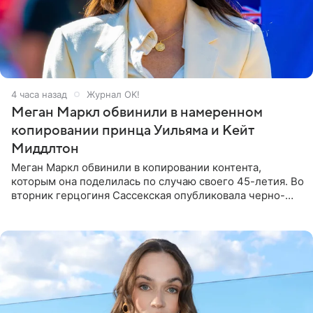
4 часа назад
Журнал OK!
Меган Маркл обвинили в намеренном
копировании принца Уильяма и Кейт
Миддлтон
Меган Маркл обвинили в копировании контента,
которым она поделилась по случаю своего 45-летия. Во
вторник герцогиня Сассекская опубликовала черно-
белую фотографию, на которой она прыгает в бассейн с
воздушными