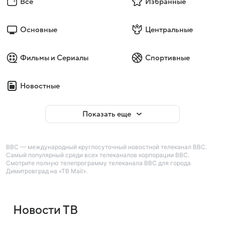
Все
Избранные
Основные
Центральные
Фильмы и Сериалы
Спортивные
Новостные
Показать еще
BBC — международный круглосуточный новостной телеканал BBC.
Самый популярный среди всех телеканалов корпорации BBC.
Смотрите полную телепрограмму телеканала BBC для города
Димитровград на «ТВ Mail».
Новости ТВ