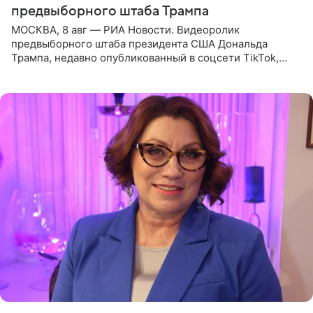
предвыборного штаба Трампа
МОСКВА, 8 авг — РИА Новости. Видеоролик
предвыборного штаба президента США Дональда
Трампа, недавно опубликованный в соцсети TikTok,
остался без звуковой дорожки в виде песни August
(«Август») американской