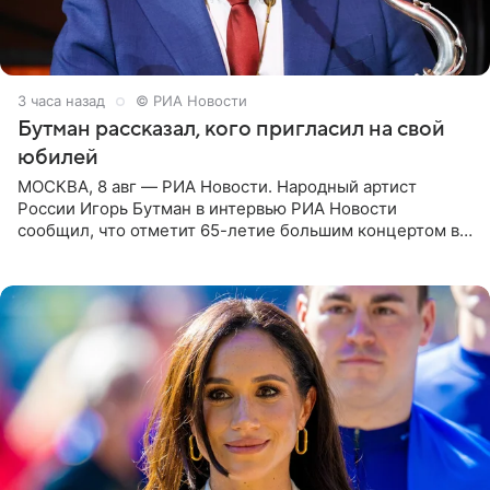
3 часа назад
© РИА Новости
Бутман рассказал, кого пригласил на свой
юбилей
МОСКВА, 8 авг — РИА Новости. Народный артист
России Игорь Бутман в интервью РИА Новости
сообщил, что отметит 65-летие большим концертом в
Кремлевском дворце, а вместе с ним на сцену выйдут
его друзья —