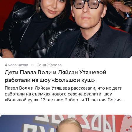
4 часа назад
Соня Жарова
Дети Павла Воли и Ляйсан Утяшевой
работали на шоу «Большой куш»
Павел Воля и Ляйсан Утяшева рассказали, что их дети
работали на съемках нового сезона реалити-шоу
«Большой куш». 13-летние Роберт и 11-летняя София
отправились вместе с родителями в Таиланд и успели
поработать