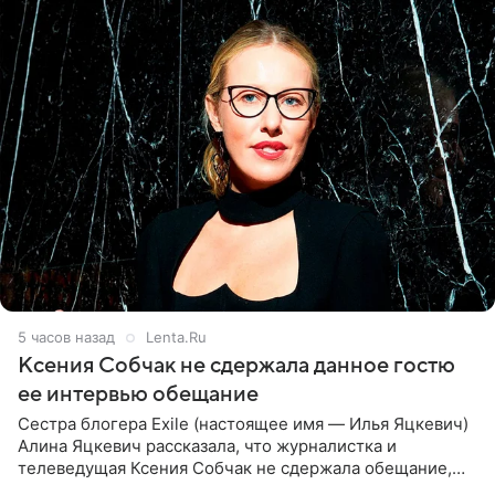
5 часов назад
Lenta.Ru
Ксения Собчак не сдержала данное гостю
ее интервью обещание
Сестра блогера Exile (настоящее имя — Илья Яцкевич)
Алина Яцкевич рассказала, что журналистка и
телеведущая Ксения Собчак не сдержала обещание,
которое дала ему во время интервью с ним. Об этом она