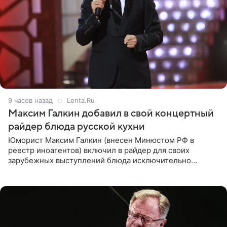
9 часов назад
Lenta.Ru
Максим Галкин добавил в свой концертный
райдер блюда русской кухни
Юморист Максим Галкин (внесен Минюстом РФ в
реестр иноагентов) включил в райдер для своих
зарубежных выступлений блюда исключительно
русской кухни. Об этом сообщает РИА Новости.
Согласно документу, в гримерную