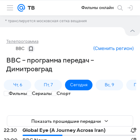
Фильмы онлайн
* транслируется московская сетка вещания
Телепрограмма
(
Сменить регион
)
BBC
BBC – программа передач –
Димитровград
Чт, 6
Пт, 7
Сегодня
Вс, 9
Пн,
Фильмы
Сериалы
Спорт
Показать прошедшие передачи
22:30
Global Eye (A Journey Across Iran)