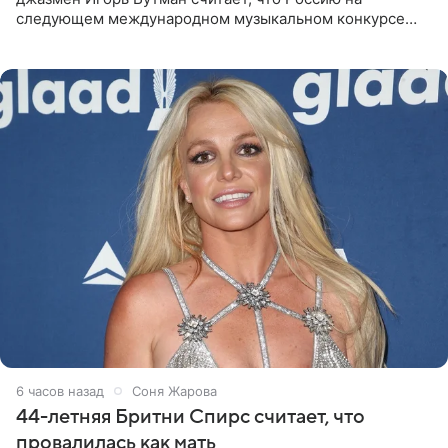
следующем международном музыкальном конкурсе
«Интервидение» могла бы представить молодая певица
Варвара Убель, так
6 часов назад
Соня Жарова
44-летняя Бритни Спирс считает, что
провалилась как мать