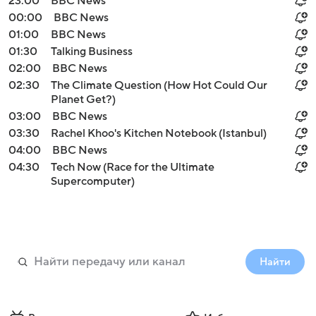
23:00
BBC News
00:00
BBC News
01:00
BBC News
01:30
Talking Business
02:00
BBC News
02:30
The Climate Question (How Hot Could Our
Planet Get?)
03:00
BBC News
03:30
Rachel Khoo's Kitchen Notebook (Istanbul)
04:00
BBC News
04:30
Tech Now (Race for the Ultimate
Supercomputer)
Найти