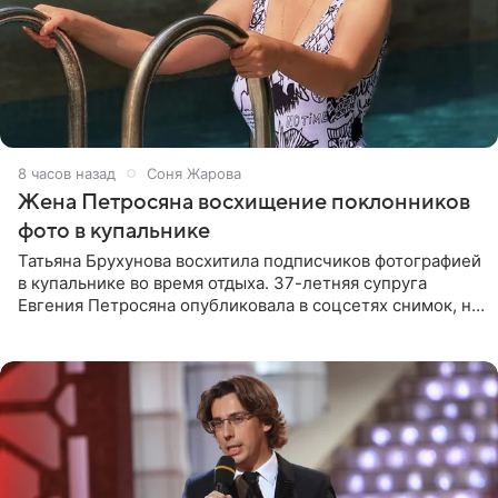
8 часов назад
Соня Жарова
Жена Петросяна восхищение поклонников
фото в купальнике
Татьяна Брухунова восхитила подписчиков фотографией
в купальнике во время отдыха. 37-летняя супруга
Евгения Петросяна опубликовала в соцсетях снимок, на
котором позирует у бассейна в белоснежном монокини
с