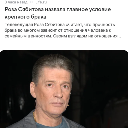
3 часа назад
Life.ru
Роза Сябитова назвала главное условие
крепкого брака
Телеведущая Роза Сябитова считает, что прочность
брака во многом зависит от отношения человека к
семейным ценностям. Своим взглядом на отношения
телеведущая поделилась с корреспондентом Пятого
канала на