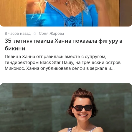
8 часов назад
Соня Жарова
35-летняя певица Ханна показала фигуру в
бикини
Певица Ханна отправилась вместе с супругом,
гендиректором Black Star Пашу, на греческий остров
Миконос. Ханна опубликовала селфи в зеркале и
призналась, что сейчас особенно довольна собой. По
словам певицы, она