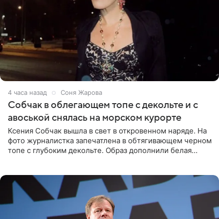
4 часа назад
Соня Жарова
Собчак в облегающем топе с декольте и с
авоськой снялась на морском курорте
Ксения Собчак вышла в свет в откровенном наряде. На
фото журналистка запечатлена в обтягивающем черном
топе с глубоким декольте. Образ дополнили белая
юбка-миди, вьетнамки на платформе и соломенная
шляпа.