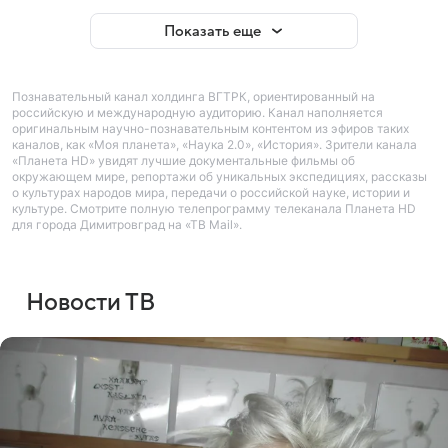
Показать еще
Познавательный канал холдинга ВГТРК, ориентированный на
российскую и международную аудиторию. Канал наполняется
оригинальным научно-познавательным контентом из эфиров таких
каналов, как «Моя планета», «Наука 2.0», «История». Зрители канала
«Планета HD» увидят лучшие документальные фильмы об
окружающем мире, репортажи об уникальных экспедициях, рассказы
о культурах народов мира, передачи о российской науке, истории и
культуре. Смотрите полную телепрограмму телеканала Планета HD
для города Димитровград на «ТВ Mail».
Новости ТВ