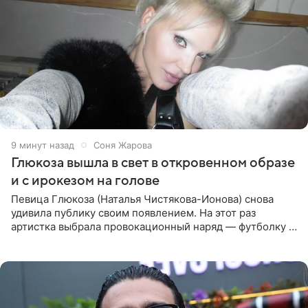
9 минут назад
Соня Жарова
Глюкоза вышла в свет в откровенном образе
и с ирокезом на голове
Певица Глюкоза (Наталья Чистякова-Ионова) снова
удивила публику своим появлением. На этот раз
артистка выбрала провокационный наряд — футболку с
принтом, имитирующим полуобнаженную грудь. Свой
образ Глюкоза