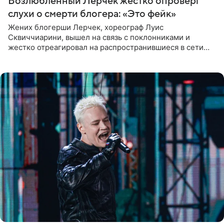
Возлюбленный Лерчек жестко опроверг
слухи о смерти блогера: «Это фейк»
Жених блогерши Лерчек, хореограф Луис
Сквиччиарини, вышел на связь с поклонниками и
жестко отреагировал на распространившиеся в сети
слухи о смерти Валерии Чекалиной. «Это фейк! Я в
шоке, что такие люди