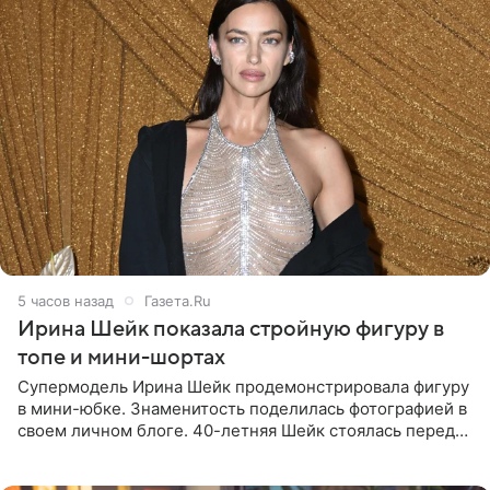
5 часов назад
Газета.Ru
Ирина Шейк показала стройную фигуру в
топе и мини-шортах
Супермодель Ирина Шейк продемонстрировала фигуру
в мини-юбке. Знаменитость поделилась фотографией в
своем личном блоге. 40-летняя Шейк стоялась перед
зеркалом в черном топе с кружевом, который
дополнила