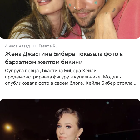
4 часа назад
Газета.Ru
Жена Джастина Бибера показала фото в
бархатном желтом бикини
Супруга певца Джастина Бибера Хейли
продемонстрирвала фигуру в купальнике. Модель
опубликовала фото в своем блоге. Хейли Бибер стояла
перед зеркалом в желтом крошечном бархатном
бикини, которое дополнила