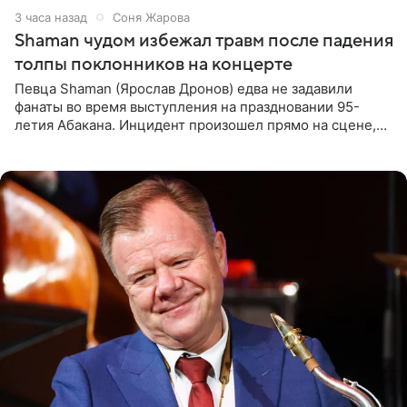
3 часа назад
Соня Жарова
Shaman чудом избежал травм после падения
толпы поклонников на концерте
Певца Shaman (Ярослав Дронов) едва не задавили
фанаты во время выступления на праздновании 95-
летия Абакана. Инцидент произошел прямо на сцене,
подробности сообщает «Абзац». Толпа поклонников
навалилась на