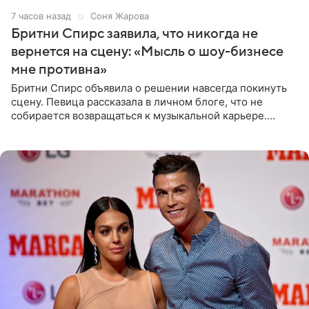
7 часов назад
Соня Жарова
Бритни Спирс заявила, что никогда не
вернется на сцену: «Мысль о шоу-бизнесе
мне противна»
Бритни Спирс объявила о решении навсегда покинуть
сцену. Певица рассказала в личном блоге, что не
собирается возвращаться к музыкальной карьере.
Артистка призналась: одна только мысль о возвращении
в шоу-бизнес