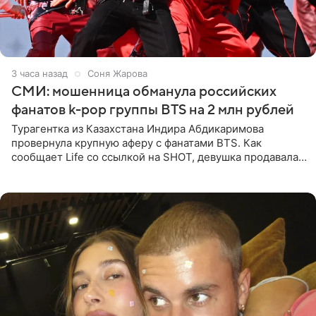
3 часа назад
Соня Жарова
СМИ: мошенница обманула российских
фанатов k-pop группы BTS на 2 млн рублей
Турагентка из Казахстана Индира Абдикаримова
провернула крупную аферу с фанатами BTS. Как
сообщает Life со ссылкой на SHOT, девушка продавала
поддельные туры на концерт группы в Пусане. По
данным издания,