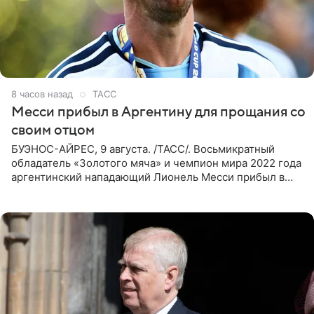
8 часов назад
ТАСС
Месси прибыл в Аргентину для прощания со
своим отцом
БУЭНОС-АЙРЕС, 9 августа. /ТАСС/. Восьмикратный
обладатель «Золотого мяча» и чемпион мира 2022 года
аргентинский нападающий Лионель Месси прибыл в
Аргентину для участия в церемонии прощания со своим
отцом. Об