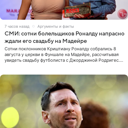
7 часов назад
Аргументы и факты
СМИ: сотни болельщиков Роналду напрасно
ждали его свадьбу на Мадейре
Сотни поклонников Криштиану Роналду собрались 8
августа у церкви в Фуншале на Мадейре, рассчитывая
увидеть свадьбу футболиста с Джорджиной Родригес.
Однако знаменитая пара на церемонии не появилась —
вместо них