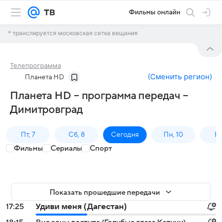
Фильмы онлайн
* транслируется московская сетка вещания
Телепрограмма
(
Сменить регион
)
Планета HD
Планета HD – программа передач –
Димитровград
Пт, 7
Сб, 8
Сегодня
Пн, 10
Вт,
Фильмы
Сериалы
Спорт
Показать прошедшие передачи
17:25
Удиви меня (Дагестан)