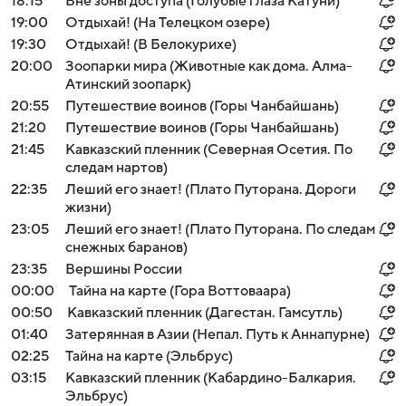
18:15
Вне зоны доступа (Голубые глаза Катуни)
19:00
Отдыхай! (На Телецком озере)
19:30
Отдыхай! (В Белокурихе)
20:00
Зоопарки мира (Животные как дома. Алма-
Атинский зоопарк)
20:55
Путешествие воинов (Горы Чанбайшань)
21:20
Путешествие воинов (Горы Чанбайшань)
21:45
Кавказский пленник (Северная Осетия. По
следам нартов)
22:35
Леший его знает! (Плато Путорана. Дороги
жизни)
23:05
Леший его знает! (Плато Путорана. По следам
снежных баранов)
23:35
Вершины России
00:00
Тайна на карте (Гора Воттоваара)
00:50
Кавказский пленник (Дагестан. Гамсутль)
01:40
Затерянная в Азии (Непал. Путь к Аннапурне)
02:25
Тайна на карте (Эльбрус)
03:15
Кавказский пленник (Кабардино-Балкария.
Эльбрус)