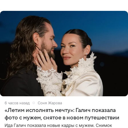
шорты, дополнив образ солнцезащитными очками.
Волосы
6 часов назад
Соня Жарова
«Летим исполнять мечту»: Галич показала
фото с мужем, снятое в новом путешествии
Ида Галич показала новые кадры с мужем. Снимок