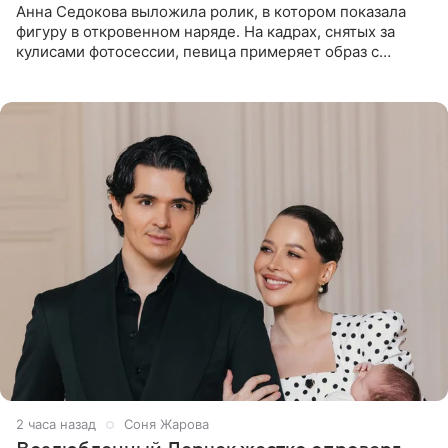
Анна Седокова выложила ролик, в котором показала
фигуру в откровенном наряде. На кадрах, снятых за
кулисами фотосессии, певица примеряет образ с
ангельскими крыльями за спиной. Главным акцентом
наряда стало
2 часа назад
Соня Жарова