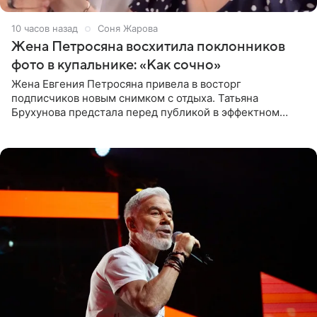
10 часов назад
Соня Жарова
Жена Петросяна восхитила поклонников
фото в купальнике: «Как сочно»
Жена Евгения Петросяна привела в восторг
подписчиков новым снимком с отдыха. Татьяна
Брухунова предстала перед публикой в эффектном
черно-сиреневом монокини, позируя прямо в бассейне.
«Ох, как сочно», «Татьяна,