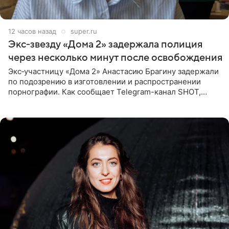
12 часов назад
super.ru
Экс‑звезду «Дома 2» задержала полиция
через несколько минут после освобождения
Экс‑участницу «Дома 2» Анастасию Брагину задержали
по подозрению в изготовлении и распространении
порнографии. Как сообщает Telegram-канал SHOT,
девушка может оказаться в СИЗО. Следствие
ходатайствует об