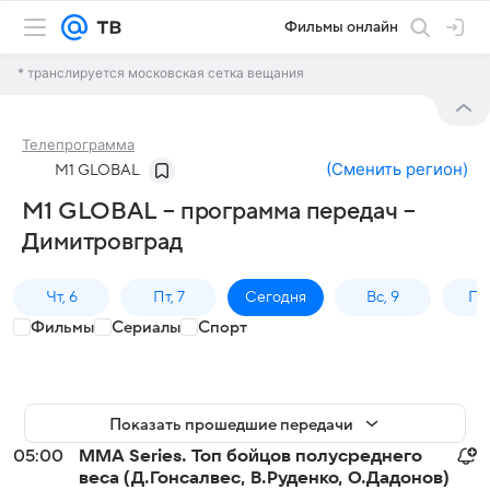
Фильмы онлайн
* транслируется московская сетка вещания
Телепрограмма
(
Сменить регион
)
M1 GLOBAL
M1 GLOBAL – программа передач –
Димитровград
Чт, 6
Пт, 7
Сегодня
Вс, 9
Пн,
Фильмы
Сериалы
Спорт
Показать прошедшие передачи
05:00
MMA Series. Топ бойцов полусреднего
веса (Д.Гонсалвес, В.Руденко, О.Дадонов)