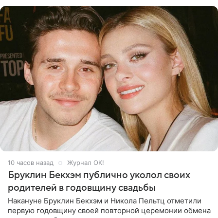
многого,
10 часов назад
Журнал OK!
Бруклин Бекхэм публично уколол своих
родителей в годовщину свадьбы
Накануне Бруклин Бекхэм и Никола Пельтц отметили
первую годовщину своей повторной церемонии обмена