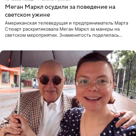
Меган Маркл осудили за поведение на
светском ужине
Американская телеведущая и предприниматель Марта
Стюарт раскритиковала Меган Маркл за манеры на
светском мероприятии. Знаменитость поделилась
деталями личной встречи с герцогиней Сассекской,
пишет PageSix. По