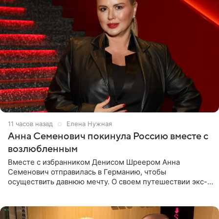
11 часов назад
Елена Нужная
Анна Семенович покинула Россию вместе с
возлюбленным
Вместе с избранником Денисом Шреером Анна
Семенович отправилась в Германию, чтобы
осуществить давнюю мечту. О своем путешествии экс-
солистка «Блестящих» рассказала поклонникам на
личной странице в социальной