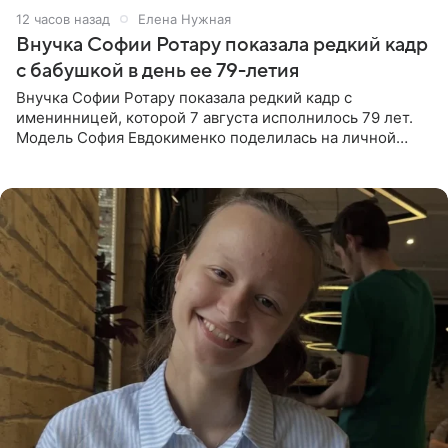
12 часов назад
Елена Нужная
Внучка Софии Ротару показала редкий кадр
с бабушкой в день ее 79-летия
Внучка Софии Ротару показала редкий кадр с
именинницей, которой 7 августа исполнилось 79 лет.
Модель София Евдокименко поделилась на личной
странице в социальной сети фотографией знаменитой
бабушки. На снимке