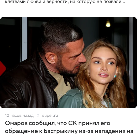
клятвами любви и верности, на которую не позвали
никого из клана Бекхэм. По словам инсайдеров, пара
считает это
10 часов назад
super.ru
Омаров сообщил, что СК принял его
обращение к Бастрыкину из-за нападения на