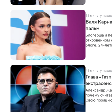
31 минуту назад
Валя Карна
пальм
Блогерша и п
откровенном 
блоге. 24-лет
красном
41 минуту назад
Глава «Газ
экстрасенс
Александр Жа
почему счита
Свою позицию 
который