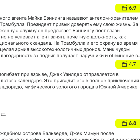
6.9
ного агента Майка Бэннинга называют ангелом-хранителем
Трамбулла. Президент привык доверять ему свою жизнь. За
енную службу он предлагает Бэннингу пост главы
о не успевает агент занять почетную должность, как
ционального скандала. На Трамбулла и его охрану во время
 целая армия высокотехнологичных дронов. Майк чудом
 благодарность за подвиг получает наручники и обвинение в
е…
4.7
 погибает при взрыве, Джек Уайлдер отправляется в
олотого календаря. Это приводит его в полное приключений
Эльдорадо, мифического золотого города в Южной Америке
6.8
аждебном острове Вальверде, Джек Мимун после
 звездой телеэфира. В сопровождении своего амбициозного