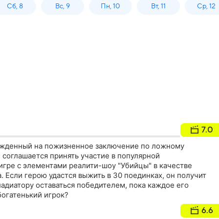
Сб, 8
Вс, 9
Пн, 10
Вт, 11
Ср, 12
7.0
ужденный на пожизненное заключение по ложному
соглашается принять участие в популярной
игре с элементами реалити-шоу "Убийцы" в качестве
 Если герою удастся выжить в 30 поединках, он получит
гладиатору оставаться победителем, пока каждое его
богатенький игрок?
6.6