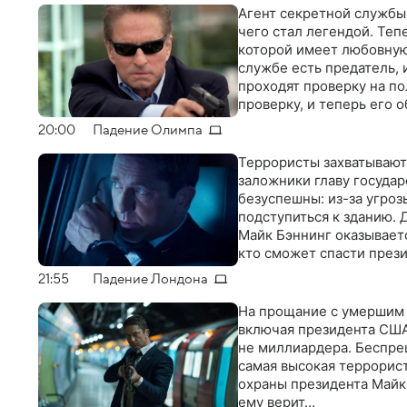
Агент секретной службы 
чего стал легендой. Теп
которой имеет любовную 
службе есть предатель, 
проходят проверку на по
проверку, и теперь его 
20:00
Падение Олимпа
Террористы захватывают
заложники главу государ
безуспешны: из-за угро
подступиться к зданию.
Майк Бэннинг оказываетс
кто сможет спасти през
21:55
Падение Лондона
На прощание с умершим 
включая президента США
не миллиардера. Беспре
самая высокая террорист
охраны президента Майк 
ему верит…