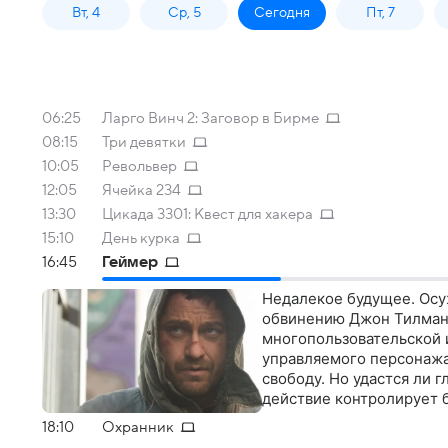
Вт, 4
Ср, 5
Сегодня
Пт, 7
06:25
Ларго Винч 2: Заговор в Бирме
08:15
Три девятки
10:05
Револьвер
12:05
Ячейка 234
13:30
Цикада 3301: Квест для хакера
15:10
День курка
16:45
Геймер
Недалекое будущее. Ос
обвинению Джон Тилман 
многопользовательской 
управляемого персонажа.
свободу. Но удастся ли 
действие контролирует 
18:10
Охранник