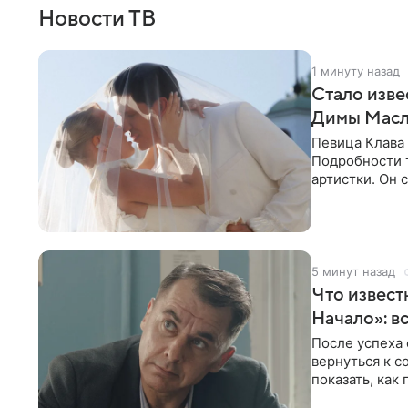
Новости ТВ
1 минуту назад
Стало изве
Димы Масл
Певица Клава
Подробности т
артистки. Он 
праздника.
5 минут назад
Что известн
Начало»: в
После успеха
вернуться к 
показать, как
главных угроз