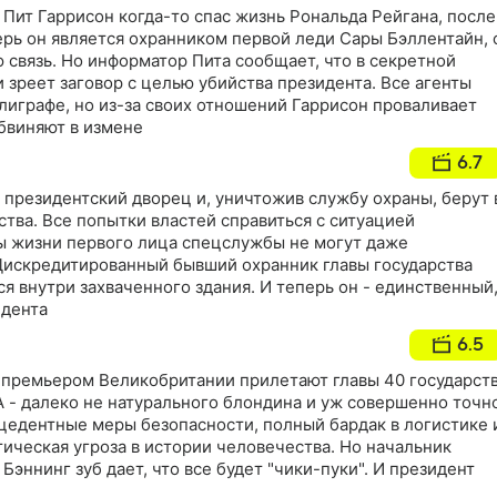
Пит Гаррисон когда-то спас жизнь Рональда Рейгана, после
ерь он является охранником первой леди Сары Бэллентайн, 
связь. Но информатор Пита сообщает, что в секретной
и зреет заговор с целью убийства президента. Все агенты
лиграфе, но из-за своих отношений Гаррисон проваливает
обвиняют в измене
6.7
 президентский дворец и, уничтожив службу охраны, берут 
ства. Все попытки властей справиться с ситуацией
зы жизни первого лица спецслужбы не могут даже
 Дискредитированный бывший охранник главы государства
я внутри захваченного здания. И теперь он - единственный
идента
6.5
премьером Великобритании прилетают главы 40 государств
 - далеко не натурального блондина и уж совершенно точн
цедентные меры безопасности, полный бардак в логистике 
ическая угроза в истории человечества. Но начальник
Бэннинг зуб дает, что все будет "чики-пуки". И президент