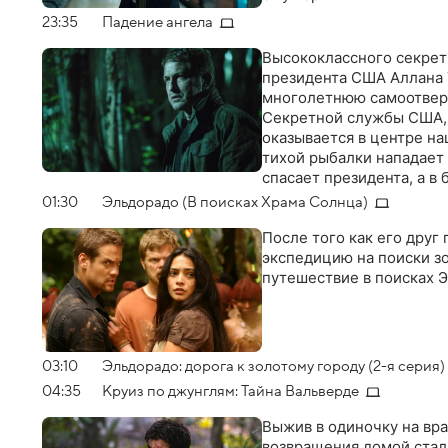
23:35
Падение ангела
Высококлассного секрет
президента США Аллана 
многолетнюю самоотверж
Секретной службы США, н
оказывается в центре на
тихой рыбалки нападает
спасает президента, а в
государственной измен
01:30
Эльдорадо (В поисках Храма Солнца)
После того как его друг
экспедицию на поиски з
путешествие в поисках 
03:10
Эльдорадо: дорога к золотому городу (2-я серия)
04:35
Круиз по джунглям: Тайна Вальверде
Выжив в одиночку на вр
возвращения домой стал