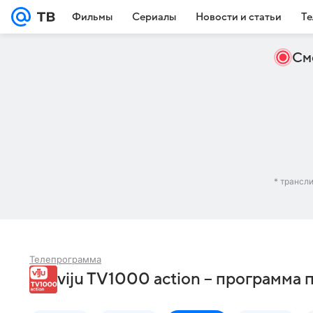
Фильмы
Сериалы
Новости и статьи
Те
См
* трансл
Телепрограмма
viju TV1000 action – программа