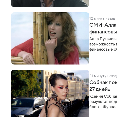
12 минут назад
СМИ: Алла 
финансовы
Алла Пугачева
возможность 
финансовые об
артистки утве
21 минуту назад
Собчак пок
27 дней»
Ксения Собча
результат по
блоге. Журнал
Собчак запеча