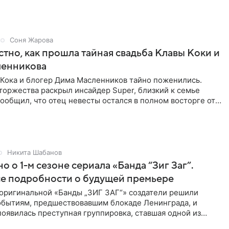
Соня Жарова
стно, как прошла тайная свадьба Клавы Коки и
енникова
 Кока и блогер Дима Масленников тайно поженились.
оржества раскрыл инсайдер Super, близкий к семье
сообщил, что отец невесты остался в полном восторге от
Никита Шабанов
о о 1-м сезоне сериала «Банда “Зиг Заг”.
се подробности о будущей премьере
 оригинальной «Банды „ЗИГ ЗАГ“» создатели решили
событиям, предшествовавшим блокаде Ленинграда, и
 появилась преступная группировка, ставшая одной из
 для