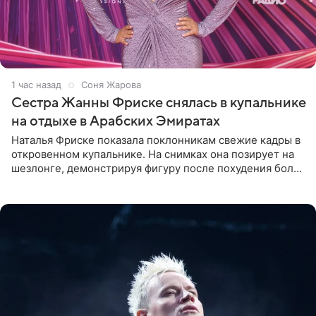
1 час назад
Соня Жарова
Сестра Жанны Фриске снялась в купальнике
на отдыхе в Арабских Эмиратах
Наталья Фриске показала поклонникам свежие кадры в
откровенном купальнике. На снимках она позирует на
шезлонге, демонстрируя фигуру после похудения более
чем на десять килограммов. В подписи к посту