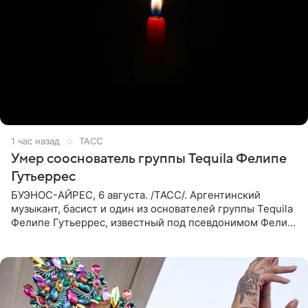
1 час назад
ТАСС
Умер сооснователь группы Tequila Фелипе
Гутьеррес
БУЭНОС-АЙРЕС, 6 августа. /ТАСС/. Аргентинский
музыкант, басист и один из основателей группы Tequila
Фелипе Гутьеррес, известный под псевдонимом Фелипе
Липе, умер на 69-м году жизни. Об этом сообщил его
бывший