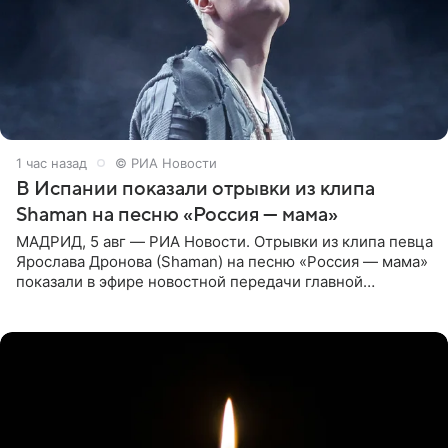
1 час назад
© РИА Новости
В Испании показали отрывки из клипа
Shaman на песню «Россия — мама»
МАДРИД, 5 авг — РИА Новости. Отрывки из клипа певца
Ярослава Дронова (Shaman) на песню «Россия — мама»
показали в эфире новостной передачи главной
государственной телерадиовещательной корпорации
Испании RTVE.