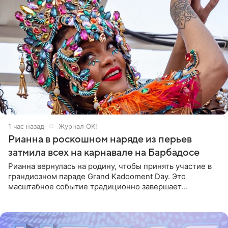
1 час назад
Журнал OK!
Рианна в роскошном наряде из перьев
затмила всех на карнавале на Барбадосе
Рианна вернулась на родину, чтобы принять участие в
грандиозном параде Grand Kadooment Day. Это
масштабное событие традиционно завершает
ежегодный фестиваль урожая Crop Over, посвященный
окончанию сбора