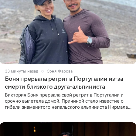
33 минуты назад
Соня Жарова
Боня прервала ретрит в Португалии из-за
смерти близкого друга-альпиниста
Виктория Боня прервала свой ретрит в Португалии и
срочно вылетела домой. Причиной стало известие о
гибели знаменитого непальского альпиниста Нирмала
«Нимса» Пурджи, которого модель называла своим
близким другом