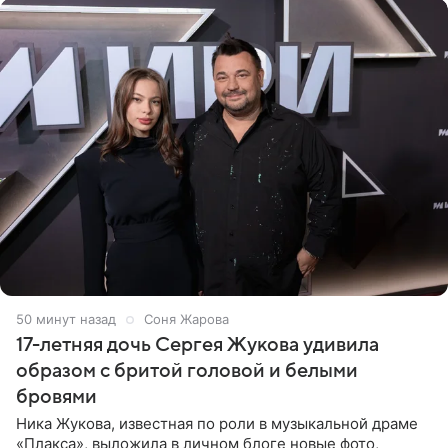
50 минут назад
Соня Жарова
17-летняя дочь Сергея Жукова удивила
образом с бритой головой и белыми
бровями
Ника Жукова, известная по роли в музыкальной драме
«Плакса», выложила в личном блоге новые фото,