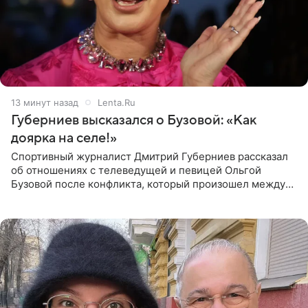
13 минут назад
Lenta.Ru
Губерниев высказался о Бузовой: «Как
доярка на селе!»
Спортивный журналист Дмитрий Губерниев рассказал
об отношениях с телеведущей и певицей Ольгой
Бузовой после конфликта, который произошел между
ними в 2021 году в прямом эфире канала «Матч ТВ». В
разговоре с