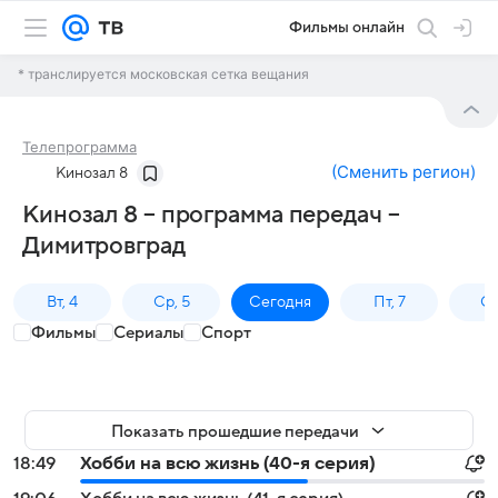
Фильмы онлайн
* транслируется московская сетка вещания
Телепрограмма
(
Сменить регион
)
Кинозал 8
Кинозал 8 – программа передач –
Димитровград
Вт, 4
Ср, 5
Сегодня
Пт, 7
Сб
Фильмы
Сериалы
Спорт
Показать прошедшие передачи
18:49
Хобби на всю жизнь (40-я серия)