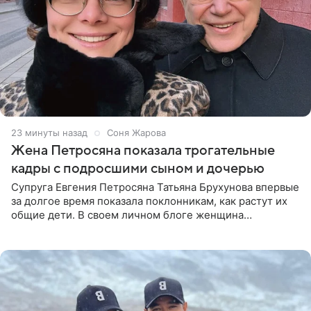
23 минуты назад
Соня Жарова
Жена Петросяна показала трогательные
кадры с подросшими сыном и дочерью
Супруга Евгения Петросяна Татьяна Брухунова впервые
за долгое время показала поклонникам, как растут их
общие дети. В своем личном блоге женщина
опубликовала редкие кадры с шестилетним сыном
Ваганом и