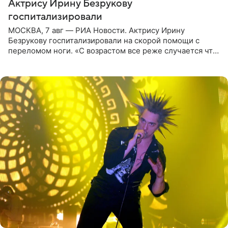
Актрису Ирину Безрукову
госпитализировали
МОСКВА, 7 авг — РИА Новости. Актрису Ирину
Безрукову госпитализировали на скорой помощи с
переломом ноги. «С возрастом все реже случается что-
то впервые. Но у меня случилась необычная
“премьера”. Впервые в