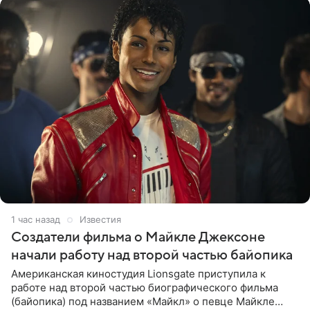
1 час назад
Известия
Создатели фильма о Майкле Джексоне
начали работу над второй частью байопика
Американская киностудия Lionsgate приступила к
работе над второй частью биографического фильма
(байопика) под названием «Майкл» о певце Майкле