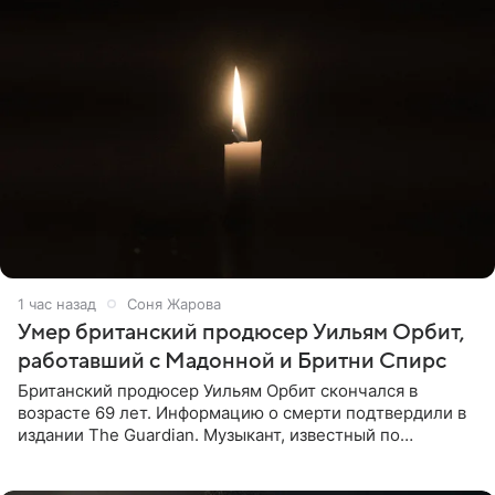
1 час назад
Соня Жарова
Умер британский продюсер Уильям Орбит,
работавший с Мадонной и Бритни Спирс
Британский продюсер Уильям Орбит скончался в
возрасте 69 лет. Информацию о смерти подтвердили в
издании The Guardian. Музыкант, известный по
сотрудничеству с Мадонной, Бритни Спирс и
коллективами Blur и U2,