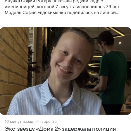
Внучка Софии Ротару показала редкий кадр с
именинницей, которой 7 августа исполнилось 79 лет.
Модель София Евдокименко поделилась на личной
странице в социальной сети фотографией знаменитой
бабушки. На снимке
16 минут назад
super.ru
Экс‑звезду «Дома 2» задержала полиция