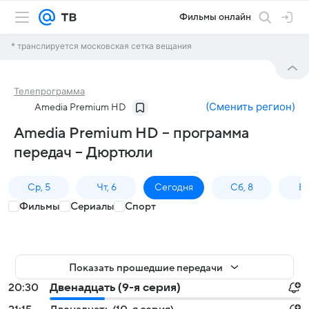
Фильмы онлайн
* транслируется московская сетка вещания
Телепрограмма
(
Сменить регион
)
Amedia Premium HD
Amedia Premium HD – программа
передач – Дюртюли
Ср, 5
Чт, 6
Сегодня
Сб, 8
Вс
Фильмы
Сериалы
Спорт
Показать прошедшие передачи
20:30
Двенадцать (9-я серия)