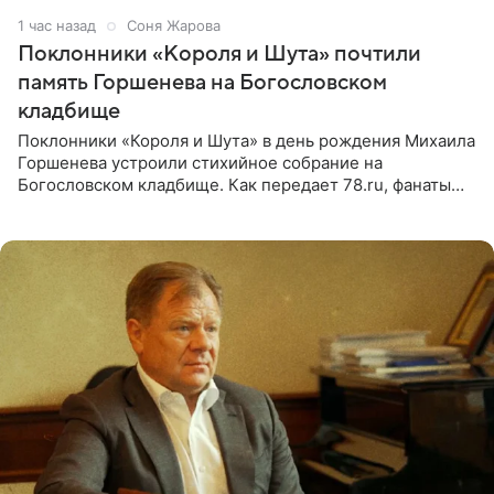
1 час назад
Соня Жарова
Поклонники «Короля и Шута» почтили
память Горшенева на Богословском
кладбище
Поклонники «Короля и Шута» в день рождения Михаила
Горшенева устроили стихийное собрание на
Богословском кладбище. Как передает 78.ru, фанаты
пришли почтить память лидера коллектива, которому
сегодня могло бы