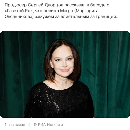
Продюсер Сергей Дворцов рассказал в беседе с
«Газетой.Ru», что певица Margo (Маргарита
Овсянникова) замужем за влиятельным за границей
бизнесменом. По словам Дворцова, о браке протеже
Филиппа Киркорова в
1 час назад
© РИА Новости