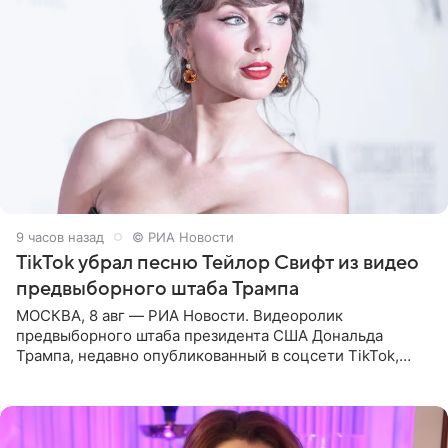
9 часов назад
© РИА Новости
TikTok убрал песню Тейлор Свифт из видео
предвыборного штаба Трампа
МОСКВА, 8 авг — РИА Новости. Видеоролик
предвыборного штаба президента США Дональда
Трампа, недавно опубликованный в соцсети TikTok,
остался без звуковой дорожки в виде песни August
(«Август») американской