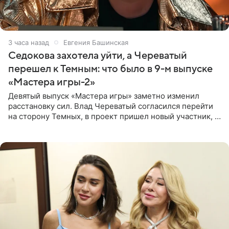
3 часа назад
Евгения Башинская
Седокова захотела уйти, а Череватый
перешел к Темным: что было в 9-м выпуске
«Мастера игры-2»
Девятый выпуск «Мастера игры» заметно изменил
расстановку сил. Влад Череватый согласился перейти
на сторону Темных, в проект пришел новый участник, а
Курбан Омаров и Анна Седокова оказались под таким
давлением.