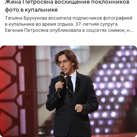
Жена Петросяна восхищение поклонников
фото в купальнике
Татьяна Брухунова восхитила подписчиков фотографией
в купальнике во время отдыха. 37-летняя супруга
Евгения Петросяна опубликовала в соцсетях снимок, на
котором позирует у бассейна в белоснежном монокини
с