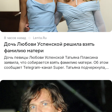
8 часов назад
Lenta.Ru
Дочь Любови Успенской решила взять
фамилию матери
Дочь певицы Любови Успенской Татьяна Плаксина
заявила, что собирается взять фамилию матери. Об этом
сообщает Telegram-канал Super. Татьяна подчеркнула,
что приняла решение о смене фамилии, поскольку
именно от