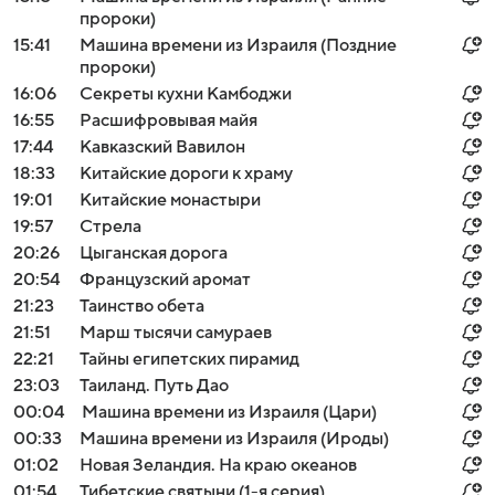
пророки)
15:41
Машина времени из Израиля (Поздние
пророки)
16:06
Секреты кухни Камбоджи
16:55
Расшифровывая майя
17:44
Кавказский Вавилон
18:33
Китайские дороги к храму
19:01
Китайские монастыри
19:57
Стрела
20:26
Цыганская дорога
20:54
Французский аромат
21:23
Таинство обета
21:51
Марш тысячи самураев
22:21
Тайны египетских пирамид
23:03
Таиланд. Путь Дао
00:04
Машина времени из Израиля (Цари)
00:33
Машина времени из Израиля (Ироды)
01:02
Новая Зеландия. На краю океанов
01:54
Тибетские святыни (1-я серия)