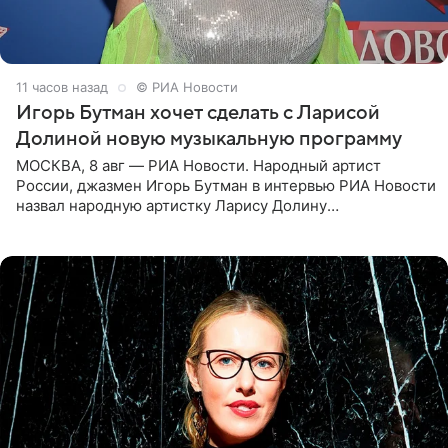
11 часов назад
© РИА Новости
Игорь Бутман хочет сделать с Ларисой
Долиной новую музыкальную программу
МОСКВА, 8 авг — РИА Новости. Народный артист
России, джазмен Игорь Бутман в интервью РИА Новости
назвал народную артистку Ларису Долину
великолепной певицей и рассказал о желании сделать с
ней новую совместную