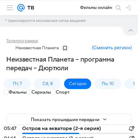
Фильмы онлайн
* транслируется московская сетка вещания
Телепрограмма
(
Сменить регион
)
Неизвестная Планета
Неизвестная Планета – программа
передач – Дюртюли
Пт, 7
Сб, 8
Сегодня
Пн, 10
Вт,
Фильмы
Сериалы
Спорт
Показать прошедшие передачи
05:47
Остров на экваторе (2-я серия)