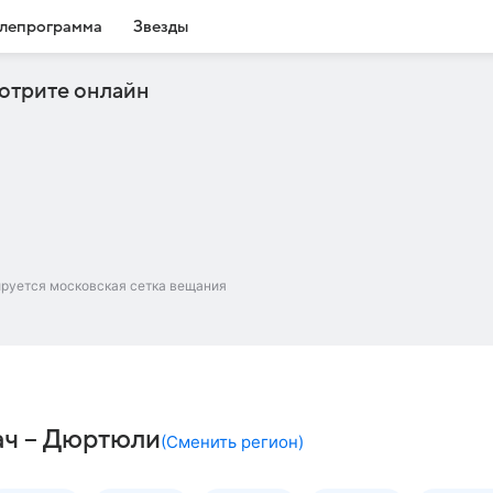
лепрограмма
Звезды
отрите онлайн
ируется московская сетка вещания
ач – Дюртюли
(
Сменить регион
)