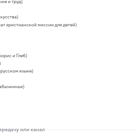
ие и труд)
кусства)
ат христианской миссии для детей)
орис и Глеб)
)
 русском языке)
Кабычкиных)