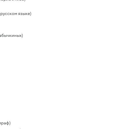
 русском языке)
Кабычкиных)
ираф)