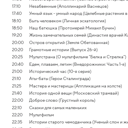
17:10
Незабвенные (Аполлинарий Васнецов)
17:40
Умный язык - умный народ (Целебные растения в
18:10
Быть человеком (Личная эсхатология)
18:50
Наш батюшка (Протоиерей Михаил Бучин)
19:20
Жизнь замечательных семей (Династия врачей 
20:00
Остров открытий (Земля Обетованная)
20:20
Грамотные истории (Выпуск 26-й)
20:25
Мультстрана (О мультфильме "Белка и Стрелка")
20:40
Едем, плаваем, летим (Внедорожники: Часть 1-я)
21:00
Исторический час (10-я серия)
21:10
Аты-баты (Герои Сталинграда)
21:25
Мастера и мастерицы (Аппликация на холсте)
21:40
История одной вещи (Московский трамвай)
22:00
Доброе слово (Грустный король)
22:10
Сказки для самых маленьких
22:20
Мультфильм
22:35
Истории старого чемоданчика (Ученый слон и ж