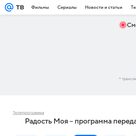
Фильмы
Сериалы
Новости и статьи
Те
См
* трансл
Телепрограмма
Радость Моя – программа перед