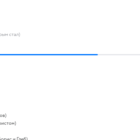
рым стал)
ов)
ристом)
орис и Глеб)