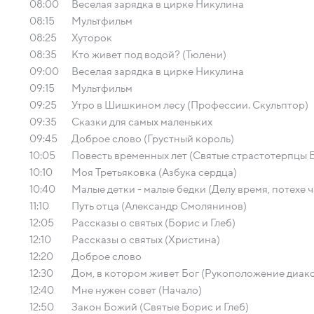
08:00
Веселая зарядка в цирке Никулина
08:15
Мультфильм
08:25
Хуторок
08:35
Кто живет под водой? (Тюлени)
09:00
Веселая зарядка в цирке Никулина
09:15
Мультфильм
09:25
Утро в Шишкином лесу (Профессии. Скульптор)
09:35
Сказки для самых маленьких
09:45
Доброе слово (Грустный король)
10:05
Повесть временных лет (Святые страстотерпцы Б
10:10
Моя Третьяковка (Азбука сердца)
10:40
Малые детки - малые бедки (Делу время, потехе ч
11:10
Путь отца (Александр Смолянинов)
12:05
Рассказы о святых (Борис и Глеб)
12:10
Рассказы о святых (Христина)
12:20
Доброе слово
12:30
Дом, в котором живет Бог (Рукоположение диак
12:40
Мне нужен совет (Начало)
12:50
Закон Божий (Святые Борис и Глеб)