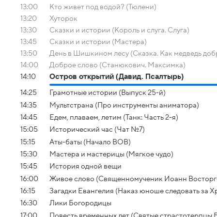
13:00
Кто живет под водой? (Тюлени)
13:20
Хуторок
13:30
Сказки и истории (Король и слуга. Слуга)
13:45
Сказки и истории (Мастера)
13:50
День в Шишкином лесу (Сказка. Как медведь доб
14:00
Доброе слово (Станюкович. Максимка)
14:10
Остров открытий (Давид. Псалтырь)
14:25
Грамотные истории (Выпуск 25-й)
14:35
Мультстрана (Про инструменты аниматора)
14:45
Едем, плаваем, летим (Танк: Часть 2-я)
15:05
Исторический час (Чат №7)
15:15
Аты-баты (Начало ВОВ)
15:30
Мастера и мастерицы (Мягкое чудо)
15:45
История одной вещи
16:00
Живое слово (Священномученик Иоанн Восторг
16:15
Загадки Евангелия (Наказ юноше следовать за Х
16:30
Лики Богородицы
17:00
Повесть временных лет (Святые страстотерпцы Б