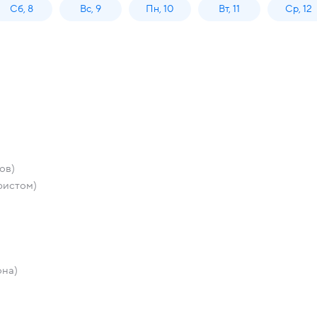
Сб, 8
Вс, 9
Пн, 10
Вт, 11
Ср, 12
ов)
ристом)
она)