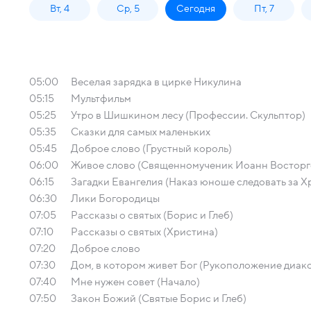
Вт, 4
Ср, 5
Сегодня
Пт, 7
05:00
Веселая зарядка в цирке Никулина
05:15
Мультфильм
05:25
Утро в Шишкином лесу (Профессии. Скульптор)
05:35
Сказки для самых маленьких
05:45
Доброе слово (Грустный король)
06:00
Живое слово (Священномученик Иоанн Восторг
06:15
Загадки Евангелия (Наказ юноше следовать за Х
06:30
Лики Богородицы
07:05
Рассказы о святых (Борис и Глеб)
07:10
Рассказы о святых (Христина)
07:20
Доброе слово
07:30
Дом, в котором живет Бог (Рукоположение диак
07:40
Мне нужен совет (Начало)
07:50
Закон Божий (Святые Борис и Глеб)