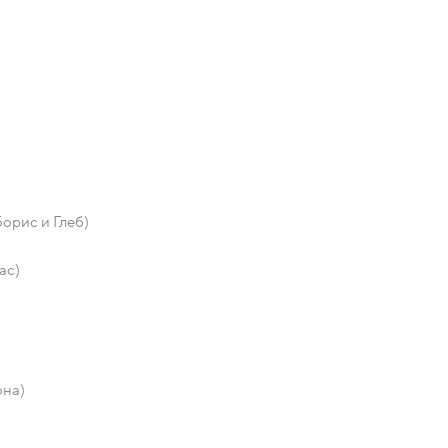
орис и Глеб)
ас)
она)