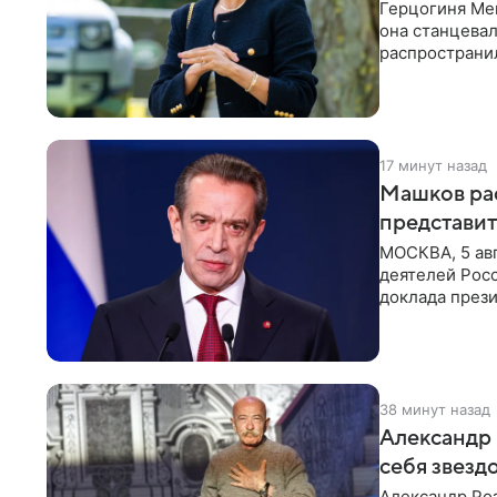
Герцогиня Ме
она станцева
распространил
Монтесито им
17 минут назад
Машков рас
представит
МОСКВА, 5 ав
деятелей Рос
доклада през
открытию нов
38 минут назад
Александр 
себя звезд
Александр Ро