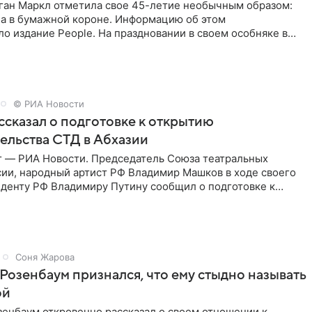
ган Маркл отметила свое 45-летие необычным образом:
ла в бумажной короне. Информацию об этом
о издание People. На праздновании в своем особняке в
енинница
© РИА Новости
сказал о подготовке к открытию
ельства СТД в Абхазии
г — РИА Новости. Председатель Союза театральных
сии, народный артист РФ Владимир Машков в ходе своего
иденту РФ Владимиру Путину сообщил о подготовке к
ого
Соня Жарова
Розенбаум признался, что ему стыдно называть
ой
зенбаум откровенно рассказал о своем отношении к