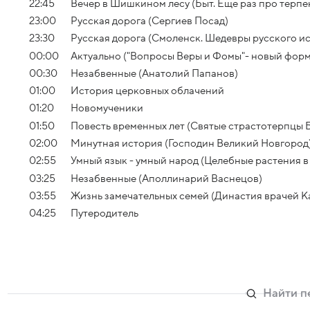
22:45
Вечер в Шишкином лесу (Быт. Еще раз про терпен
23:00
Русская дорога (Сергиев Посад)
23:30
Русская дорога (Смоленск. Шедевры русского ис
00:00
Актуально ("Вопросы Веры и Фомы"- новый форм
00:30
Незабвенные (Анатолий Папанов)
01:00
История церковных облачений
01:20
Новомученики
01:50
Повесть временных лет (Святые страстотерпцы Б
02:00
Минутная история (Господин Великий Новгород
02:55
Умный язык - умный народ (Целебные растения в
03:25
Незабвенные (Аполлинарий Васнецов)
03:55
Жизнь замечательных семей (Династия врачей 
04:25
Путеродитель