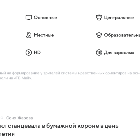
Основные
Центральные
Местные
Образовательн
HD
Для взрослых
ный на формирование у зрителей системы нравственных ориентиров на осн
ли на «ТВ Mail».
Соня Жарова
л станцевала в бумажной короне в день
летия