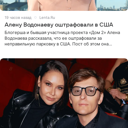
19 часов назад
Lenta.Ru
Алену Водонаеву оштрафовали в США
Блогерша и бывшая участница проекта «Дом 2» Алена
Водонаева рассказала, что ее оштрафовали за
неправильную парковку в США. Пост об этом она
опубликовала в своем Telegram-канале. Она заявила,
что во время отдыха