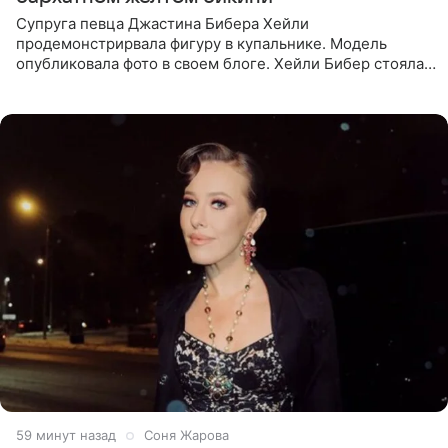
Супруга певца Джастина Бибера Хейли
продемонстрирвала фигуру в купальнике. Модель
опубликовала фото в своем блоге. Хейли Бибер стояла
перед зеркалом в желтом крошечном бархатном
бикини, которое дополнила
59 минут назад
Соня Жарова