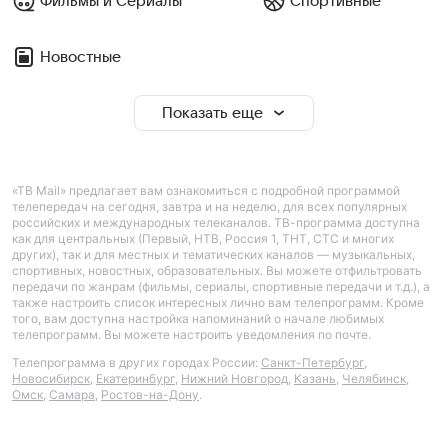
Фильмы и Сериалы
Спортивные
Новостные
Показать еще
«ТВ Mail» предлагает вам ознакомиться с подробной программой
телепередач на сегодня, завтра и на неделю, для всех популярных
российских и международных телеканалов. ТВ-программа доступна
как для центральных (Первый, НТВ, Россия 1, ТНТ, СТС и многих
других), так и для местных и тематических каналов — музыкальных,
спортивных, новостных, образовательных. Вы можете отфильтровать
передачи по жанрам (фильмы, сериалы, спортивные передачи и т.д.), а
также настроить список интересных лично вам телепрограмм. Кроме
того, вам доступна настройка напоминаний о начале любимых
телепрограмм. Вы можете настроить уведомления по почте.
Телепрограмма в других городах России:
Санкт-Петербург
,
Новосибирск
,
Екатеринбург
,
Нижний Новгород
,
Казань
,
Челябинск
,
Омск
,
Самара
,
Ростов-на-Дону
.