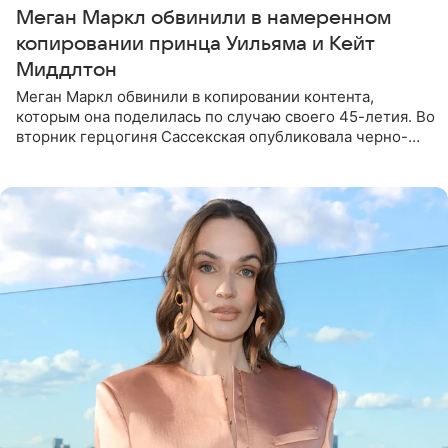
Меган Маркл обвинили в намеренном
копировании принца Уильяма и Кейт
Миддлтон
Меган Маркл обвинили в копировании контента,
которым она поделилась по случаю своего 45-летия. Во
вторник герцогиня Сассекская опубликовала черно-
белую фотографию, на которой она прыгает в бассейн с
воздушными