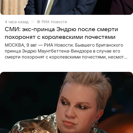
4 часа назад
© РИА Новости
СМИ: экс-принца Эндрю после смерти
похоронят с королевскими почестями
МОСКВА, 9 авг — РИА Новости. Бывшего британского
принца Эндрю Маунтбеттена-Виндзора в случае его
смерти похоронят с королевскими почестями, несмотря
на лишение всех титулов, сообщает Daily Mail со
ссылкой на