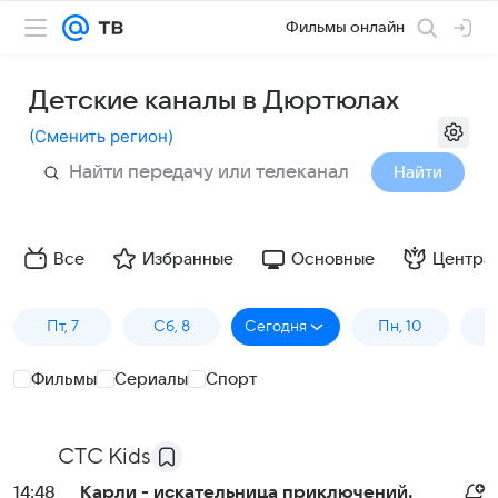
Фильмы онлайн
Детские каналы в Дюртюлах
(
Сменить регион
)
Найти
Все
Избранные
Основные
Центра
Пт, 7
Сб, 8
Сегодня
Пн, 10
В
Фильмы
Сериалы
Спорт
СТС Kids
14:48
Карли - искательница приключений.