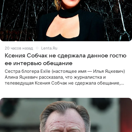
20 часов назад
Lenta.Ru
Ксения Собчак не сдержала данное гостю
ее интервью обещание
Сестра блогера Exile (настоящее имя — Илья Яцкевич)
Алина Яцкевич рассказала, что журналистка и
телеведущая Ксения Собчак не сдержала обещание,
которое дала ему во время интервью с ним. Об этом она
заявила в