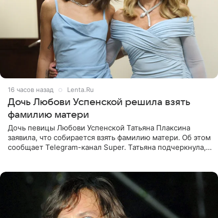
16 часов назад
Lenta.Ru
Дочь Любови Успенской решила взять
фамилию матери
Дочь певицы Любови Успенской Татьяна Плаксина
заявила, что собирается взять фамилию матери. Об этом
сообщает Telegram-канал Super. Татьяна подчеркнула,
что приняла решение о смене фамилии, поскольку
именно от