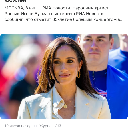
юбилей
МОСКВА, 8 авг — РИА Новости. Народный артист
России Игорь Бутман в интервью РИА Новости
сообщил, что отметит 65-летие большим концертом в
Кремлевском дворце, а вместе с ним на сцену выйдут
его друзья —
19 часов назад
Журнал OK!