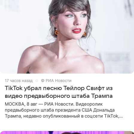
17 часов назад
© РИА Новости
TikTok убрал песню Тейлор Свифт из
видео предвыборного штаба Трампа
МОСКВА, 8 авг — РИА Новости. Видеоролик
предвыборного штаба президента США Дональда
Трампа, недавно опубликованный в соцсети TikTok,
остался без звуковой дорожки в виде песни August
(«Август») американской