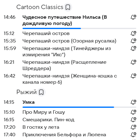
Cartoon Classics
14:46
Чудесное путешествие Нильса (В
дождливую погоду)
15:12
Черепаший остров
15:35
Черепаший остров (Озорная русалка)
15:59
Черепашки-ниндзя (Тинейджеры из
измирения "Икс")
16:21
Черепашки-ниндзя (Расщепление
Шреддера)
16:42
Черепашки-ниндзя (Женщина-кошка с
канала номер 6)
Рыжий
14:15
Умка
15:10
Про Миру и Гошу
16:15
Смешарики. Пин-код
17:20
В гостях у лета
17:40
Приключения Бельфора и Люпена