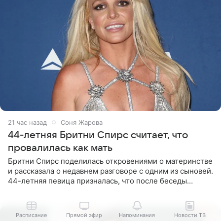
21 час назад
Соня Жарова
44-летняя Бритни Спирс считает, что
провалилась как мать
Бритни Спирс поделилась откровениями о материнстве
и рассказала о недавнем разговоре с одним из сыновей.
44-летняя певица призналась, что после беседы
почувствовала себя плохой матерью. Публикацию
артистки
Расписание
Прямой эфир
Напоминания
Новости ТВ