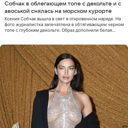
Собчак в облегающем топе с декольте и с
авоськой снялась на морском курорте
Ксения Собчак вышла в свет в откровенном наряде. На
фото журналистка запечатлена в обтягивающем черном
топе с глубоким декольте. Образ дополнили белая
юбка-миди, вьетнамки на платформе и соломенная
шляпа.