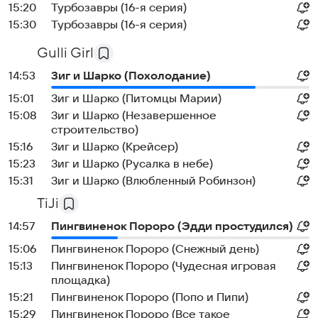
15:20
Турбозавры (16-я серия)
15:30
Турбозавры (16-я серия)
Gulli Girl
14:53
Зиг и Шарко (Похолодание)
15:01
Зиг и Шарко (Питомцы Марии)
15:08
Зиг и Шарко (Незавершенное
строительство)
15:16
Зиг и Шарко (Крейсер)
15:23
Зиг и Шарко (Русалка в небе)
15:31
Зиг и Шарко (Влюбленный Робинзон)
TiJi
14:57
Пингвиненок Пороро (Эдди простудился)
15:06
Пингвиненок Пороро (Снежный день)
15:13
Пингвиненок Пороро (Чудесная игровая
площадка)
15:21
Пингвиненок Пороро (Попо и Пипи)
15:29
Пингвиненок Пороро (Все такое