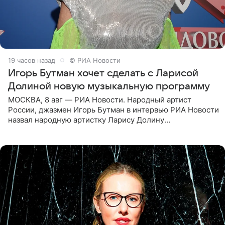
19 часов назад
© РИА Новости
Игорь Бутман хочет сделать с Ларисой
Долиной новую музыкальную программу
МОСКВА, 8 авг — РИА Новости. Народный артист
России, джазмен Игорь Бутман в интервью РИА Новости
назвал народную артистку Ларису Долину
великолепной певицей и рассказал о желании сделать с
ней новую совместную