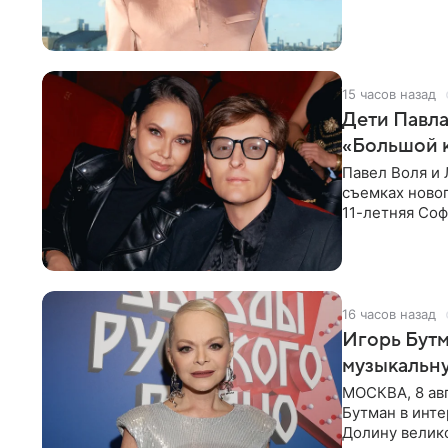
15 часов назад
Дети Павла
«Большой 
Павел Воля и 
съемках новог
11-летняя Соф
поработать
16 часов назад
Игорь Бутм
музыкальн
МОСКВА, 8 ав
Бутман в инт
Долину велико