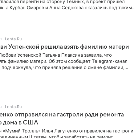
ласился перейти на сторону Темных, в проект пришел
к, а Курбан Омаров и Анна Седокова оказались под таким
Lenta.Ru
ви Успенской решила взять фамилию матери
юбови Успенской Татьяна Плаксина заявила, что
ять фамилию матери. Об этом сообщает Telegram-канал
а подчеркнула, что приняла решение о смене фамилии,
енно от
Lenta.Ru
енко отправился на гастроли ради ремонта
о дома в США
ы «Мумий Тролль» Илья Лагутенко отправился на гастроли
Соединенным Штатам, чтобы заработать на ремонт