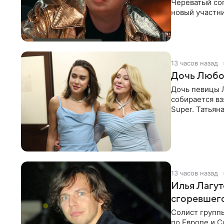
Череватый сог
новый участни
давлением.
13 часов назад
Дочь Любо
Дочь певицы Л
собирается вз
Super. Татьян
поскольку им
13 часов назад
Илья Лагут
сгоревшег
Солист групп
по Европе и 