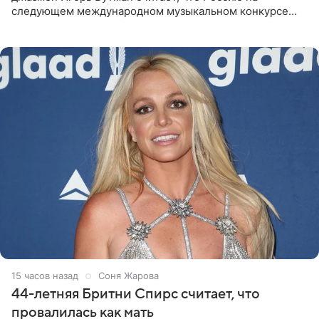
следующем международном музыкальном конкурсе
«Интервидение» могла бы представить молодая певица
Варвара Убель, так
15 часов назад
Соня Жарова
44-летняя Бритни Спирс считает, что
провалилась как мать