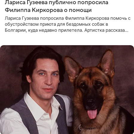
Лариса Гузеева публично попросила
Филиппа Киркорова о помощи
Лариса Гузеева попросила Филиппа Киркорова помочь с
обустройством приюта для бездомных собак в
Болгарии, куда недавно прилетела. Артистка рассказала
о местных волонтерах, которые временно забирают
животных к