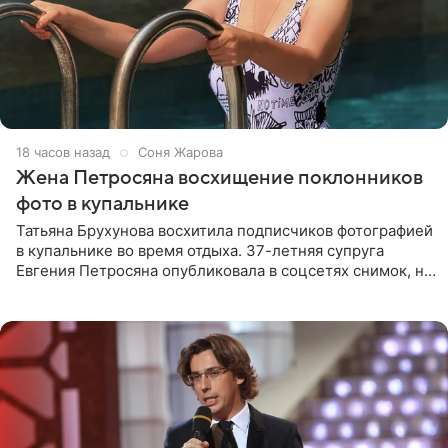
18 часов назад
Соня Жарова
Жена Петросяна восхищение поклонников
фото в купальнике
Татьяна Брухунова восхитила подписчиков фотографией
в купальнике во время отдыха. 37-летняя супруга
Евгения Петросяна опубликовала в соцсетях снимок, на
котором позирует у бассейна в белоснежном монокини
с