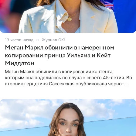
13 часов назад
Журнал OK!
Меган Маркл обвинили в намеренном
копировании принца Уильяма и Кейт
Миддлтон
Меган Маркл обвинили в копировании контента,
которым она поделилась по случаю своего 45-летия. Во
вторник герцогиня Сассекская опубликовала черно-
белую фотографию, на которой она прыгает в бассейн с
воздушными