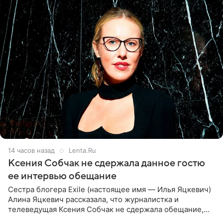
14 часов назад
Lenta.Ru
Ксения Собчак не сдержала данное гостю
ее интервью обещание
Сестра блогера Exile (настоящее имя — Илья Яцкевич)
Алина Яцкевич рассказала, что журналистка и
телеведущая Ксения Собчак не сдержала обещание,
которое дала ему во время интервью с ним. Об этом она