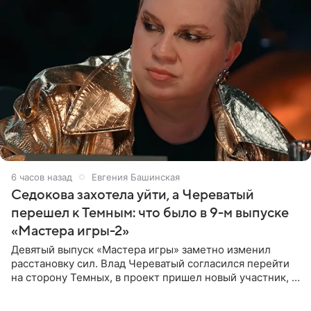
6 часов назад
Евгения Башинская
Седокова захотела уйти, а Череватый
перешел к Темным: что было в 9-м выпуске
«Мастера игры-2»
Девятый выпуск «Мастера игры» заметно изменил
расстановку сил. Влад Череватый согласился перейти
на сторону Темных, в проект пришел новый участник, а
Курбан Омаров и Анна Седокова оказались под таким
давлением.