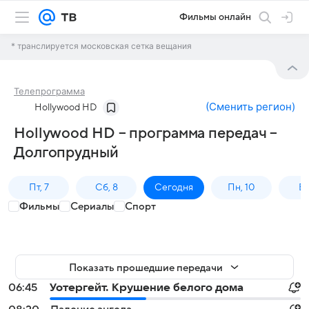
Фильмы онлайн
* транслируется московская сетка вещания
Телепрограмма
(
Сменить регион
)
Hollywood HD
Hollywood HD – программа передач –
Долгопрудный
Пт, 7
Сб, 8
Сегодня
Пн, 10
Вт,
Фильмы
Сериалы
Спорт
Показать прошедшие передачи
06:45
Уотергейт. Крушение белого дома