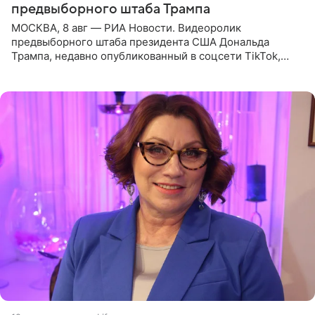
предвыборного штаба Трампа
МОСКВА, 8 авг — РИА Новости. Видеоролик
предвыборного штаба президента США Дональда
Трампа, недавно опубликованный в соцсети TikTok,
остался без звуковой дорожки в виде песни August
(«Август») американской