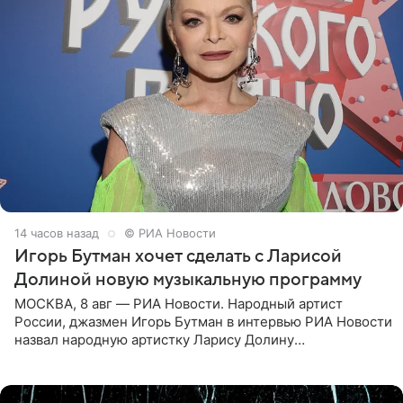
14 часов назад
© РИА Новости
Игорь Бутман хочет сделать с Ларисой
Долиной новую музыкальную программу
МОСКВА, 8 авг — РИА Новости. Народный артист
России, джазмен Игорь Бутман в интервью РИА Новости
назвал народную артистку Ларису Долину
великолепной певицей и рассказал о желании сделать с
ней новую совместную