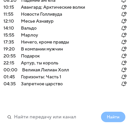
08:20
Падение ангела
10:15
Авангард: Арктические волки
11:55
Новости Голливуда
12:10
Месье Азнавур
14:10
Вальдо
15:55
Марлоу
17:35
Ничего, кроме правды
19:20
В компании мужчин
20:55
Подарок
22:15
Артур, ты король
00:00
Великая Лилиан Холл
01:45
Горизонты: Часть 1
04:35
Запретное царство
Найти