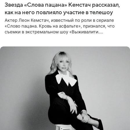
Звезда «Слова пацана» Кемстач рассказал,
как на него повлияло участие в телешоу
Актер Леон Кемстач, известный по роли в сериале
«Слово пацана. Кровь на асфальте», признался, что
съемки в экстремальном шоу «Выживалити.
Наследники» кардинально повлияли на его образ жизни.
Подробностями он