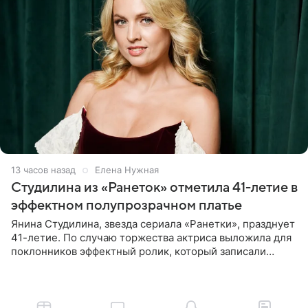
13 часов назад
Елена Нужная
Студилина из «Ранеток» отметила 41-летие в
эффектном полупрозрачном платье
Янина Студилина, звезда сериала «Ранетки», празднует
41-летие. По случаю торжества актриса выложила для
поклонников эффектный ролик, который записали
прошлой ночью. В кадре артистка предстала в
вечернем