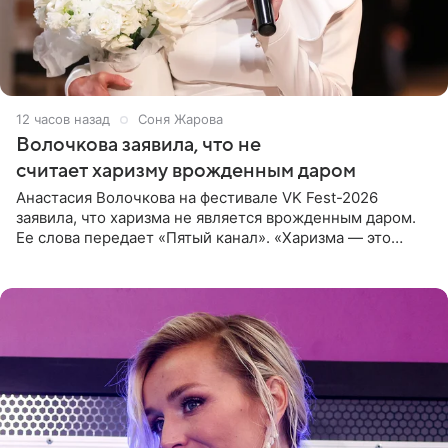
12 часов назад
Соня Жарова
Волочкова заявила, что не
считает харизму врожденным даром
Анастасия Волочкова на фестивале VK Fest-2026
заявила, что харизма не является врожденным даром.
Ее слова передает «Пятый канал». «Харизма — это
отчасти все-таки приобретенное качество, а не
врожденное, потому