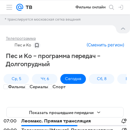
Фильмы онлайн
* транслируется московская сетка вещания
Телепрограмма
(
Сменить регион
)
Пес и Ко
Пес и Ко – программа передач –
Долгопрудный
Ср, 5
Чт, 6
Сегодня
Сб, 8
Вс
Фильмы
Сериалы
Спорт
Показать прошедшие передачи
07:00
Леомакс. Прямая трансляция