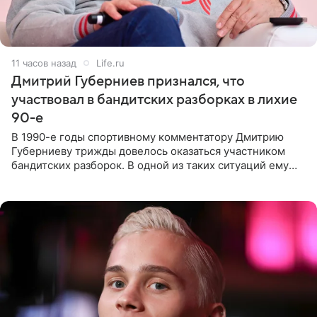
11 часов назад
Life.ru
Дмитрий Губерниев признался, что
участвовал в бандитских разборках в лихие
90-е
В 1990-е годы спортивному комментатору Дмитрию
Губерниеву трижды довелось оказаться участником
бандитских разборок. В одной из таких ситуаций ему
выдали тяжелый предмет и приказали вступить в драку,
однако он