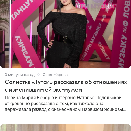
3 минуты назад
Соня Жарова
Солистка «Тутси» рассказала об отношениях
с изменившим ей экс-мужем
Певица Мария Вебер в интервью Наталье Подольской
откровенно рассказала о том, как тяжело она
переживала развод с бизнесменом Парвизом Ясиновым.
Артистка призналась, что измена бывшего супруга стала
для нее