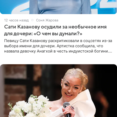
12 часов назад
Соня Жарова
Сати Казанову осудили за необычное имя
для дочери: «О чем вы думали?»
Певицу Сати Казанову раскритиковали в соцсетях из-за
выбора имени для дочери. Артистка сообщила, что
назвала девочку Анагхой в честь индуистской богини.
При этом исполнительница скрывала это имя от
поклонников