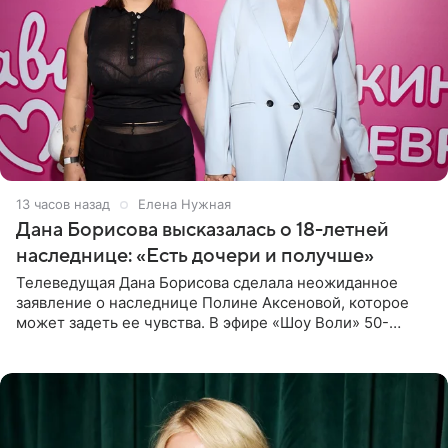
13 часов назад
Елена Нужная
Дана Борисова высказалась о 18-летней
наследнице: «Есть дочери и получше»
Телеведущая Дана Борисова сделала неожиданное
заявление о наследнице Полине Аксеновой, которое
может задеть ее чувства. В эфире «Шоу Воли» 50-
летняя знаменитость откровенно призналась, что не
считает свою дочь