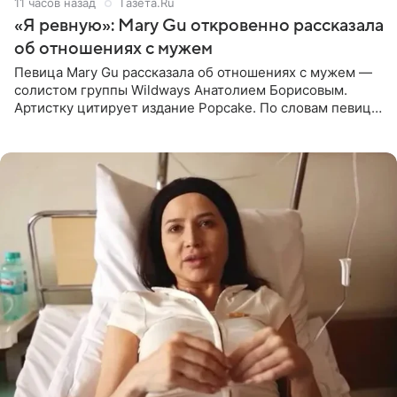
11 часов назад
Газета.Ru
«Я ревную»: Mary Gu откровенно рассказала
об отношениях с мужем
Певица Mary Gu рассказала об отношениях с мужем —
солистом группы Wildways Анатолием Борисовым.
Артистку цитирует издание Popcake. По словам певицы,
залог любви — это принять недостатки другого
человека. Также