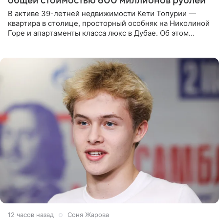
общей стоимостью 600 миллионов рублей
В активе 39-летней недвижимости Кети Топурии —
квартира в столице, просторный особняк на Николиной
Горе и апартаменты класса люкс в Дубае. Об этом
сообщает Telegram-канал «Звездач» в рубрике «По
домам». По
12 часов назад
Соня Жарова