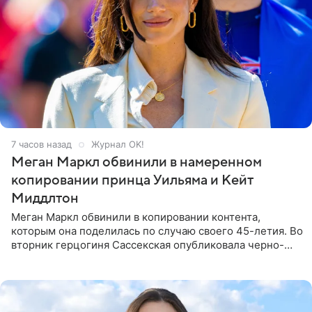
7 часов назад
Журнал OK!
Меган Маркл обвинили в намеренном
копировании принца Уильяма и Кейт
Миддлтон
Меган Маркл обвинили в копировании контента,
которым она поделилась по случаю своего 45-летия. Во
вторник герцогиня Сассекская опубликовала черно-
белую фотографию, на которой она прыгает в бассейн с
воздушными