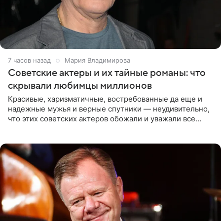
7 часов назад
Мария Владимирова
Советские актеры и их тайные романы: что
скрывали любимцы миллионов
Красивые, харизматичные, востребованные да еще и
надежные мужья и верные спутники — неудивительно,
что этих советских актеров обожали и уважали все
женщины большой страны, и наверняка не раз ставили
их в