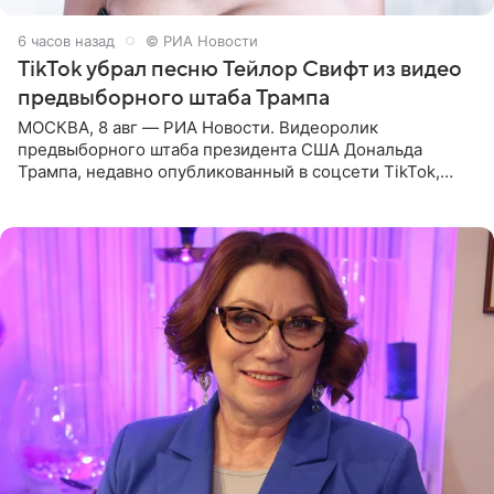
6 часов назад
© РИА Новости
TikTok убрал песню Тейлор Свифт из видео
предвыборного штаба Трампа
МОСКВА, 8 авг — РИА Новости. Видеоролик
предвыборного штаба президента США Дональда
Трампа, недавно опубликованный в соцсети TikTok,
остался без звуковой дорожки в виде песни August
(«Август») американской