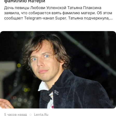
фамилию матери
Дочь певицы Любови Успенской Татьяна Плаксина
заявила, что собирается взять фамилию матери. Об этом
сообщает Telegram-канал Super. Татьяна подчеркнула,
что приняла решение о смене фамилии, поскольку
именно от
5 часов назад
Lenta.Ru