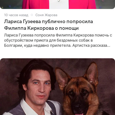
10 часов назад
Соня Жарова
Лариса Гузеева публично попросила
Филиппа Киркорова о помощи
Лариса Гузеева попросила Филиппа Киркорова помочь с
обустройством приюта для бездомных собак в
Болгарии, куда недавно прилетела. Артистка рассказала
о местных волонтерах, которые временно забирают
животных к