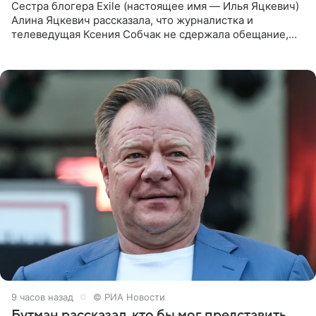
Сестра блогера Exile (настоящее имя — Илья Яцкевич)
Алина Яцкевич рассказала, что журналистка и
телеведущая Ксения Собчак не сдержала обещание,
которое дала ему во время интервью с ним. Об этом она
заявила в
9 часов назад
© РИА Новости
Бутман рассказал, кто бы мог представить