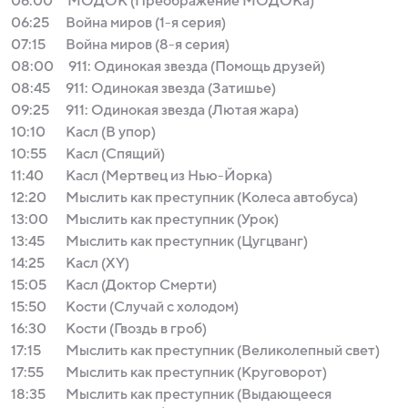
06:00
МОДОК (Преображение МОДОКа)
06:25
Война миров (1-я серия)
07:15
Война миров (8-я серия)
08:00
911: Одинокая звезда (Помощь друзей)
08:45
911: Одинокая звезда (Затишье)
09:25
911: Одинокая звезда (Лютая жара)
10:10
Касл (В упор)
10:55
Касл (Спящий)
11:40
Касл (Мертвец из Нью-Йорка)
12:20
Мыслить как преступник (Колеса автобуса)
13:00
Мыслить как преступник (Урок)
13:45
Мыслить как преступник (Цугцванг)
14:25
Касл (XY)
15:05
Касл (Доктор Смерти)
15:50
Кости (Случай с холодом)
16:30
Кости (Гвоздь в гроб)
17:15
Мыслить как преступник (Великолепный свет)
17:55
Мыслить как преступник (Круговорот)
18:35
Мыслить как преступник (Выдающееся