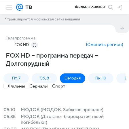
Фильмы онлайн
* транслируется московская сетка вещания
Телепрограмма
(
Сменить регион
)
FOX HD
FOX HD – программа передач –
Долгопрудный
Пт, 7
Сб, 8
Сегодня
Пн, 10
Вт,
Фильмы
Сериалы
Спорт
05:10
МОДОК (МОДОК. Забытое прошлое)
05:35
МОДОК (Да станет бюрократия твоей
погибелью!)