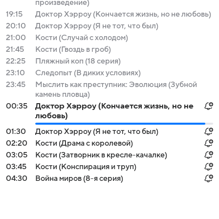
произведение)
19:15
Доктор Хэрроу (Кончается жизнь, но не любовь)
20:10
Доктор Хэрроу (Я не тот, что был)
21:00
Кости (Случай с холодом)
21:45
Кости (Гвоздь в гроб)
22:25
Пляжный коп (18 серия)
23:10
Следопыт (В диких условиях)
23:45
Мыслить как преступник: Эволюция (Зубной
камень пловца)
00:35
Доктор Хэрроу (Кончается жизнь, но не
любовь)
01:30
Доктор Хэрроу (Я не тот, что был)
02:20
Кости (Драма с королевой)
03:05
Кости (Затворник в кресле-качалке)
03:45
Кости (Конспирация и труп)
04:30
Война миров (8-я серия)