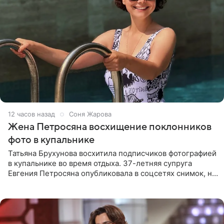
12 часов назад
Соня Жарова
Жена Петросяна восхищение поклонников
фото в купальнике
Татьяна Брухунова восхитила подписчиков фотографией
в купальнике во время отдыха. 37-летняя супруга
Евгения Петросяна опубликовала в соцсетях снимок, на
котором позирует у бассейна в белоснежном монокини
с