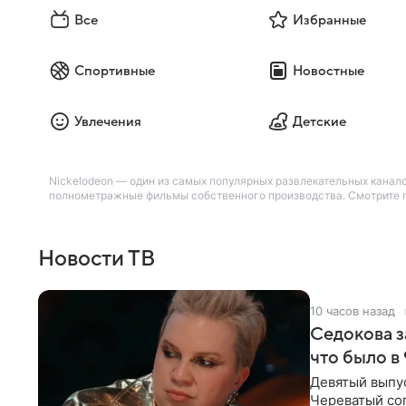
Все
Избранные
Спортивные
Новостные
Увлечения
Детские
Nickelodeon — один из самых популярных развлекательных канало
полнометражные фильмы собственного производства. Смотрите по
Новости ТВ
10 часов назад
Седокова з
что было в
Девятый выпус
Череватый сог