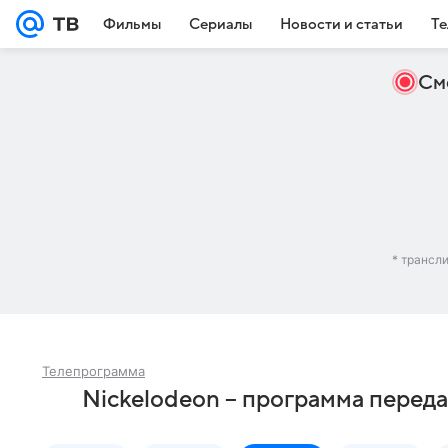
Фильмы
Сериалы
Новости и статьи
Те
См
* трансл
Телепрограмма
Nickelodeon – программа перед