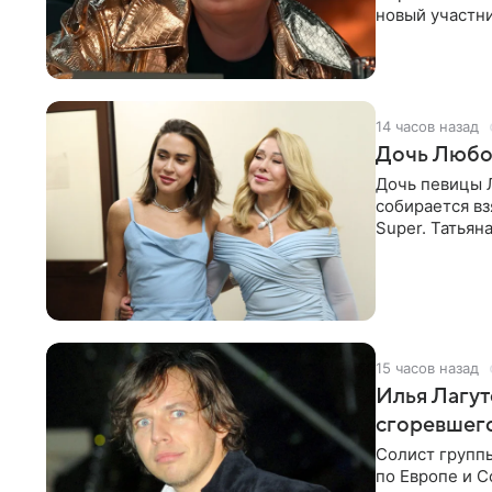
новый участни
давлением.
14 часов назад
Дочь Любо
Дочь певицы Л
собирается вз
Super. Татьян
поскольку им
15 часов назад
Илья Лагут
сгоревшег
Солист групп
по Европе и 