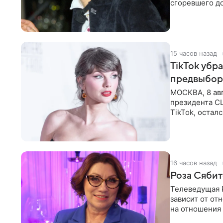
сгоревшего до
Shot. В рамка
15 часов назад
TikTok убр
предвыбор
МОСКВА, 8 ав
президента С
TikTok, остал
американской
16 часов назад
Роза Сябит
Телеведущая Р
зависит от о
на отношения
канала на