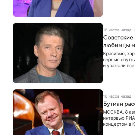
16 часов назад
Советские 
любимцы м
Красивые, ха
верные спутни
и уважали все
в
16 часов назад
Бутман рас
МОСКВА, 8 ав
интервью РИА
концертом в К
друзья —