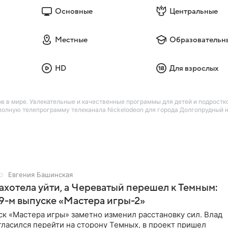
Основные
Центральные
Местные
Образовательн
HD
Для взрослых
в в мире. Увлекательные и качественные программы для детей и подростко
лную телепрограмму телеканала Nickelodeon для города Долгопрудный на
Евгения Башинская
ахотела уйти, а Череватый перешел к Темным:
 9-м выпуске «Мастера игры-2»
к «Мастера игры» заметно изменил расстановку сил. Влад
ласился перейти на сторону Темных, в проект пришел