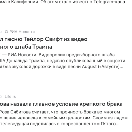
ма в Калифорнии. Об этом стало известно Telegram-каналу
х
© РИА Новости
ал песню Тейлор Свифт из видео
ного штаба Трампа
г — РИА Новости. Видеоролик предвыборного штаба
ША Дональда Трампа, недавно опубликованный в соцсети
ся без звуковой дорожки в виде песни August («Август»)
Life.ru
ова назвала главное условие крепкого брака
оза Сябитова считает, что прочность брака во многом
тношения человека к семейным ценностям. Своим взглядом
 телеведущая поделилась с корреспондентом Пятого