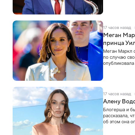
17 часов назад
Меган Мар
принца Уи
Меган Маркл 
по случаю сво
опубликовала 
бассейн с во
17 часов назад
Алену Вод
Блогерша и б
рассказала, ч
об этом она о
время отдыха