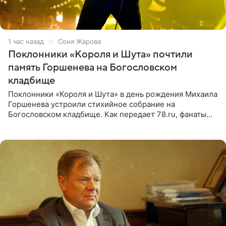
1 час назад
Соня Жарова
Поклонники «Короля и Шута» почтили
память Горшенева на Богословском
кладбище
Поклонники «Короля и Шута» в день рождения Михаила
Горшенева устроили стихийное собрание на
Богословском кладбище. Как передает 78.ru, фанаты
пришли почтить память лидера коллектива, которому
сегодня могло бы