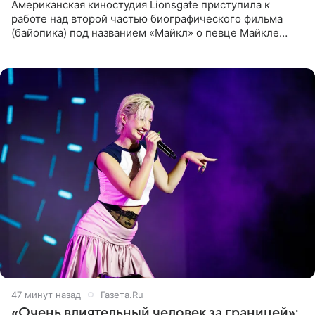
Американская киностудия Lionsgate приступила к
работе над второй частью биографического фильма
(байопика) под названием «Майкл» о певце Майкле
Джексоне. Об этом 6 августа сообщил онлайн-ресурс
Deadline
47 минут назад
Газета.Ru
«Очень влиятельный человек за границей»: