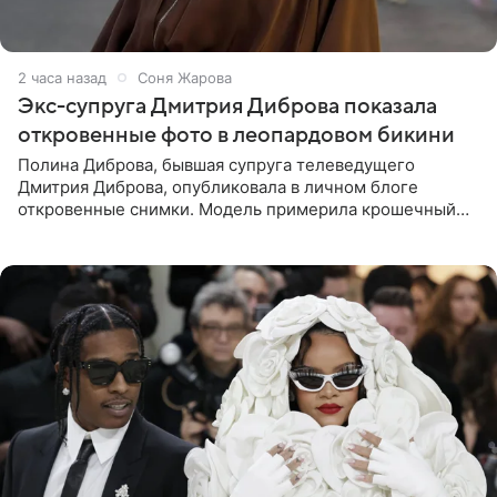
2 часа назад
Соня Жарова
Экс-супруга Дмитрия Диброва показала
откровенные фото в леопардовом бикини
Полина Диброва, бывшая супруга телеведущего
Дмитрия Диброва, опубликовала в личном блоге
откровенные снимки. Модель примерила крошечный
бикини с леопардовым принтом и устроила фотосессию
в гардеробной. В