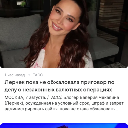
1 час назад
ТАСС
Лерчек пока не обжаловала приговор по
делу о незаконных валютных операциях
МОСКВА, 7 августа. /ТАСС/. Блогер Валерия Чекалина
(Лерчек), осужденная на условный срок, штраф и запрет
администрировать сайты, пока не стала обжаловать
обвинительный приговор в апелляционной инстанции.
Как