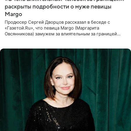
раскрыты подробности о муже певицы
Margo
Продюсер Сергей Дворцов рассказал в беседе с
«Газетой.Ru», что певица Margo (Маргарита
Овсянникова) замужем за влиятельным за границей
бизнесменом. По словам Дворцова, о браке протеже
Филиппа Киркорова в