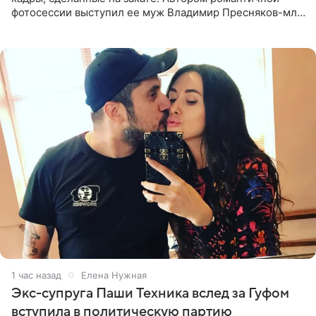
фотосессии выступил ее муж Владимир Пресняков-мл.
Певица предстала перед подписчиками в слитном
купальнике с
1 час назад
Елена Нужная
Экс-супруга Паши Техника вслед за Гуфом
вступила в политическую партию