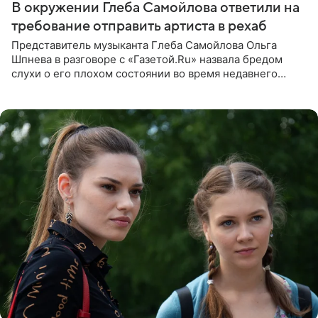
В окружении Глеба Самойлова ответили на
требование отправить артиста в рехаб
Представитель музыканта Глеба Самойлова Ольга
Шпнева в разговоре с «Газетой.Ru» назвала бредом
слухи о его плохом состоянии во время недавнего
концерта. Она заявила, что негативные комментарии
являются заказной