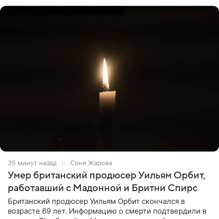
привычной
35 минут назад
Соня Жарова
Умер британский продюсер Уильям Орбит,
работавший с Мадонной и Бритни Спирс
Британский продюсер Уильям Орбит скончался в
возрасте 69 лет. Информацию о смерти подтвердили в