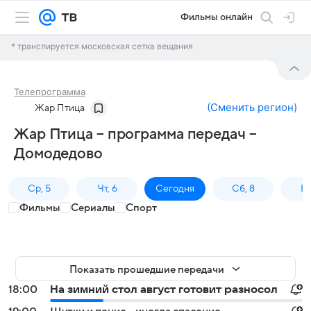
Фильмы онлайн
* транслируется московская сетка вещания
Телепрограмма
(
Сменить регион
)
Жар Птица
Жар Птица – программа передач –
Домодедово
Ср, 5
Чт, 6
Сегодня
Сб, 8
Вс
Фильмы
Сериалы
Спорт
Показать прошедшие передачи
18:00
На зимний стол август готовит разносол