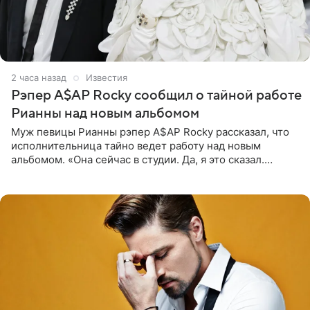
2 часа назад
Известия
Рэпер A$AP Rocky сообщил о тайной работе
Рианны над новым альбомом
Муж певицы Рианны рэпер A$AP Rocky рассказал, что
исполнительница тайно ведет работу над новым
альбомом. «Она сейчас в студии. Да, я это сказал.
Прости, детка», — признался рэпер 5 августа в шоу The
Jason Lee