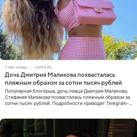
1 час назад
Lenta.Ru
Дочь Дмитрия Маликова похвасталась
пляжным образом за сотни тысяч рублей
Популярная блогерша, дочь певца Дмитрия Маликова,
Стефания Маликова похвасталась пляжным образом за
сотни тысяч рублей. Подробности приводит Telegram-
канал «Звездач». Редакторы канала обратили внимание
на