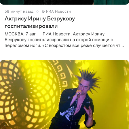
58 минут назад
© РИА Новости
Актрису Ирину Безрукову
госпитализировали
МОСКВА, 7 авг — РИА Новости. Актрису Ирину
Безрукову госпитализировали на скорой помощи с
переломом ноги. «С возрастом все реже случается что-
то впервые. Но у меня случилась необычная
“премьера”. Впервые в