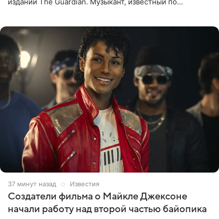
издании The Guardian. Музыкант, известный по
сотрудничеству с Мадонной, Бритни Спирс и
коллективами Blur и U2,
37 минут назад
Известия
Создатели фильма о Майкле Джексоне
начали работу над второй частью байопика