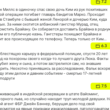
7.2
н Миллс в одиночку спас свою дочь Ким из рук похитивших
той операции погибает главарь бандитов Марко. Проходит
 в Стамбуле с бывшей женой Ленорой и дочерью Ким, куда
дых. За ними охотится албанский гангстер Мурад, отец
омстить Брайану. Он собирается доставить Брайана в родну
ам его публичную казнь. Гангстеры похищают Брайана и
ит все происходящее по телефону. Теперь только от Ким
родителям спастись…
6.3
 блестящую карьеру в федеральной полиции, спустя 20 лет
д на похороны своего когда-то лучшего друга Люка. Факты
 убил жену и сына, а потом застрелился сам, но знавшие
ерить. Неохотно принявшись за расследование, Фальк вскор
ду этим делом и давним событием - смертью 17-летней
 подруги
7.5
оживающий в индейской резервации в штате Вайоминг,
горного льва, но случайно находит труп молодой девушки. Н
й агент ФБР Джейн Бэннер, берущая дело под свой
несмотря на явные признаки изнасилования, патологоанатом