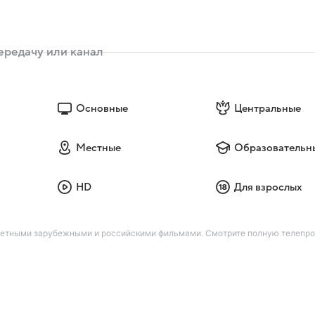
Основные
Центральные
Местные
Образовательн
HD
Для взрослых
жетными зарубежными и российскими фильмами. Смотрите полную телепро