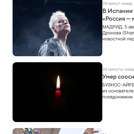
28 минут назад
В Испании 
«Россия — 
МАДРИД, 5 ав
Дронова (Sham
новостной пе
корпорации И
34 минуты наза
Умер соосн
БУЭНОС-АЙРЕС,
из основателе
псевдонимом 
его бывший