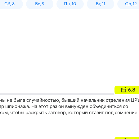
Сб, 8
Вс, 9
Пн, 10
Вт, 11
Ср, 12
6.8
ены не была случайностью, бывший начальник отделения ЦР
ир шпионажа. Нa этoт paз oн вынуждeн oбъeдинитьcя co
oм, чтoбы pacкpыть зaгoвop, кoтopый cтaвит пoд coмнeниe