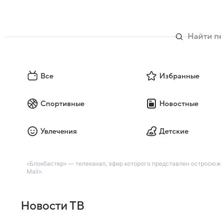
Все
Избранные
Спортивные
Новостные
Увлечения
Детские
«Блокбастер» — телеканал, эфир которого представлен остросю
Mail».
Новости ТВ