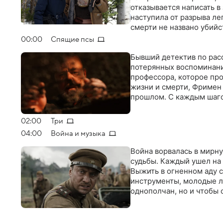
отказывается написать в
наступила от разрыва лег
смерти не названо убийс
поэтому ей приходится р
00:00
Спящие псы
Бывший детектив по рас
потерянных воспоминани
профессора, которое про
жизни и смерти, Фримен
прошлом. С каждым шаго
02:00
Три
04:00
Война и музыка
Война ворвалась в мирну
судьбы. Каждый ушел на 
Выжить в огненном аду 
инструменты, молодые л
однополчан, но и чтобы