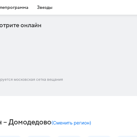
лепрограмма
Звезды
отрите онлайн
ируется московская сетка вещания
ч – Домодедово
(
Сменить регион
)