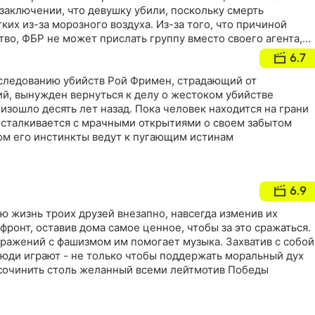
 заключении, что девушку убили, поскольку смерть
ких из-за морозного воздуха. Из-за того, что причиной
тво, ФБР не может прислать группу вместо своего агента,
аспутывать дело в одиночку
6.7
следованию убийств Рой Фримен, страдающий от
й, вынужден вернуться к делу о жестоком убийстве
изошло десять лет назад. Пока человек находится на грани
 сталкивается с мрачными открытиями о своем забытом
м его инстинкты ведут к пугающим истинам
6.9
ю жизнь троих друзей внезапно, навсегда изменив их
фронт, оставив дома самое ценное, чтобы за это сражаться.
сражений с фашизмом им помогает музыка. Захватив с собой
юди играют - не только чтобы поддержать моральный дух
 сочинить столь желанный всеми лейтмотив Победы