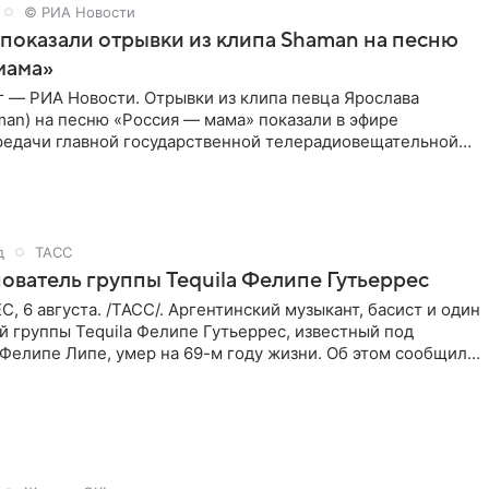
© РИА Новости
показали отрывки из клипа Shaman на песню
мама»
г — РИА Новости. Отрывки из клипа певца Ярослава
an) на песню «Россия — мама» показали в эфире
редачи главной государственной телерадиовещательной
спании RTVE.
д
ТАСС
ователь группы Tequila Фелипе Гутьеррес
 6 августа. /ТАСС/. Аргентинский музыкант, басист и один
й группы Tequila Фелипе Гутьеррес, известный под
Фелипе Липе, умер на 69-м году жизни. Об этом сообщил