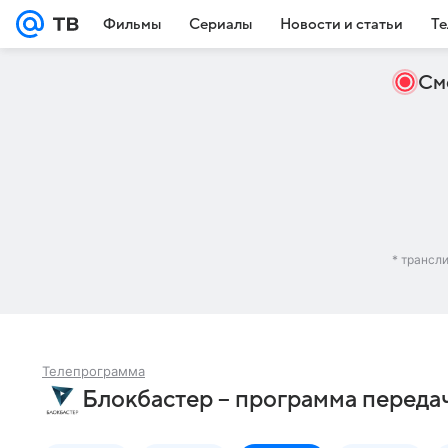
Фильмы
Сериалы
Новости и статьи
Те
См
* трансл
Телепрограмма
Блокбастер – программа переда