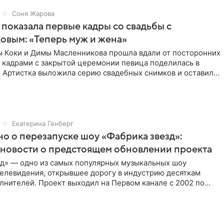
Соня Жарова
 показала первые кадры со свадьбы с
вым: «Теперь муж и жена»
ы Коки и Димы Масленникова прошла вдали от посторонних
 кадрами с закрытой церемонии певица поделилась в
. Артистка выложила серию свадебных снимков и оставила
Екатерина Генберг
но о перезапуске шоу «Фабрика звезд»:
новости о предстоящем обновлении проекта
зд» — одно из самых популярных музыкальных шоу
телевидения, открывшее дорогу в индустрию десяткам
лнителей. Проект выходил на Первом канале с 2002 по
тем