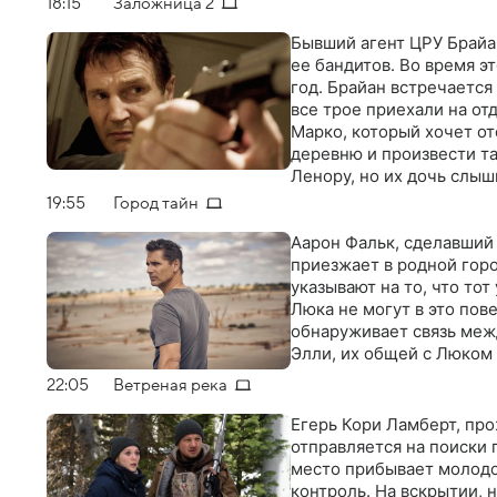
18:15
Заложница 2
Бывший агент ЦРУ Брайа
ее бандитов. Во время э
год. Брайан встречается
все трое приехали на от
Марко, который хочет от
деревню и произвести т
Ленору, но их дочь слыш
зависит, удастся ли ее 
19:55
Город тайн
Аарон Фальк, сделавший
приезжает в родной горо
указывают на то, что тот
Люка не могут в это пов
обнаруживает связь меж
Элли, их общей с Люком
22:05
Ветреная река
Егерь Кори Ламберт, пр
отправляется на поиски 
место прибывает молодо
контроль. На вскрытии, 