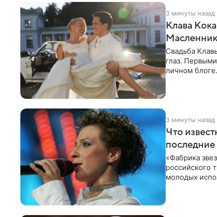
3 минуты назад
Клава Кока
Масленнико
Свадьба Клав
глаз. Первыми
личном блоге
лаконичную
3 минуты назад
Что извест
последние 
«Фабрика зве
российского 
молодых испо
2007 год, а за