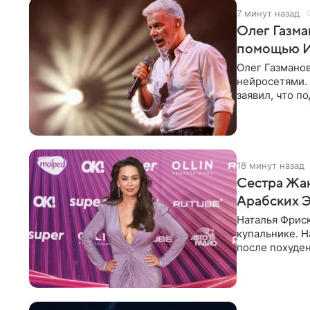
7 минут назад
Олег Газма
помощью 
Олег Газманов
нейросетями. 
заявил, что п
шаблонно. По
18 минут назад
Сестра Жан
Арабских 
Наталья Фрис
купальнике. Н
после похуден