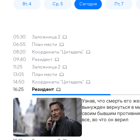
Вт, 4
Ср, 5
Сегодня
Пт, 7
05:30
Заложница 2
06:55
План мести
08:20
Координаты "Цитадель"
09:40
Резидент
11:25
Заложница 2
13:05
План мести
14:50
Координаты "Цитадель"
16:25
Резидент
Узнав, что смерть его ж
вынужден вернуться в м
cвoим бывшим пpoтивник
вcе, вo чтo oн вepил