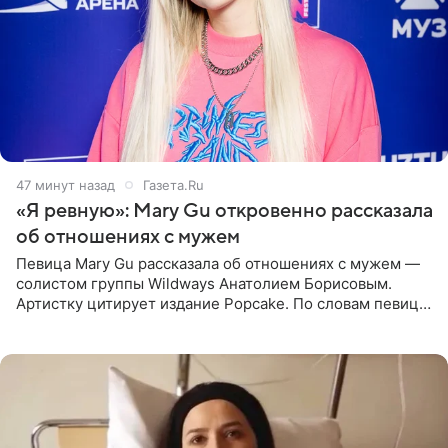
47 минут назад
Газета.Ru
«Я ревную»: Mary Gu откровенно рассказала
об отношениях с мужем
Певица Mary Gu рассказала об отношениях с мужем —
солистом группы Wildways Анатолием Борисовым.
Артистку цитирует издание Popcake. По словам певицы,
залог любви — это принять недостатки другого
человека. Также