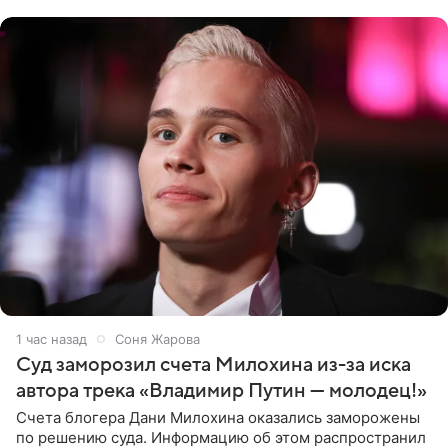
однако он
1 час назад
Соня Жарова
Суд заморозил счета Милохина из-за иска
автора трека «Владимир Путин — молодец!»
Счета блогера Дани Милохина оказались заморожены
по решению суда. Информацию об этом распространил