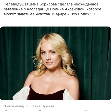
Телеведущая Дана Борисова сделала неожиданное
заявление о наследнице Полине Аксеновой, которое
может задеть ее чувства. В эфире «Шоу Воли» 50-
летняя знаменитость откровенно призналась, что не
считает свою дочь
3 часа назад
Елена Нужная