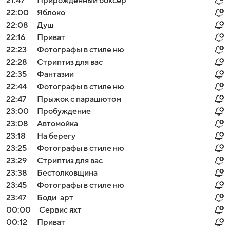
21:47
Прирожденный боксер
22:00
Яблоко
22:08
Душ
22:16
Приват
22:23
Фотографы в стиле ню
22:28
Стриптиз для вас
22:35
Фантазии
22:44
Фотографы в стиле ню
22:47
Прыжок с парашютом
23:00
Пробуждение
23:08
Автомойка
23:18
На берегу
23:25
Фотографы в стиле ню
23:29
Стриптиз для вас
23:38
Бестолковщина
23:45
Фотографы в стиле ню
23:47
Боди-арт
00:00
Сервис яхт
00:12
Приват