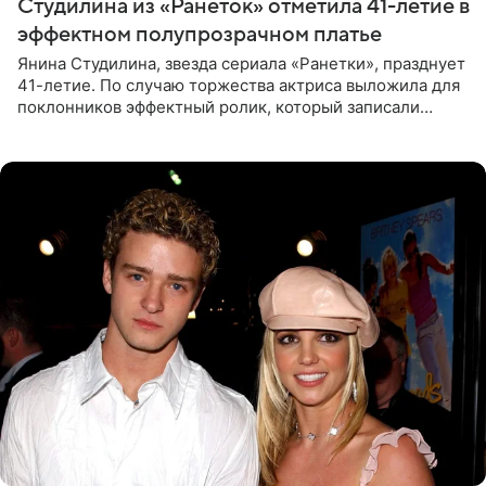
Студилина из «Ранеток» отметила 41-летие в
эффектном полупрозрачном платье
Янина Студилина, звезда сериала «Ранетки», празднует
41-летие. По случаю торжества актриса выложила для
поклонников эффектный ролик, который записали
прошлой ночью. В кадре артистка предстала в
вечернем