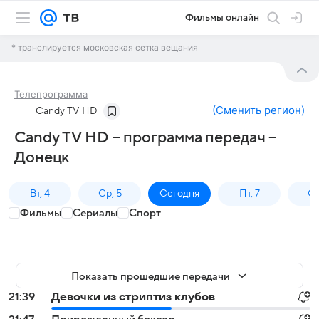
Фильмы онлайн
* транслируется московская сетка вещания
Телепрограмма
(
Сменить регион
)
Candy TV HD
Candy TV HD – программа передач –
Донецк
Вт, 4
Ср, 5
Сегодня
Пт, 7
Сб
Фильмы
Сериалы
Спорт
Показать прошедшие передачи
21:39
Девочки из стриптиз клубов