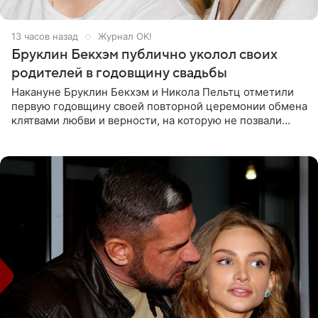
13 часов назад
Журнал OK!
Бруклин Бекхэм публично уколол своих
родителей в годовщину свадьбы
Накануне Бруклин Бекхэм и Никола Пельтц отметили
первую годовщину своей повторной церемонии обмена
клятвами любви и верности, на которую не позвали
никого из клана Бекхэм. По словам инсайдеров, пара
считает это