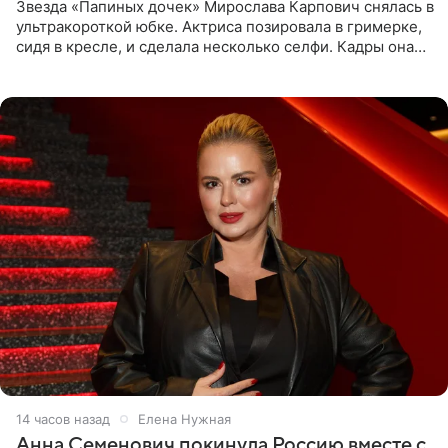
Звезда «Папиных дочек» Мирослава Карпович снялась в
ультракороткой юбке. Актриса позировала в гримерке,
сидя в кресле, и сделала несколько селфи. Кадры она
опубликовала на личной странице в социальной сети.
14 часов назад
Елена Нужная
Анна Семенович покинула Россию вместе с