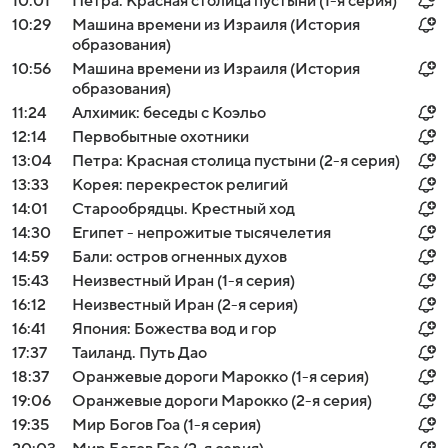
10:01
Петра: Красная столица пустыни (1-я серия)
10:29
Машина времени из Израиля (История
образования)
10:56
Машина времени из Израиля (История
образования)
11:24
Алхимик: беседы с Коэльо
12:14
Первобытные охотники
13:04
Петра: Красная столица пустыни (2-я серия)
13:33
Корея: перекресток религий
14:01
Старообрядцы. Крестный ход
14:30
Египет - непрожитые тысячелетия
14:59
Бали: остров огненных духов
15:43
Неизвестный Иран (1-я серия)
16:12
Неизвестный Иран (2-я серия)
16:41
Япония: Божества вод и гор
17:37
Таиланд. Путь Дао
18:37
Оранжевые дороги Марокко (1-я серия)
19:06
Оранжевые дороги Марокко (2-я серия)
19:35
Мир Богов Гоа (1-я серия)