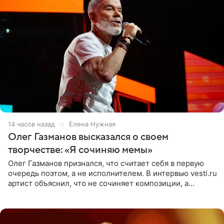
14 часов назад
Елена Нужная
Олег Газманов высказался о своем
творчестве: «Я сочиняю мемы»
Олег Газманов признался, что считает себя в первую
очередь поэтом, а не исполнителем. В интервью vesti.ru
артист объяснил, что не сочиняет композиции, а
позволяет им появляться через себя. По словам
музыканта,