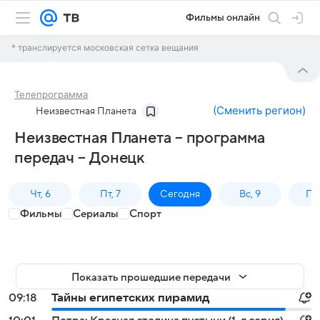
Фильмы онлайн
* транслируется московская сетка вещания
Телепрограмма
(
Сменить регион
)
Неизвестная Планета
Неизвестная Планета – программа
передач – Донецк
Чт, 6
Пт, 7
Сегодня
Вс, 9
Пн,
Фильмы
Сериалы
Спорт
Показать прошедшие передачи
09:18
Тайны египетских пирамид