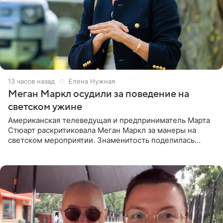
13 часов назад
Елена Нужная
Меган Маркл осудили за поведение на
светском ужине
Американская телеведущая и предприниматель Марта
Стюарт раскритиковала Меган Маркл за манеры на
светском мероприятии. Знаменитость поделилась
деталями личной встречи с герцогиней Сассекской,
пишет PageSix. По