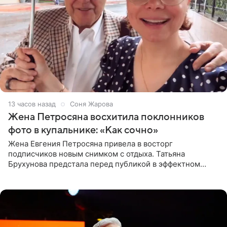
13 часов назад
Соня Жарова
Жена Петросяна восхитила поклонников
фото в купальнике: «Как сочно»
Жена Евгения Петросяна привела в восторг
подписчиков новым снимком с отдыха. Татьяна
Брухунова предстала перед публикой в эффектном
черно-сиреневом монокини, позируя прямо в бассейне.
«Ох, как сочно», «Татьяна,