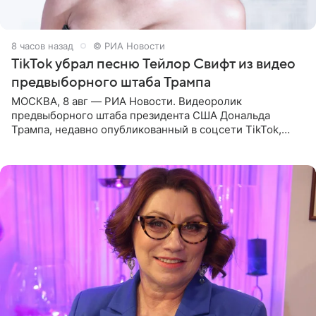
8 часов назад
© РИА Новости
TikTok убрал песню Тейлор Свифт из видео
предвыборного штаба Трампа
МОСКВА, 8 авг — РИА Новости. Видеоролик
предвыборного штаба президента США Дональда
Трампа, недавно опубликованный в соцсети TikTok,
остался без звуковой дорожки в виде песни August
(«Август») американской