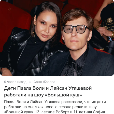
9 часов назад
Соня Жарова
Дети Павла Воли и Ляйсан Утяшевой
работали на шоу «Большой куш»
Павел Воля и Ляйсан Утяшева рассказали, что их дети
работали на съемках нового сезона реалити-шоу
«Большой куш». 13-летние Роберт и 11-летняя София