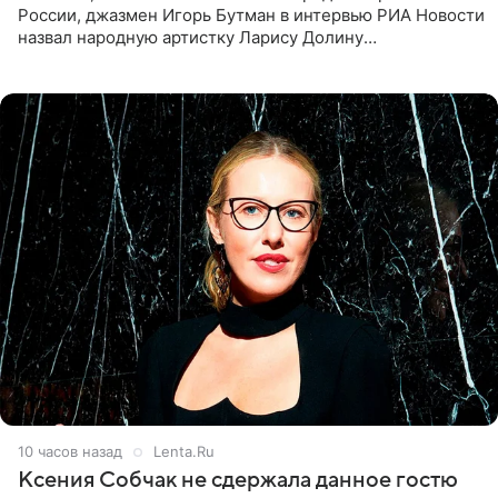
России, джазмен Игорь Бутман в интервью РИА Новости
назвал народную артистку Ларису Долину
великолепной певицей и рассказал о желании сделать с
ней новую совместную
10 часов назад
Lenta.Ru
Ксения Собчак не сдержала данное гостю