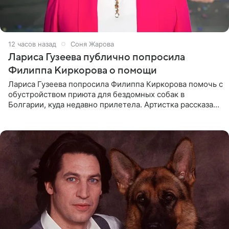
12 часов назад
Соня Жарова
Лариса Гузеева публично попросила
Филиппа Киркорова о помощи
Лариса Гузеева попросила Филиппа Киркорова помочь с
обустройством приюта для бездомных собак в
Болгарии, куда недавно прилетела. Артистка рассказала
о местных волонтерах, которые временно забирают
животных к