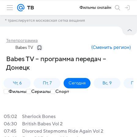
Фильмы онлайн
* транслируется московская сетка вещания
Телепрограмма
(
Сменить регион
)
Babes TV
Babes TV – программа передач –
Донецк
Чт, 6
Пт, 7
Сегодня
Вс, 9
Пн,
Фильмы
Сериалы
Спорт
05:02
Sherlock Bones
06:30
British Babes Vol 2
07:45
Divorced Stepmoms Ride Again Vol 2