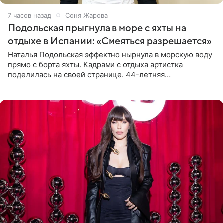
7 часов назад
Соня Жарова
Подольская прыгнула в море с яхты на
отдыхе в Испании: «Смеяться разрешается»
Наталья Подольская эффектно нырнула в морскую воду
прямо с борта яхты. Кадрами с отдыха артистка
поделилась на своей странице. 44-летняя
знаменитость предстала перед поклонниками в ярком
розовом купальнике с