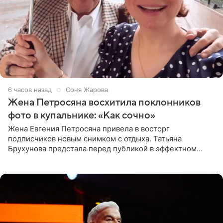
6 часов назад
Соня Жарова
Жена Петросяна восхитила поклонников
фото в купальнике: «Как сочно»
Жена Евгения Петросяна привела в восторг
подписчиков новым снимком с отдыха. Татьяна
Брухунова предстала перед публикой в эффектном
черно-сиреневом монокини, позируя прямо в бассейне.
«Ох, как сочно», «Татьяна,