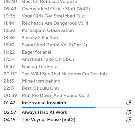
08:40
Best Of Rebecca Volpetti
09:43
Overworked Office Staff (Vol 2)
10:36
Yoga Girls Get Stretched Out
11:44
Redheads Are Dangerous Vol 4
12:50
Participant Observation
13:36
Sneaky 2 For You
15:10
Sweet And Petite Vol 2 (Part 1)
16:22
Eager for anal
17:34
Amateurs Take On BBCs
18:47
Nailing The Help
20:02
The Wild Sex That Happens On The Job
21:15
Mine from behind
22:17
Best Of Lulu Chu
00:39
Rub Me Down And Pound Vol 2
01:47
Interracial Invasion
02:57
Always Hard At Work
04:19
The Voyeur House (Vol 2)