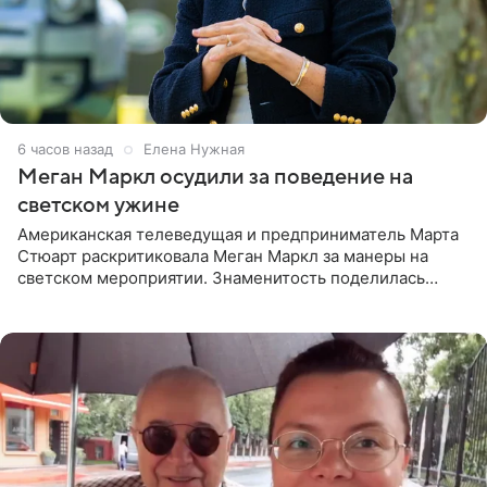
6 часов назад
Елена Нужная
Меган Маркл осудили за поведение на
светском ужине
Американская телеведущая и предприниматель Марта
Стюарт раскритиковала Меган Маркл за манеры на
светском мероприятии. Знаменитость поделилась
деталями личной встречи с герцогиней Сассекской,
пишет PageSix. По