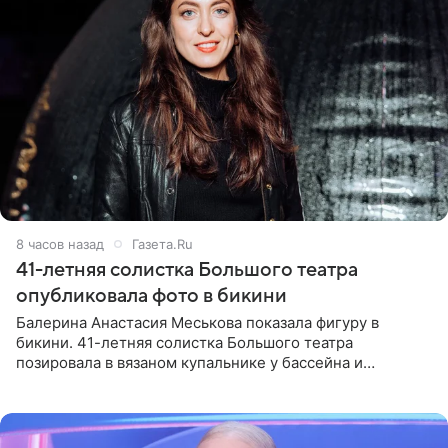
8 часов назад
Газета.Ru
41-летняя солистка Большого театра
опубликовала фото в бикини
Балерина Анастасия Меськова показала фигуру в
бикини. 41-летняя солистка Большого театра
позировала в вязаном купальнике у бассейна и
опубликовала фото в личном блоге. Артистка
поделилась кадрами с отдыха за