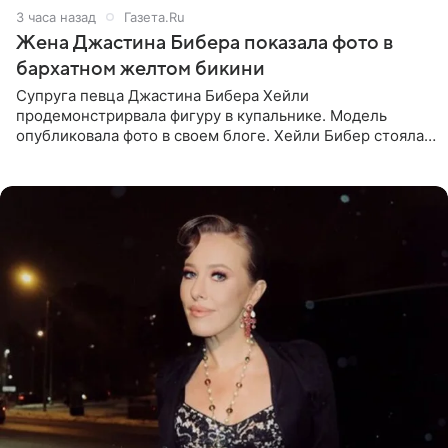
3 часа назад
Газета.Ru
Жена Джастина Бибера показала фото в
бархатном желтом бикини
Супруга певца Джастина Бибера Хейли
продемонстрирвала фигуру в купальнике. Модель
опубликовала фото в своем блоге. Хейли Бибер стояла
перед зеркалом в желтом крошечном бархатном
бикини, которое дополнила