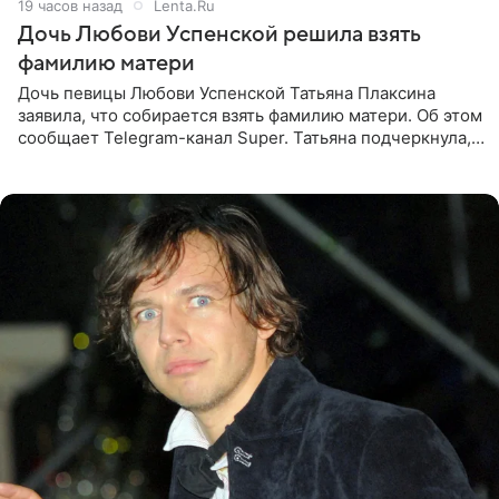
19 часов назад
Lenta.Ru
Дочь Любови Успенской решила взять
фамилию матери
Дочь певицы Любови Успенской Татьяна Плаксина
заявила, что собирается взять фамилию матери. Об этом
сообщает Telegram-канал Super. Татьяна подчеркнула,
что приняла решение о смене фамилии, поскольку
именно от