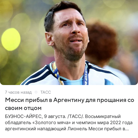
7 часов назад
ТАСС
Месси прибыл в Аргентину для прощания со
своим отцом
БУЭНОС-АЙРЕС, 9 августа. /ТАСС/. Восьмикратный
обладатель «Золотого мяча» и чемпион мира 2022 года
аргентинский нападающий Лионель Месси прибыл в
Аргентину для участия в церемонии прощания со своим