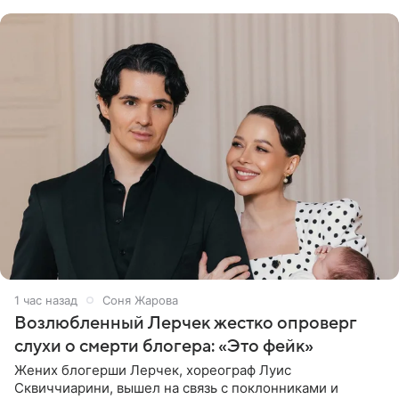
наряда стало
1 час назад
Соня Жарова
Возлюбленный Лерчек жестко опроверг
слухи о смерти блогера: «Это фейк»
Жених блогерши Лерчек, хореограф Луис
Сквиччиарини, вышел на связь с поклонниками и