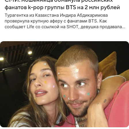
фанатов k-pop группы BTS на 2 млн рублей
Турагентка из Казахстана Индира Абдикаримова
провернула крупную аферу с фанатами BTS. Как
сообщает Life со ссылкой на SHOT, девушка продавала
поддельные туры на концерт группы в Пусане. По
данным издания,