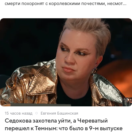
смерти похоронят с королевскими почестями, несмотря
на лишение всех титулов, сообщает Daily Mail со
ссылкой на
15 часов назад
Евгения Башинская
Седокова захотела уйти, а Череватый
перешел к Темным: что было в 9-м выпуске