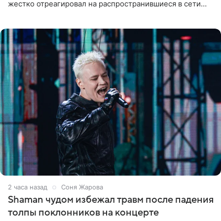
жестко отреагировал на распространившиеся в сети
слухи о смерти Валерии Чекалиной. «Это фейк! Я в
шоке, что такие люди
2 часа назад
Соня Жарова
Shaman чудом избежал травм после падения
толпы поклонников на концерте