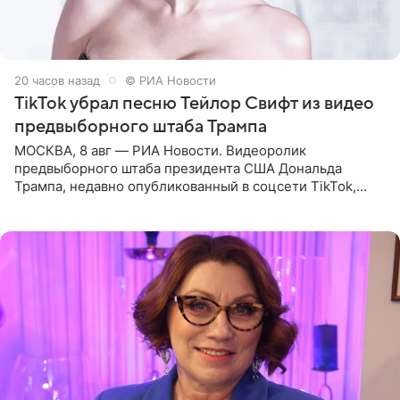
20 часов назад
© РИА Новости
TikTok убрал песню Тейлор Свифт из видео
предвыборного штаба Трампа
МОСКВА, 8 авг — РИА Новости. Видеоролик
предвыборного штаба президента США Дональда
Трампа, недавно опубликованный в соцсети TikTok,
остался без звуковой дорожки в виде песни August
(«Август») американской