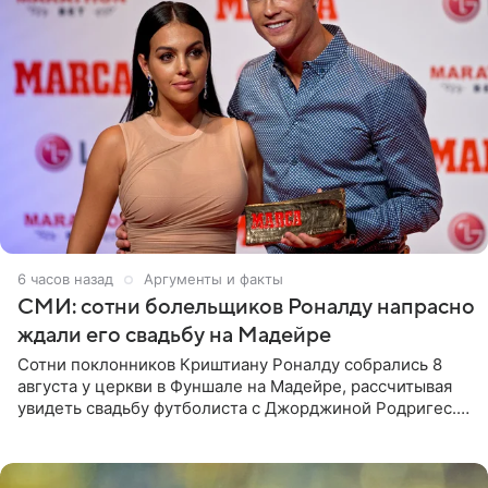
6 часов назад
Аргументы и факты
СМИ: сотни болельщиков Роналду напрасно
ждали его свадьбу на Мадейре
Сотни поклонников Криштиану Роналду собрались 8
августа у церкви в Фуншале на Мадейре, рассчитывая
увидеть свадьбу футболиста с Джорджиной Родригес.
Однако знаменитая пара на церемонии не появилась —
вместо них