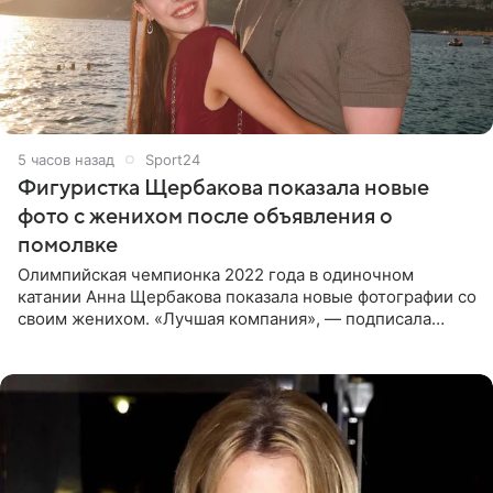
5 часов назад
Sport24
Фигуристка Щербакова показала новые
фото с женихом после объявления о
помолвке
Олимпийская чемпионка 2022 года в одиночном
катании Анна Щербакова показала новые фотографии со
своим женихом. «Лучшая компания», — подписала
снимки звезда льда. Напомним, 19 июля Щербакова
объявила о помолвке.