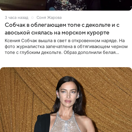
3 часа назад
Соня Жарова
Собчак в облегающем топе с декольте и с
авоськой снялась на морском курорте
Ксения Собчак вышла в свет в откровенном наряде. На
фото журналистка запечатлена в обтягивающем черном
топе с глубоким декольте. Образ дополнили белая
юбка-миди, вьетнамки на платформе и соломенная
шляпа.