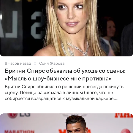
6 часов назад
Соня Жарова
Бритни Спирс объявила об уходе со сцены:
«Мысль о шоу-бизнесе мне противна»
Бритни Спирс объявила о решении навсегда покинуть
сцену. Певица рассказала в личном блоге, что не
собирается возвращаться к музыкальной карьере.
Артистка призналась: одна только мысль о возвращении
в шоу-бизнес