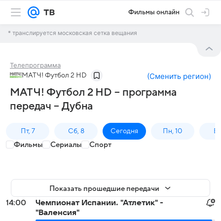
Фильмы онлайн
* транслируется московская сетка вещания
Телепрограмма
МАТЧ! Футбол 2 HD
(
Сменить регион
)
МАТЧ! Футбол 2 HD – программа
передач – Дубна
Пт, 7
Сб, 8
Сегодня
Пн, 10
Вт,
Фильмы
Сериалы
Спорт
Показать прошедшие передачи
14:00
Чемпионат Испании. "Атлетик" -
"Валенсия"