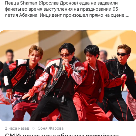
Певца Shaman (Ярослав Дронов) едва не задавили
фанаты во время выступления на праздновании 95-
летия Абакана. Инцидент произошел прямо на сцене,
подробности сообщает «Абзац». Толпа поклонников
навалилась на
2 часа назад
Соня Жарова
СМИ: мошенница обманула российских