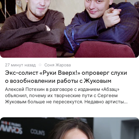
28 минут назад
Соня Жарова
Экс-солист «Руки Вверх!» опроверг слухи
о возобновлении работы с Жуковым
Алексей Потехин в разговоре с изданием «Абзац»
объяснил, почему их творческие пути с Сергеем
Жуковым больше не пересекутся. Недавно артисты
воссоединились на большом концерте «30 нам уже!»,
который прошел в