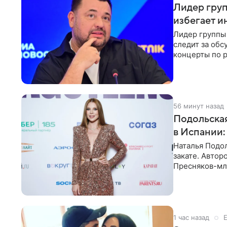
Лидер груп
избегает и
Лидер группы 
следит за обс
концерты по р
эмоций покло
56 минут назад
Подольская
в Испании:
Наталья Подо
закате. Авто
Пресняков-мл
купальнике с
1 час назад