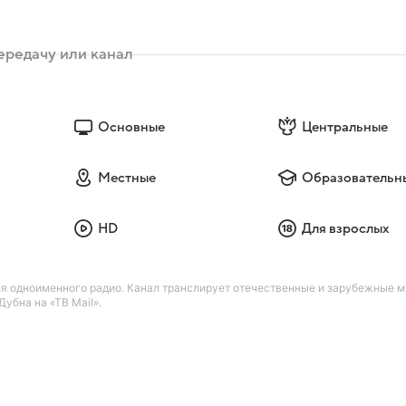
Основные
Центральные
Местные
Образовательн
HD
Для взрослых
я одноименного радио. Канал транслирует отечественные и зарубежные м
убна на «ТВ Mail».