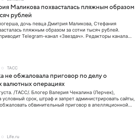
рия Маликова похвасталась пляжным образом
ысяч рублей
логерша, дочь певца Дмитрия Маликова, Стефания
асталась пляжным образом за сотни тысяч рублей.
приводит Telegram-канал «Звездач». Редакторы канала
мание на
ТАСС
а не обжаловала приговор по делу о
х валютных операциях
уста. /ТАСС/. Блогер Валерия Чекалина (Лерчек),
 условный срок, штраф и запрет администрировать сайты,
а обжаловать обвинительный приговор в апелляционной
к
Life.ru