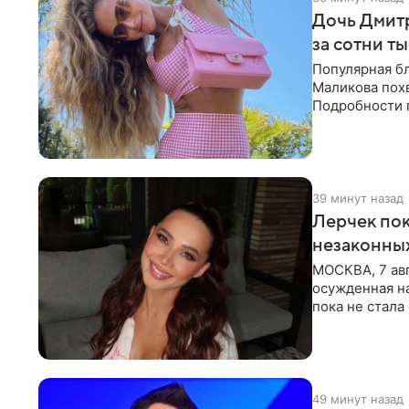
Дочь Дмит
за сотни т
Популярная б
Маликова похв
Подробности 
обратили вни
39 минут назад
Лерчек пок
незаконны
МОСКВА, 7 авг
осужденная на
пока не стал
инстанции. Ка
49 минут назад