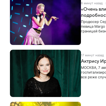
6 минут назад
«Очень вли
подробнос
Продюсер Серг
певица Margo 
границей биз
Киркорова в
17 минут назад
Актрису Ир
МОСКВА, 7 ав
госпитализир
все реже случ
“премьера”. В