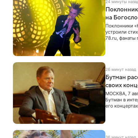
24 минуты наза
Поклонник
на Богосл
Поклонники «
устроили сти
78.ru, фанаты
сегодня могл
26 минут назад
Бутман рас
своих конц
МОСКВА, 7 ав
Бутман в инте
его концертах
протестующих
36 минут назад