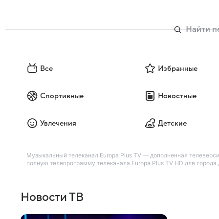
Все
Избранные
Спортивные
Новостные
Увлечения
Детские
Музыкальный телеканал Europa Plus TV — дополненная телеверси
полную телепрограмму телеканала Europa Plus TV HD для города Д
Новости ТВ