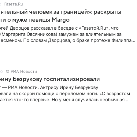
Газета.Ru
ятельный человек за границей»: раскрыты
ти о муже певицы Margo
ей Дворцов рассказал в беседе с «Газетой.Ru», что
(Маргарита Овсянникова) замужем за влиятельным за
несменом. По словам Дворцова, о браке протеже Филиппа
© РИА Новости
ину Безрукову госпитализировали
г — РИА Новости. Актрису Ирину Безрукову
овали на скорой помощи с переломом ноги. «С возрастом
ается что-то впервые. Но у меня случилась необычная
первые в