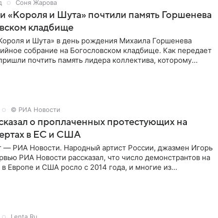
д
Соня Жарова
и «Короля и Шута» почтили память Горшенева
овском кладбище
Короля и Шута» в день рождения Михаила Горшенева
хийное собрание на Богословском кладбище. Как передает
 пришли почтить память лидера коллектива, которому
о бы
© РИА Новости
сказал о проплаченных протестующих на
ертах в ЕС и США
г — РИА Новости. Народный артист России, джазмен Игорь
рвью РИА Новости рассказал, что число демонстрантов на
 в Европе и США росло с 2014 года, и многие из
,
Lenta.Ru