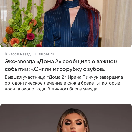
8 часов назад
super.ru
Экс-звезда «Дома 2» сообщила о важном
событии: «Сняли мясорубку с зубов»
Бывшая участница «Дома 2» Ирина Пинчук завершила
ортодонтическое лечение и сняла брекеты, которые
носила около года. В личном блоге звезда
опубликовала видео из кабинета стоматолога, где
показала процесс снятия