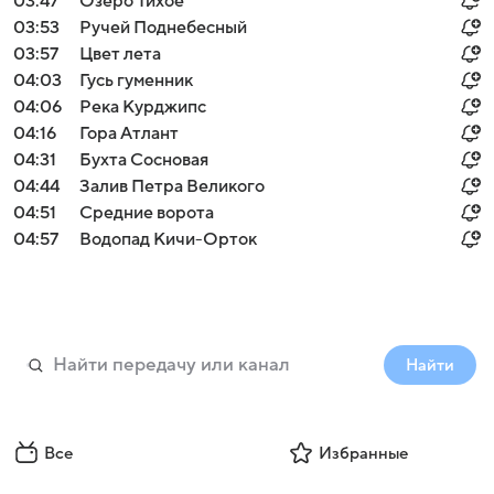
03:47
Озеро Тихое
03:53
Ручей Поднебесный
03:57
Цвет лета
04:03
Гусь гуменник
04:06
Река Курджипс
04:16
Гора Атлант
04:31
Бухта Сосновая
04:44
Залив Петра Великого
04:51
Средние ворота
04:57
Водопад Кичи-Орток
Найти
Все
Избранные