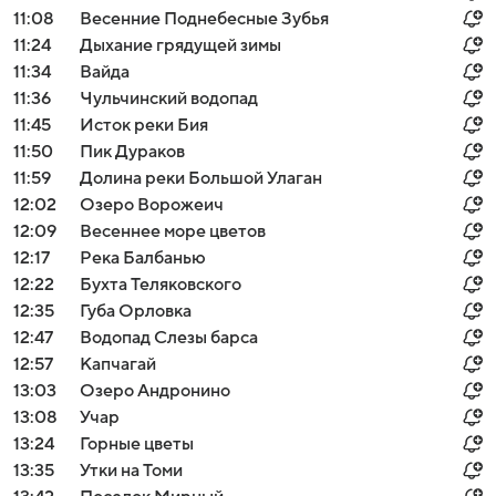
11:08
Весенние Поднебесные Зубья
11:24
Дыхание грядущей зимы
11:34
Вайда
11:36
Чульчинский водопад
11:45
Исток реки Бия
11:50
Пик Дураков
11:59
Долина реки Большой Улаган
12:02
Озеро Ворожеич
12:09
Весеннее море цветов
12:17
Река Балбанью
12:22
Бухта Теляковского
12:35
Губа Орловка
12:47
Водопад Слезы барса
12:57
Капчагай
13:03
Озеро Андронино
13:08
Учар
13:24
Горные цветы
13:35
Утки на Томи