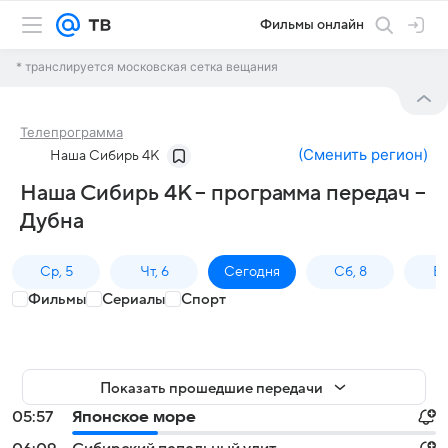
Фильмы онлайн
* транслируется московская сетка вещания
Телепрограмма
(
Сменить регион
)
Наша Сибирь 4К
Наша Сибирь 4К – программа передач –
Дубна
Ср, 5
Чт, 6
Сегодня
Сб, 8
Вс
Фильмы
Сериалы
Спорт
Показать прошедшие передачи
05:57
Японское море