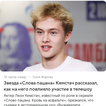
10 часов назад
Соня Жарова
Звезда «Слова пацана» Кемстач рассказал,
как на него повлияло участие в телешоу
Актер Леон Кемстач, известный по роли в сериале
«Слово пацана. Кровь на асфальте», признался, что
съемки в экстремальном шоу «Выживалити.