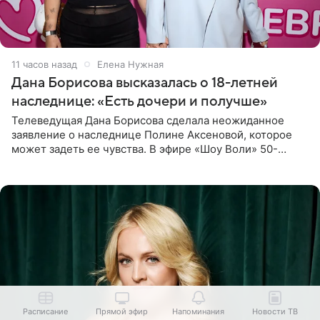
11 часов назад
Елена Нужная
Дана Борисова высказалась о 18-летней
наследнице: «Есть дочери и получше»
Телеведущая Дана Борисова сделала неожиданное
заявление о наследнице Полине Аксеновой, которое
может задеть ее чувства. В эфире «Шоу Воли» 50-
летняя знаменитость откровенно призналась, что не
считает свою дочь
Расписание
Прямой эфир
Напоминания
Новости ТВ