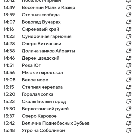
13:42
Поселок Мирный
13:49
Весенний Малый Казыр
13:59
Степная свобода
14:07
Водопад Вучарах
14:16
Сиреневый край
14:23
Сумеречная гармония
14:28
Озеро Витианави
14:38
Долина замков Айракты
14:46
Дерен шведский
14:51
Река Юг
14:56
Мыс четырех скал
15:08
Белое море
15:15
Cтепная черепаха
15:20
Горелая сопка
15:23
Скалы Белый город
15:30
Верхотомский ручей
15:37
Озеро Каровое
15:42
Величие Поднебесных Зубьев
15:48
Утро на Соболином