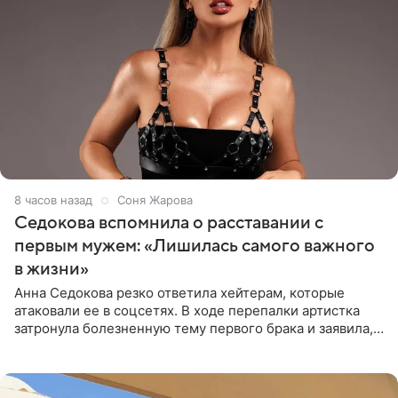
8 часов назад
Соня Жарова
Седокова вспомнила о расставании с
первым мужем: «Лишилась самого важного
в жизни»
Анна Седокова резко ответила хейтерам, которые
атаковали ее в соцсетях. В ходе перепалки артистка
затронула болезненную тему первого брака и заявила,
что чужие судьбы — не ее зона ответственности. От
Валентина