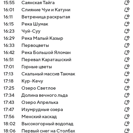
15:55
Саянская Тайга
16:01
Слияние Чуи и Катуни
16:11
Ветреница раскрытая
16:15
Река Шумак
16:23
Чуй-Суу
16:29
Река Малый Казыр
16:33
Первоцветы
16:42
Река Большой Яломан
16:51
Перевал Караташский
17:01
Горные цветы
17:13
Скальный массив Такмак
17:18
Кур-Кечу
17:25
Озеро Светлое
17:34
Долина вечного льда
17:43
Озеро Апрелька
17:47
Изумрудные озера
17:56
Менский каскад
18:02
Высокогорный водопад
18:06
Первый снег на Столбах