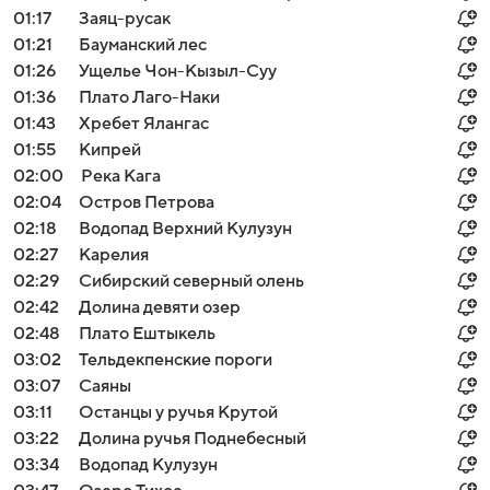
01:17
Заяц-русак
01:21
Бауманский лес
01:26
Ущелье Чон-Кызыл-Суу
01:36
Плато Лаго-Наки
01:43
Хребет Ялангас
01:55
Кипрей
02:00
Река Кага
02:04
Остров Петрова
02:18
Водопад Верхний Кулузун
02:27
Карелия
02:29
Сибирский северный олень
02:42
Долина девяти озер
02:48
Плато Ештыкель
03:02
Тельдекпенские пороги
03:07
Саяны
03:11
Останцы у ручья Крутой
03:22
Долина ручья Поднебесный
03:34
Водопад Кулузун