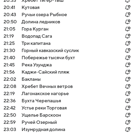
20:33
Хребет Тигер-Тыш
20:41
Кутовая
20:43
Ручьи озера Рыбное
20:50
Долина ледников
21:05
Гора Курган
21:19
Водопад Сага
21:25
Три капитана
21:30
Горный кавказский суслик
21:40
Побережье тысячи бухт
21:45
Река Узунджа
21:56
Каджи-Сайский пляж
22:02
Бакланы
22:08
Хребет Вечных ветров
22:19
Лагонакское нагорье
22:36
Бухта Черепашья
22:42
Устье реки Торговая
22:50
Ущелье Барскоон
22:59
Ручей Озерный
23:03
Изумрудная долина