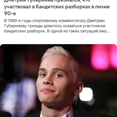
участвовал в бандитских разборках в лихие
90-е
В 1990-е годы спортивному комментатору Дмитрию
Губерниеву трижды довелось оказаться участником
бандитских разборок. В одной из таких ситуаций ему
выдали тяжелый предмет и приказали вступить в драку,
однако он