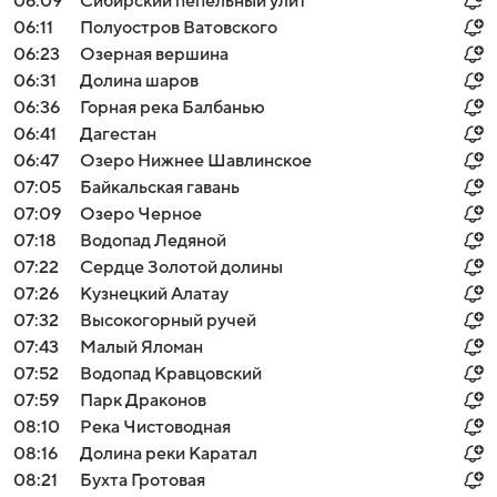
06:09
Сибирский пепельный улит
06:11
Полуостров Ватовского
06:23
Озерная вершина
06:31
Долина шаров
06:36
Горная река Балбанью
06:41
Дагестан
06:47
Озеро Нижнее Шавлинское
07:05
Байкальская гавань
07:09
Озеро Черное
07:18
Водопад Ледяной
07:22
Сердце Золотой долины
07:26
Кузнецкий Алатау
07:32
Высокогорный ручей
07:43
Малый Яломан
07:52
Водопад Кравцовский
07:59
Парк Драконов
08:10
Река Чистоводная
08:16
Долина реки Каратал
08:21
Бухта Гротовая