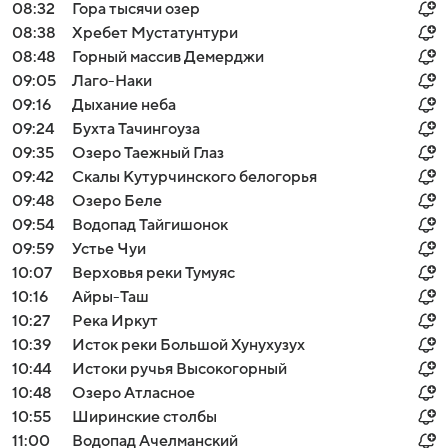
08:32
Гора тысячи озер
08:38
Хребет Мустатунтури
08:48
Горный массив Демерджи
09:05
Лаго-Наки
09:16
Дыхание неба
09:24
Бухта Тачингоуза
09:35
Озеро Таежный Глаз
09:42
Скалы Кутурчинского белогорья
09:48
Озеро Беле
09:54
Водопад Тайгишонок
09:59
Устье Чуи
10:07
Верховья реки Тумуяс
10:16
Айры-Таш
10:27
Река Иркут
10:39
Исток реки Большой Хунухузух
10:44
Истоки ручья Высокогорный
10:48
Озеро Атласное
10:55
Ширинские столбы
11:00
Водопад Ачелманский