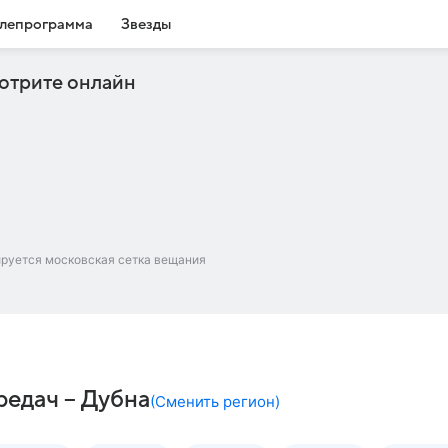
лепрограмма
Звезды
отрите онлайн
ируется московская сетка вещания
редач – Дубна
(
Сменить регион
)