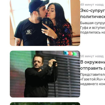
49 минут назад
Экс-супруг
политичес
Бывшая супруг
Гуфа и вступи
поделилась на
со съезда
56 минут назад
В окружени
отправить 
Представитель
«Газетой.Ru» 
недавнего кон
заказной