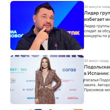
32 минуты наза
Лидер груп
избегает и
Лидер группы 
следит за обс
концерты по р
эмоций покло
39 минут назад
Подольская
в Испании:
Наталья Подо
закате. Авто
Пресняков-мл
купальнике с