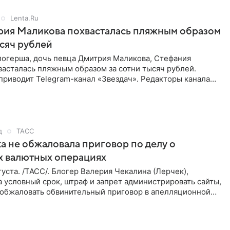
Lenta.Ru
рия Маликова похвасталась пляжным образом
ысяч рублей
логерша, дочь певца Дмитрия Маликова, Стефания
асталась пляжным образом за сотни тысяч рублей.
приводит Telegram-канал «Звездач». Редакторы канала
мание на
д
ТАСС
а не обжаловала приговор по делу о
х валютных операциях
уста. /ТАСС/. Блогер Валерия Чекалина (Лерчек),
 условный срок, штраф и запрет администрировать сайты,
а обжаловать обвинительный приговор в апелляционной
к