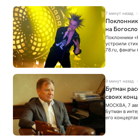
7 минут назад
Поклонник
на Богосл
Поклонники «
устроили сти
78.ru, фанаты
сегодня могл
9 минут назад
Бутман рас
своих конц
МОСКВА, 7 ав
Бутман в инте
его концертах
протестующих