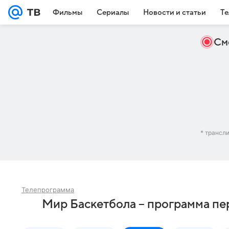
Фильмы
Сериалы
Новости и статьи
Те
См
* трансл
Телепрограмма
Мир Баскетбола – программа пе