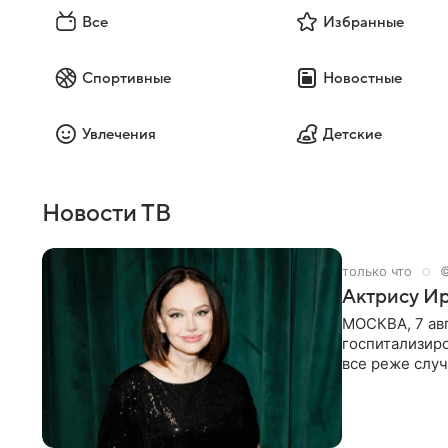
Все
Избранные
Спортивные
Новостные
Увлечения
Детские
Новости ТВ
только что
©
Актрису Ир
МОСКВА, 7 ав
госпитализир
все реже случ
“премьера”. В