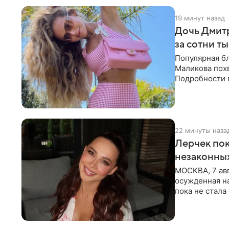
19 минут назад
Дочь Дмит
за сотни т
Популярная б
Маликова похв
Подробности 
обратили вни
22 минуты наза
Лерчек пок
незаконны
МОСКВА, 7 авг
осужденная на
пока не стал
инстанции. Ка