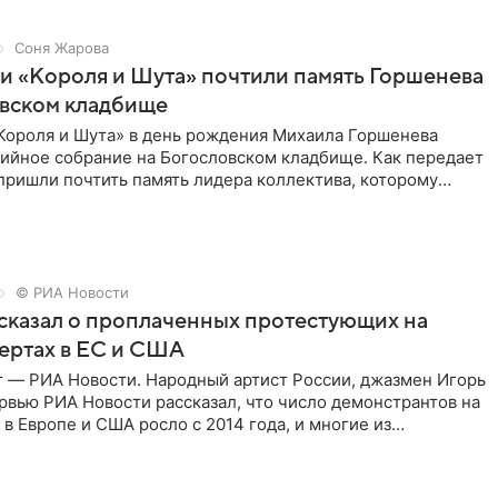
Соня Жарова
и «Короля и Шута» почтили память Горшенева
овском кладбище
Короля и Шута» в день рождения Михаила Горшенева
хийное собрание на Богословском кладбище. Как передает
 пришли почтить память лидера коллектива, которому
о бы
© РИА Новости
сказал о проплаченных протестующих на
ертах в ЕС и США
г — РИА Новости. Народный артист России, джазмен Игорь
рвью РИА Новости рассказал, что число демонстрантов на
 в Европе и США росло с 2014 года, и многие из
,