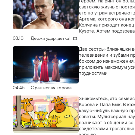
героем. На ринг он боль
светскую жизнь с посто
его по утрам встречают 
Артема, которого она к
Колчина приходит конец,
Куэрте. Артем подозрева
03:10
Держи удар, детка!
Две сестры-близняшки в
телевидении и зубами пр
боксом до изнеможения.
приложить максимум усил
трудностями
04:45
Оранжевая корова
Знакомьтесь, это семейс
Корова и Папа Бык. В ка
какую-нибудь важную пр
советы. Мультсериал нау
возникают в общении со
свидетелями трогательн
хорошо