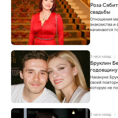
Роза Сябит
свадьбы
Отношения ме
знакомства и 
начинаются то
многого,
3 часа назад
Бруклин Бе
годовщину
Накануне Бру
своей повтор
которую не по
считает это
3 часа назад