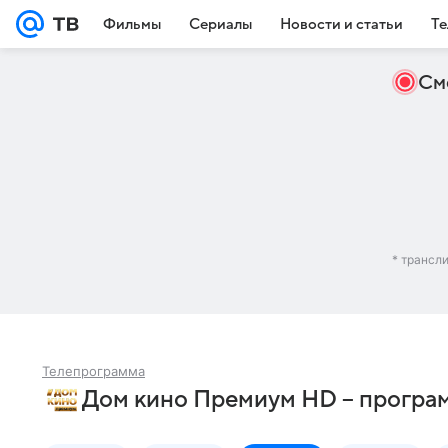
Фильмы
Сериалы
Новости и статьи
Те
См
* трансл
Телепрограмма
Дом кино Премиум HD – програм