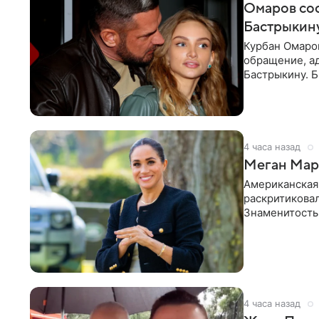
Омаров соо
Бастрыкину
Курбан Омаро
обращение, а
Бастрыкину. 
в личном блог
4 часа назад
Меган Марк
Американская
раскритикова
Знаменитость
Сассекской, п
4 часа назад