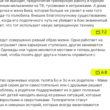
ше не выходит, предпочитая тренерскую работу и бурную
янным мельканием на ТВ, тусовками и интрижками. А дома
дочка и жена Вика, которая больше не узнает в нем того
огда-то полюбила. Внешне благополучному существованию
 когда его подопечного чуть не убивает в бою знаменитый
ет, что тот использует некую запрещенную технику
7.2
едут совершенно разный образ жизни. Одна работает на
огрызает свои карьерные ступеньки, другая занимается
 Однажды они чудом меняются местами и теперь должны
ий, чтобы понять друг друга и помочь справиться с
6.8
тво оранжевых коров: телята Бо и Зо и их родители - Мама
ждой серии дети самостоятельно или с друзьями решают
облему, а родители поддерживают их и дают полезные
чит детей находить выход из разных ситуаций, которые
 взрослыми и сверстниками. Телезрители станут
ых и смешных историй, которые всегда заканчиваются