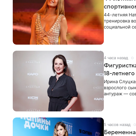
спортивно
44-летняя Нат
тренировка во
социальной се
красном
4 часа назад
Фигуристка
18-летнего
Ирина Слуцкая
взрослого сын
антураж — со
фигуристка
5 часов назад
Беременная