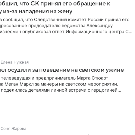
бщил, что СК принял его обращение к
 из-за нападения на жену
в сообщил, что Следственный комитет России принял его
дресованное председателю ведомства Александру
Бизнесмен опубликовал ответ Информационного центра СК
е. В
Елена Нужная
л осудили за поведение на светском ужине
 телеведущая и предприниматель Марта Стюарт
ла Меган Маркл за манеры на светском мероприятии.
 поделилась деталями личной встречи с герцогиней
ишет PageSix. По
Соня Жарова