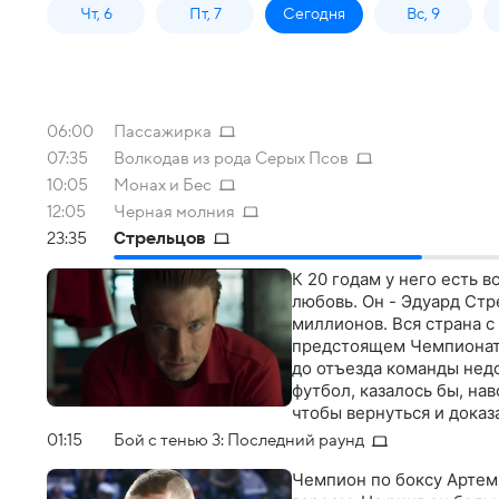
Чт, 6
Пт, 7
Сегодня
Вс, 9
06:00
Пассажирка
07:35
Волкодав из рода Серых Псов
10:05
Монах и Бес
12:05
Черная молния
23:35
Стрельцов
К 20 годам у него есть в
любовь. Он - Эдуард Стр
миллионов. Вся страна 
предстоящем Чемпионате
до отъезда команды нед
футбол, казалось бы, на
чтобы вернуться и доказ
заслуживший настоящую
01:15
Бой с тенью 3: Последний раунд
Чемпион по боксу Артем