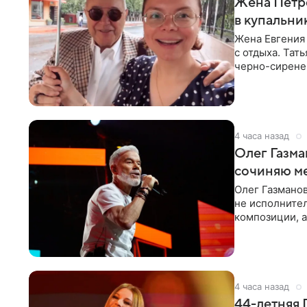
Жена Петр
в купальни
Жена Евгения
с отдыха. Тат
черно-сиренев
«Татьяна,
4 часа назад
Олег Газма
сочиняю м
Олег Газманов
не исполнител
композиции, а
музыканта,
4 часа назад
44-летняя 