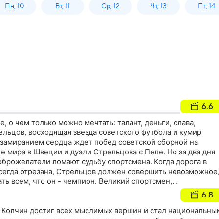
Пн, 10
Вт, 11
Ср, 12
Чт, 13
Пт, 14
6.6
се, о чем только можно мечтать: талант, деньги, слава,
ельцов, восходящая звезда советского футбола и кумир
с замиранием сердца ждет побед советской сборной на
 мира в Швеции и дуэли Стрельцова с Пеле. Но за два дня
оброжелатели ломают судьбу спортсмена. Когда дорога в
всегда отрезана, Стрельцов должен совершить невозможное
ать всем, что он - чемпион. Великий спортсмен,
 народную любовь
6.8
 Колчин достиг всех мыслимых вершин и стал национальны