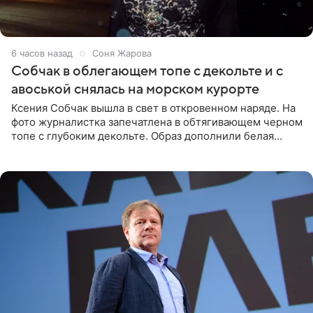
6 часов назад
Соня Жарова
Собчак в облегающем топе с декольте и с
авоськой снялась на морском курорте
Ксения Собчак вышла в свет в откровенном наряде. На
фото журналистка запечатлена в обтягивающем черном
топе с глубоким декольте. Образ дополнили белая
юбка-миди, вьетнамки на платформе и соломенная
шляпа.