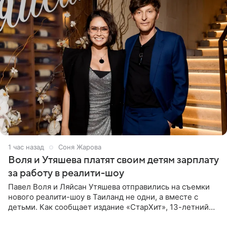
1 час назад
Соня Жарова
Воля и Утяшева платят своим детям зарплату
за работу в реалити-шоу
Павел Воля и Ляйсан Утяшева отправились на съемки
нового реалити-шоу в Таиланд не одни, а вместе с
детьми. Как сообщает издание «СтарХит», 13-летний
Роберт и 11-летняя София не просто сопровождают