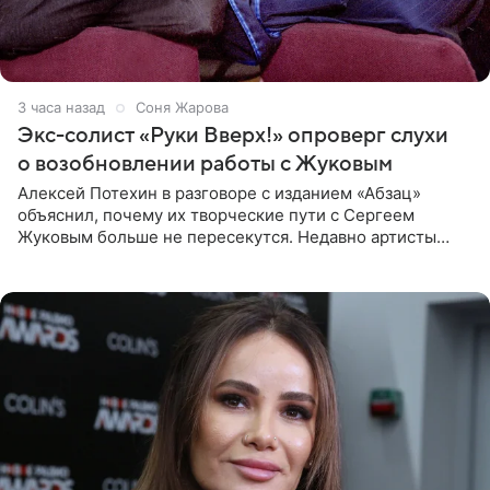
3 часа назад
Соня Жарова
Экс-солист «Руки Вверх!» опроверг слухи
о возобновлении работы с Жуковым
Алексей Потехин в разговоре с изданием «Абзац»
объяснил, почему их творческие пути с Сергеем
Жуковым больше не пересекутся. Недавно артисты
воссоединились на большом концерте «30 нам уже!»,
который прошел в