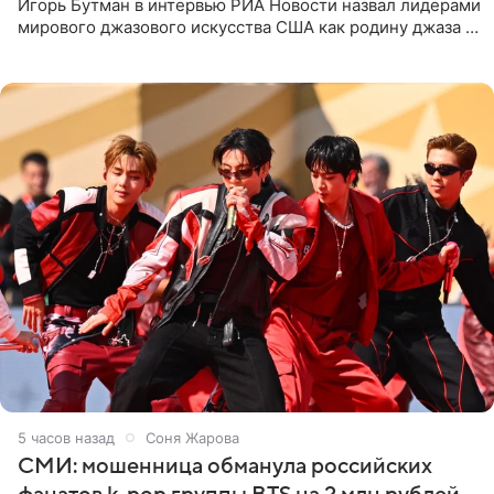
Игорь Бутман в интервью РИА Новости назвал лидерами
мирового джазового искусства США как родину джаза и
Россию, оценив отечественный джаз как один из самых
5 часов назад
Соня Жарова
СМИ: мошенница обманула российских