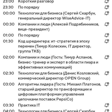
23:00
Короткий разговор
23:30
По порядку
00:00
Технологии для бизнеса (Сергей Скарбун,
генеральный директор WiseAdvice-IT)
00:30
Компании и люди (Алексей Подрябинников,
вице-президент)
01:00
По порядку
01:30
Код шредингера: ит-стратегия в эпоху
перемен (Тимур Колескин, IT директор,
группа ТКБ)
02:00
Компании и люди (Гость: Тимур Асланов,
бизнес-тренер и эксперт в области пиара и
эффективных коммуникаций)
02:30
Технологии для бизнеса (Денис Козловский,
коммерческий директор OPEN Group)
03:00
Алгоритмы лидера (Гость: Михаил Платонов,
старший директор по трансформации и
цифровым платформам управления
цепочками поставок PepsiCo)
03:30
Практика IT
04:00
Технологии для бизнеса (Сергей Скарбун,