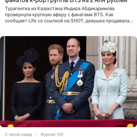
фанатов k-pop группы BTS на 2 млн рублей
Турагентка из Казахстана Индира Абдикаримова
провернула крупную аферу с фанатами BTS. Как
сообщает Life со ссылкой на SHOT, девушка продавала
поддельные туры на концерт группы в Пусане. По
данным издания,
5 часов назад
Журнал OK!