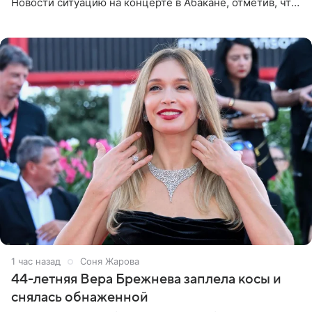
Новости ситуацию на концерте в Абакане, отметив, что
во время исполнения песни «Братья-славяне» он
обменивался
1 час назад
Соня Жарова
44-летняя Вера Брежнева заплела косы и
снялась обнаженной