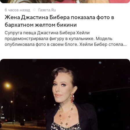
6 часов назад
Газета.Ru
Жена Джастина Бибера показала фото в
бархатном желтом бикини
Супруга певца Джастина Бибера Хейли
продемонстрирвала фигуру в купальнике. Модель
опубликовала фото в своем блоге. Хейли Бибер стояла
перед зеркалом в желтом крошечном бархатном
бикини, которое дополнила