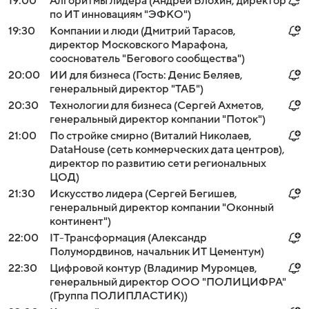
19:00
Алгоритмы лидера (Андрей Блохин, директор
по ИТ инновациям "ЭФКО")
19:30
Компании и люди (Дмитрий Тарасов,
директор Московского Марафона,
сооснователь "Бегового сообщества")
20:00
ИИ для бизнеса (Гость: Денис Беляев,
генеральный директор "ТАБ")
20:30
Технологии для бизнеса (Сергей Ахметов,
генеральный директор компании "Поток")
21:00
По стройке смирно (Виталий Николаев,
DataHouse (сеть коммерческих дата центров),
директор по развитию сети региональных
ЦОД)
21:30
Искусство лидера (Сергей Бегишев,
генеральный директор компании "Оконный
континент")
22:00
IT-Трансформация (Александр
Полумордвинов, начальник ИТ Цементум)
22:30
Цифровой контур (Владимир Муромцев,
генеральный директор ООО "ПОЛИЦИФРА"
(Группа ПОЛИПЛАСТИК))