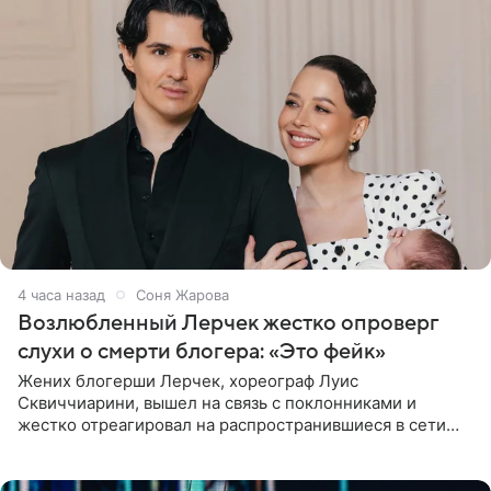
4 часа назад
Соня Жарова
Возлюбленный Лерчек жестко опроверг
слухи о смерти блогера: «Это фейк»
Жених блогерши Лерчек, хореограф Луис
Сквиччиарини, вышел на связь с поклонниками и
жестко отреагировал на распространившиеся в сети
слухи о смерти Валерии Чекалиной. «Это фейк! Я в
шоке, что такие люди