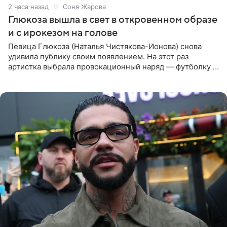
2 часа назад
Соня Жарова
Глюкоза вышла в свет в откровенном образе
и с ирокезом на голове
Певица Глюкоза (Наталья Чистякова-Ионова) снова
удивила публику своим появлением. На этот раз
артистка выбрала провокационный наряд — футболку с
принтом, имитирующим полуобнаженную грудь. Свой
образ Глюкоза