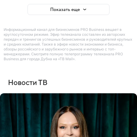
Показать еще
Информационный канал для бизнесменов PRO Business вещает в
круглосуточном режиме. Эфир телеканала составлен из авторских
передач и тренингов успешных бизнесменов и руководителей крупных
и средних компаний. Также в эфире новости экономики и бизнеса,
обзоры российского и зарубежного рынков и интервью с топ-
менеджерами. Смотрите полную телепрограмму телеканала PRO
Business для города Дубна на «ТВ Mail».
Новости ТВ