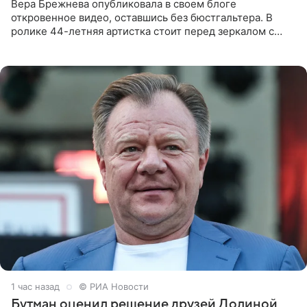
Вера Брежнева опубликовала в своем блоге
откровенное видео, оставшись без бюстгальтера. В
ролике 44-летняя артистка стоит перед зеркалом с
обнаженной грудью. Волосы певица собрала в косы и
надела головной убор.
1 час назад
© РИА Новости
Бутман оценил решение друзей Долиной