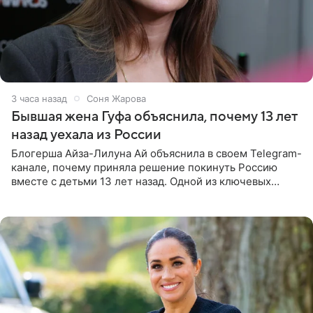
3 часа назад
Соня Жарова
Бывшая жена Гуфа объяснила, почему 13 лет
назад уехала из России
Блогерша Айза-Лилуна Ай объяснила в своем Telegram-
канале, почему приняла решение покинуть Россию
вместе с детьми 13 лет назад. Одной из ключевых
причин переезда на Бали стало желание оградить
старшего сына от