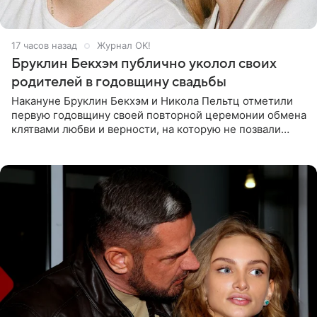
17 часов назад
Журнал OK!
Бруклин Бекхэм публично уколол своих
родителей в годовщину свадьбы
Накануне Бруклин Бекхэм и Никола Пельтц отметили
первую годовщину своей повторной церемонии обмена
клятвами любви и верности, на которую не позвали
никого из клана Бекхэм. По словам инсайдеров, пара
считает это