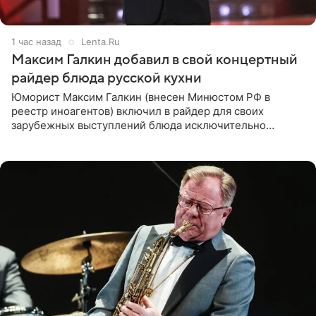
1 час назад
Lenta.Ru
Максим Галкин добавил в свой концертный
райдер блюда русской кухни
Юморист Максим Галкин (внесен Минюстом РФ в
реестр иноагентов) включил в райдер для своих
зарубежных выступлений блюда исключительно
русской кухни. Об этом сообщает РИА Новости.
Согласно документу, в гримерную