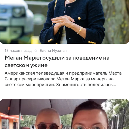
18 часов назад
Елена Нужная
Меган Маркл осудили за поведение на
светском ужине
Американская телеведущая и предприниматель Марта
Стюарт раскритиковала Меган Маркл за манеры на
светском мероприятии. Знаменитость поделилась
деталями личной встречи с герцогиней Сассекской,
пишет PageSix. По