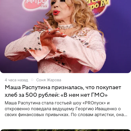
4 часа назад
Соня Жарова
Маша Распутина призналась, что покупает
хлеб за 500 рублей: «В нем нет ГМО»
Маша Распутина стала гостьей шоу «PROпуск» и
откровенно поведала ведущему Георгию Иващенко о
своих финансовых привычках. По словам артистки, она
давно перестала следить за тратами и может позволить
себе жить,