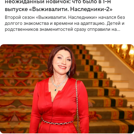
неожиданный новичок: что было в 1-м
выпуске «Выживалити. Наследники-2»
Второй сезон «Выживалити. Наследники» начался без
долгого знакомства и времени на адаптацию. Детей и
родственников знаменитостей сразу отправили на
тяжелое испытание, а уже через несколько дней в
лагере