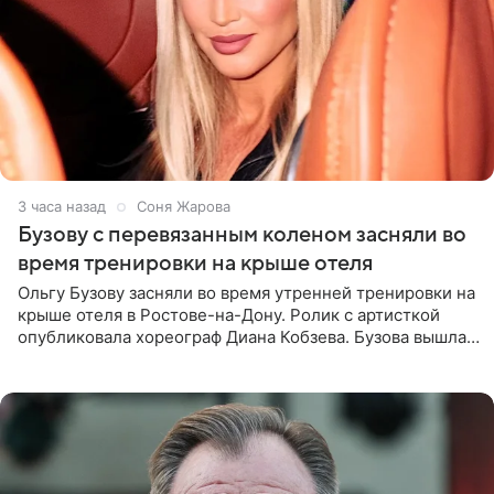
3 часа назад
Соня Жарова
Бузову с перевязанным коленом засняли во
время тренировки на крыше отеля
Ольгу Бузову засняли во время утренней тренировки на
крыше отеля в Ростове-на-Дону. Ролик с артисткой
опубликовала хореограф Диана Кобзева. Бузова вышла
на занятие спортом в 32-градусную жару ранним утром,