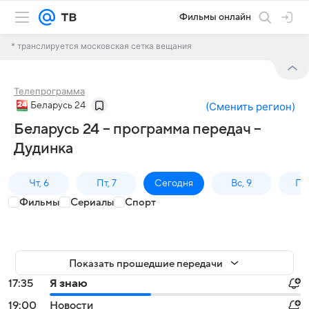
Фильмы онлайн
* транслируется московская сетка вещания
Телепрограмма
Беларусь 24
(
Сменить регион
)
Беларусь 24 – программа передач –
Дудинка
Чт, 6
Пт, 7
Сегодня
Вс, 9
Пн,
Фильмы
Сериалы
Спорт
Показать прошедшие передачи
17:35
Я знаю
19:00
Новости