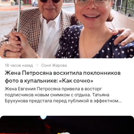
18 часов назад
Соня Жарова
Жена Петросяна восхитила поклонников
фото в купальнике: «Как сочно»
Жена Евгения Петросяна привела в восторг
подписчиков новым снимком с отдыха. Татьяна
Брухунова предстала перед публикой в эффектном
черно-сиреневом монокини, позируя прямо в бассейне.
«Ох, как сочно», «Татьяна,