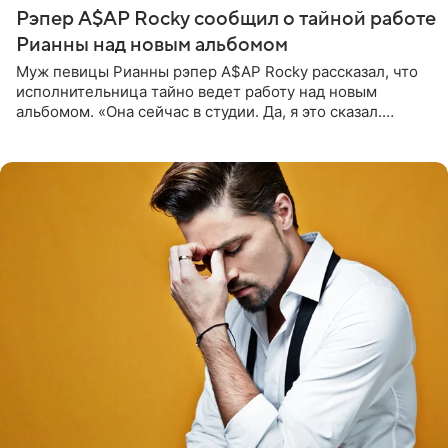
Рэпер A$AP Rocky сообщил о тайной работе
Рианны над новым альбомом
Муж певицы Рианны рэпер A$AP Rocky рассказал, что
исполнительница тайно ведет работу над новым
альбомом. «Она сейчас в студии. Да, я это сказал.
Прости, детка», — признался рэпер 5 августа в шоу The
Jason Lee