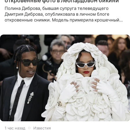
откровенные фото в леопардовом бикини
Полина Диброва, бывшая супруга телеведущего
Дмитрия Диброва, опубликовала в личном блоге
откровенные снимки. Модель примерила крошечный
бикини с леопардовым принтом и устроила фотосессию
в гардеробной. В
1 час назад
Известия