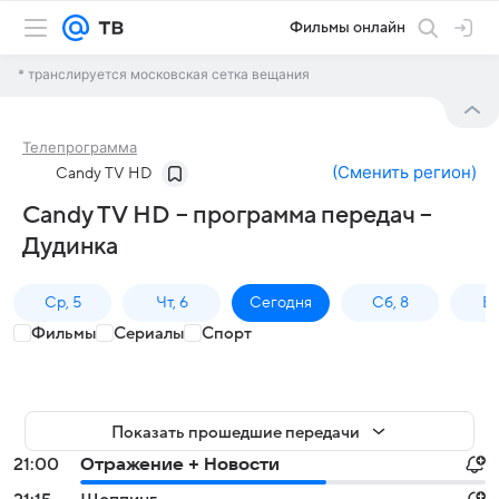
Фильмы онлайн
* транслируется московская сетка вещания
Телепрограмма
(
Сменить регион
)
Candy TV HD
Candy TV HD – программа передач –
Дудинка
Ср, 5
Чт, 6
Сегодня
Сб, 8
Вс
Фильмы
Сериалы
Спорт
Показать прошедшие передачи
21:00
Отражение + Новости