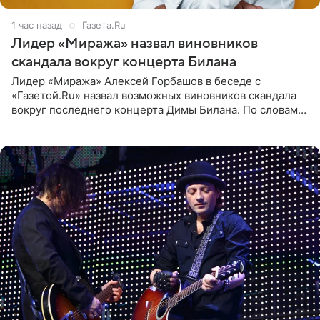
1 час назад
Газета.Ru
Лидер «Миража» назвал виновников
скандала вокруг концерта Билана
Лидер «Миража» Алексей Горбашов в беседе с
«Газетой.Ru» назвал возможных виновников скандала
вокруг последнего концерта Димы Билана. По словам
Горбашова, продумать нюансы сцены, не устроившей
зрителей, должны