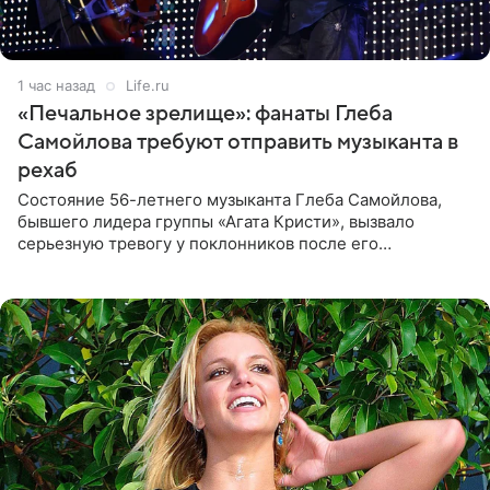
1 час назад
Life.ru
«Печальное зрелище»: фанаты Глеба
Самойлова требуют отправить музыканта в
рехаб
Состояние 56-летнего музыканта Глеба Самойлова,
бывшего лидера группы «Агата Кристи», вызвало
серьезную тревогу у поклонников после его
выступления в Москве. Пользователи соцсетей назвали
происходящее на сцене