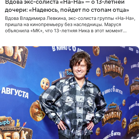
Вдова экс-солиста «На-На» — о 13-летней
дочери: «Надеюсь, пойдет по стопам отца»
Вдова Владимира Левкина, экс-солиста группы «На-На»,
пришла на кинопремьеру без наследницы. Маруся
объяснила «МК», что 13-летняя Ника в этот момент
возвращалась домой с международного вокального
конкурса, где