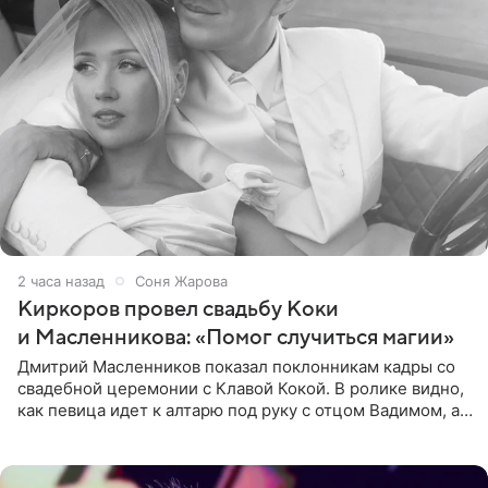
2 часа назад
Соня Жарова
Киркоров провел свадьбу Коки
и Масленникова: «Помог случиться магии»
Дмитрий Масленников показал поклонникам кадры со
свадебной церемонии с Клавой Кокой. В ролике видно,
как певица идет к алтарю под руку с отцом Вадимом, а у
алтаря ее ждут жених и Филипп Киркоров. Именно