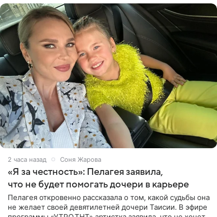
2 часа назад
Соня Жарова
«Я за честность»: Пелагея заявила,
что не будет помогать дочери в карьере
Пелагея откровенно рассказала о том, какой судьбы она
не желает своей девятилетней дочери Таисии. В эфире
программы «УТРО.ТНТ» артистка заявила, что не хочет