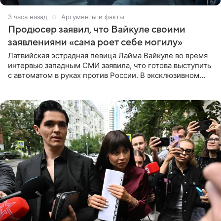
3 часа назад
Аргументы и факты
Продюсер заявил, что Вайкуле своими
заявлениями «сама роет себе могилу»
Латвийская эстрадная певица Лайма Вайкуле во время
интервью западным СМИ заявила, что готова выступить
с автоматом в руках против России. В эксклюзивном
комментарии aif.ru продюсер Сергей Дворцов отметил,
что