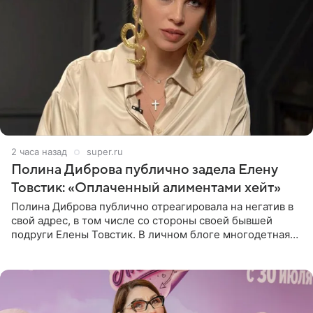
2 часа назад
super.ru
Полина Диброва публично задела Елену
Товстик: «Оплаченный алиментами хейт»
Полина Диброва публично отреагировала на негатив в
свой адрес, в том числе со стороны своей бывшей
подруги Елены Товстик. В личном блоге многодетная
мама дала понять, что считает экс‑супругу Романа
Товстика