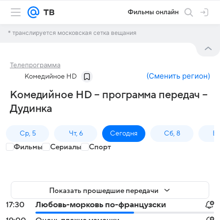
Фильмы онлайн
* транслируется московская сетка вещания
Телепрограмма
(
Сменить регион
)
Комедийное HD
Комедийное HD – программа передач –
Дудинка
Ср, 5
Чт, 6
Сегодня
Сб, 8
Вс
Фильмы
Сериалы
Спорт
Показать прошедшие передачи
17:30
Любовь-морковь по-французски