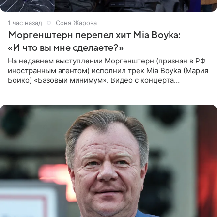
1 час назад
Соня Жарова
Моргенштерн перепел хит Mia Boyka:
«И что вы мне сделаете?»
На недавнем выступлении Моргенштерн (признан в РФ
иностранным агентом) исполнил трек Mia Boyka (Мария
Бойко) «Базовый минимум». Видео с концерта
опубликовала Алена Жигалова в своем Telegram-
канале. «Доброе утро