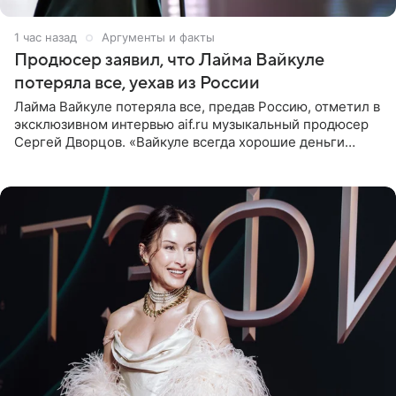
1 час назад
Аргументы и факты
Продюсер заявил, что Лайма Вайкуле
потеряла все, уехав из России
Лайма Вайкуле потеряла все, предав Россию, отметил в
эксклюзивном интервью aif.ru музыкальный продюсер
Сергей Дворцов. «Вайкуле всегда хорошие деньги
получала в России, заработки сопоставимы с Пугачевой,
10−20