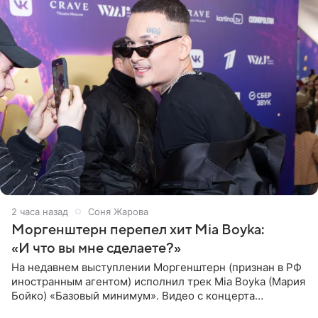
2 часа назад
Соня Жарова
Моргенштерн перепел хит Mia Boyka:
«И что вы мне сделаете?»
На недавнем выступлении Моргенштерн (признан в РФ
иностранным агентом) исполнил трек Mia Boyka (Мария
Бойко) «Базовый минимум». Видео с концерта
опубликовала Алена Жигалова в своем Telegram-