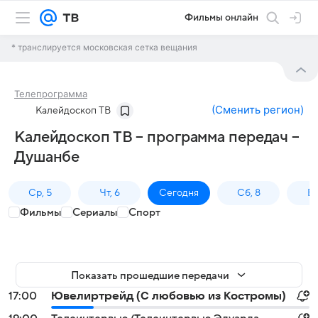
Фильмы онлайн
* транслируется московская сетка вещания
Телепрограмма
(
Сменить регион
)
Калейдоскоп ТВ
Калейдоскоп ТВ – программа передач –
Душанбе
Ср, 5
Чт, 6
Сегодня
Сб, 8
Вс
Фильмы
Сериалы
Спорт
Показать прошедшие передачи
17:00
Ювелиртрейд (С любовью из Костромы)