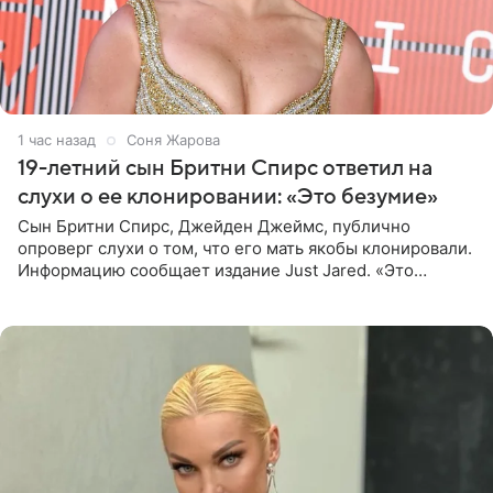
1 час назад
Соня Жарова
19-летний сын Бритни Спирс ответил на
слухи о ее клонировании: «Это безумие»
Сын Бритни Спирс, Джейден Джеймс, публично
опроверг слухи о том, что его мать якобы клонировали.
Информацию сообщает издание Just Jared. «Это
заставляет меня понять, что многое в СМИ
преувеличено и фальшиво.