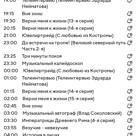
19:00
Телеинтервью (Телеинтервью Эдуарда
Нейматова)
19:15
Вне зоны
19:30
Верни меня к жизни (13-я серия)
20:15
Верни меня к жизни (14-я серия)
21:00
Ювелиртрейд (С любовью из Костромы)
23:00
До встречи на тропе! (Великий северный путь
Часть 2-я)
23:25
Три минуты покоя
23:30
Музыкальный калейдоскоп
00:00
Ювелиртрейд (С любовью из Костромы)
01:00
Телеинтервью (Телеинтервью Эдуарда
Нейматова)
01:15
Верни меня к жизни (14-я серия)
02:00
Верни меня к жизни (15-я серия)
02:45
Вне зоны
03:00
Музыкальный автограф (Влад Соколовский)
03:30
Императрицы Древнего Рима (4-я серия)
03:55
Везучие - невезучие
04:00
История в лицах