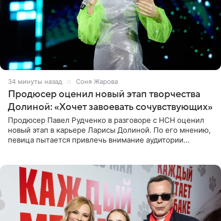
34 минуты назад
Соня Жарова
Продюсер оценил новый этап творчества
Долиной: «Хочет завоевать сочувствующих»
Продюсер Павел Рудченко в разговоре с НСН оценил
новый этап в карьере Ларисы Долиной. По его мнению,
певица пытается привлечь внимание аудитории
«сочувствующих», идя по пути, который ранее уже
протоптали Ольга