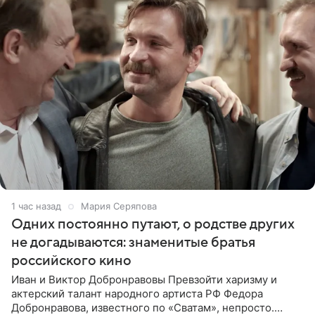
1 час назад
Мария Серяпова
Одних постоянно путают, о родстве других
не догадываются: знаменитые братья
российского кино
Иван и Виктор Добронравовы Превзойти харизму и
актерский талант народного артиста РФ Федора
Добронравова, известного по «Сватам», непросто.