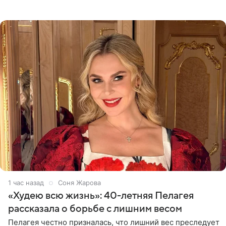
Однако его сыновья достойно продолжают знаменитую
фамилию в
1 час назад
Соня Жарова
«Худею всю жизнь»: 40-летняя Пелагея
рассказала о борьбе с лишним весом
Пелагея честно призналась, что лишний вес преследует