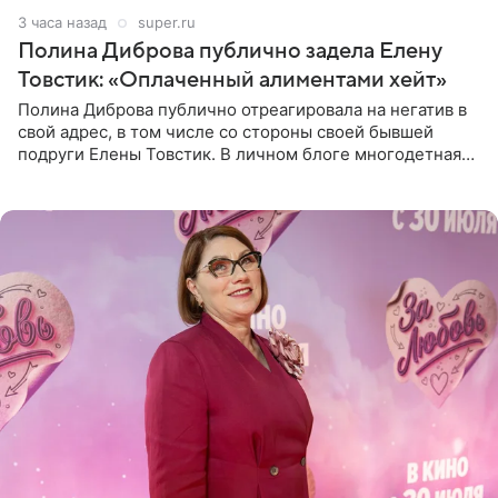
3 часа назад
super.ru
Полина Диброва публично задела Елену
Товстик: «Оплаченный алиментами хейт»
Полина Диброва публично отреагировала на негатив в
свой адрес, в том числе со стороны своей бывшей
подруги Елены Товстик. В личном блоге многодетная
мама дала понять, что считает экс‑супругу Романа
Товстика