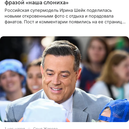
фразой «наша слониха»
Российская супермодель Ирина Шейк поделилась
новыми откровенными фото с отдыха и порадовала
фанатов. Пост и комментарии появились на ее странице
в Instagram (принадлежит компании Meta, признанной
экстремистской
1 час назад
Соня Жарова