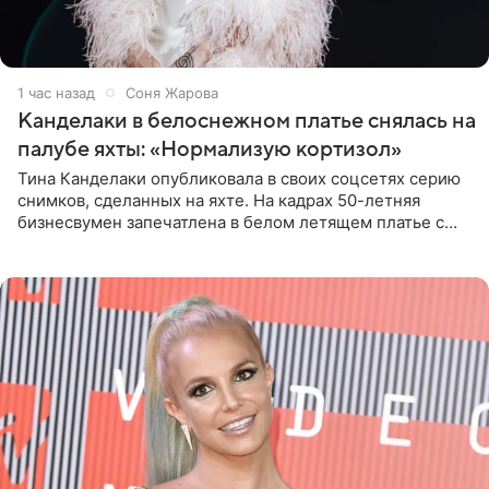
1 час назад
Соня Жарова
Канделаки в белоснежном платье снялась на
палубе яхты: «Нормализую кортизол»
Тина Канделаки опубликовала в своих соцсетях серию
снимков, сделанных на яхте. На кадрах 50-летняя
бизнесвумен запечатлена в белом летящем платье с
глубокими разрезами на талии. Свой образ Канделаки
дополнила