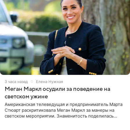
3 часа назад
Елена Нужная
Меган Маркл осудили за поведение на
светском ужине
Американская телеведущая и предприниматель Марта
Стюарт раскритиковала Меган Маркл за манеры на
светском мероприятии. Знаменитость поделилась
деталями личной встречи с герцогиней Сассекской,
пишет PageSix. По