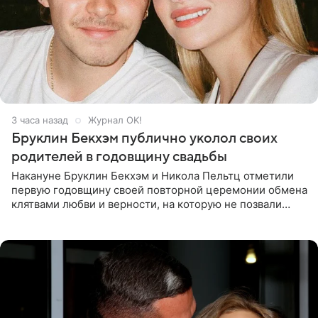
3 часа назад
Журнал OK!
Бруклин Бекхэм публично уколол своих
родителей в годовщину свадьбы
Накануне Бруклин Бекхэм и Никола Пельтц отметили
первую годовщину своей повторной церемонии обмена
клятвами любви и верности, на которую не позвали
никого из клана Бекхэм. По словам инсайдеров, пара
считает это