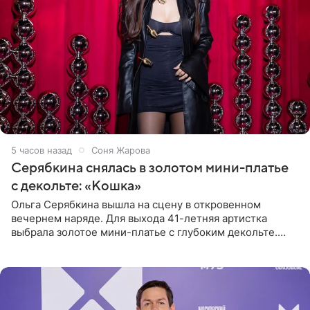
5 часов назад
Соня Жарова
Серябкина снялась в золотом мини-платье
с декольте: «Кошка»
Ольга Серябкина вышла на сцену в откровенном
вечернем наряде. Для выхода 41-летняя артистка
выбрала золотое мини-платье с глубоким декольте.
Дополнением к образу стали бежевые мюли. Стилисты
выпрямили волосы