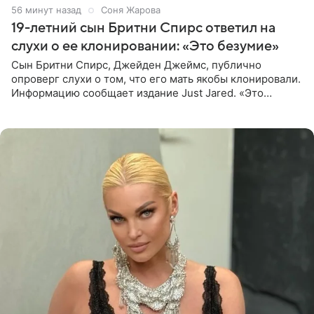
57 минут назад
Соня Жарова
19-летний сын Бритни Спирс ответил на
слухи о ее клонировании: «Это безумие»
Сын Бритни Спирс, Джейден Джеймс, публично
опроверг слухи о том, что его мать якобы клонировали.
Информацию сообщает издание Just Jared. «Это
заставляет меня понять, что многое в СМИ
преувеличено и фальшиво.