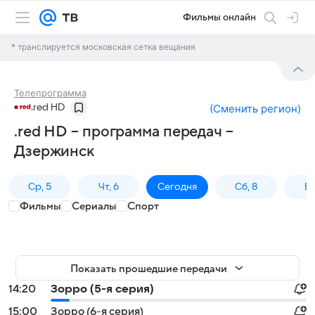
Фильмы онлайн
* транслируется московская сетка вещания
Телепрограмма
.red HD
(
Сменить регион
)
.red HD – программа передач –
Дзержинск
Ср, 5
Чт, 6
Сегодня
Сб, 8
Вс
Фильмы
Сериалы
Спорт
Показать прошедшие передачи
14:20
Зорро (5-я серия)
15:00
Зорро (6-я серия)