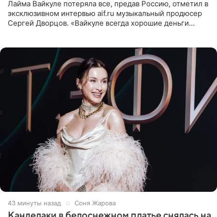
Лайма Вайкуле потеряла все, предав Россию, отметил в
эксклюзивном интервью aif.ru музыкальный продюсер
Сергей Дворцов. «Вайкуле всегда хорошие деньги
получала в России, заработки сопоставимы с Пугачевой,
10−20
44 минуты назад
Соня Жарова
Канделаки в белоснежном платье снялась на