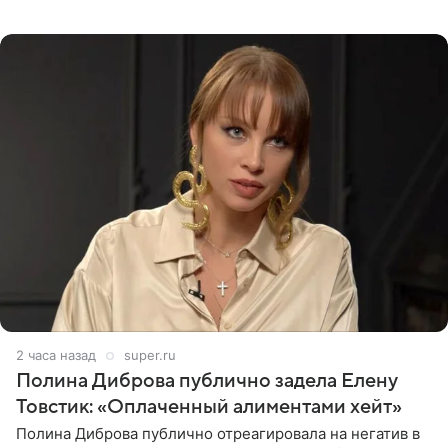
запустили процесс поиска смыслов, возможностей и
глубин. В
2 часа назад
super.ru
Полина Диброва публично задела Елену
Товстик: «Оплаченный алиментами хейт»
Полина Диброва публично отреагировала на негатив в