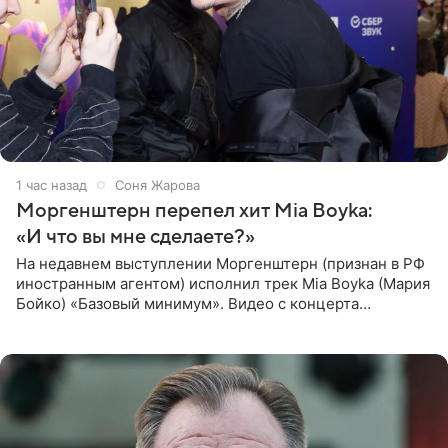
1 час назад
Соня Жарова
Моргенштерн перепел хит Mia Boyka:
«И что вы мне сделаете?»
На недавнем выступлении Моргенштерн (признан в РФ
иностранным агентом) исполнил трек Mia Boyka (Мария
Бойко) «Базовый минимум». Видео с концерта
опубликовала Алена Жигалова в своем Telegram-
канале. «Доброе утро