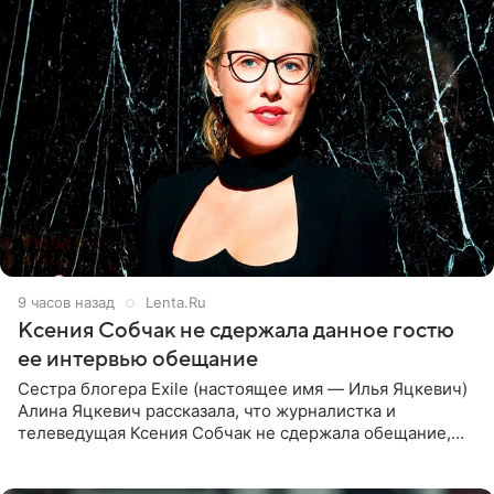
9 часов назад
Lenta.Ru
Ксения Собчак не сдержала данное гостю
ее интервью обещание
Сестра блогера Exile (настоящее имя — Илья Яцкевич)
Алина Яцкевич рассказала, что журналистка и
телеведущая Ксения Собчак не сдержала обещание,
которое дала ему во время интервью с ним. Об этом она
заявила в