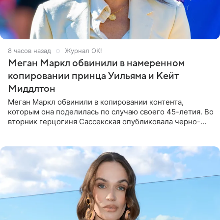
8 часов назад
Журнал OK!
Меган Маркл обвинили в намеренном
копировании принца Уильяма и Кейт
Миддлтон
Меган Маркл обвинили в копировании контента,
которым она поделилась по случаю своего 45-летия. Во
вторник герцогиня Сассекская опубликовала черно-
белую фотографию, на которой она прыгает в бассейн с
воздушными