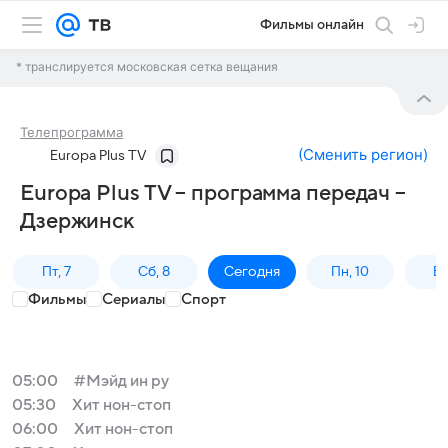
Фильмы онлайн
* транслируется московская сетка вещания
Телепрограмма
(
Сменить регион
)
Europa Plus TV
Europa Plus TV – программа передач –
Дзержинск
Пт, 7
Сб, 8
Сегодня
Пн, 10
Вт,
Фильмы
Сериалы
Спорт
05:00
#Мэйд ин ру
05:30
Хит нон-стоп
06:00
Хит нон-стоп