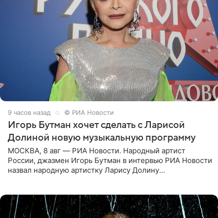
9 часов назад
© РИА Новости
Игорь Бутман хочет сделать с Ларисой
Долиной новую музыкальную программу
МОСКВА, 8 авг — РИА Новости. Народный артист
России, джазмен Игорь Бутман в интервью РИА Новости
назвал народную артистку Ларису Долину
великолепной певицей и рассказал о желании сделать с
ней новую совместную