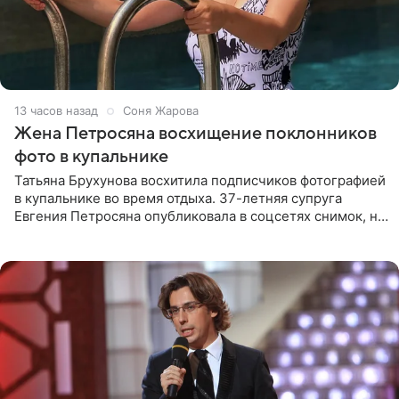
13 часов назад
Соня Жарова
Жена Петросяна восхищение поклонников
фото в купальнике
Татьяна Брухунова восхитила подписчиков фотографией
в купальнике во время отдыха. 37-летняя супруга
Евгения Петросяна опубликовала в соцсетях снимок, на
котором позирует у бассейна в белоснежном монокини
с