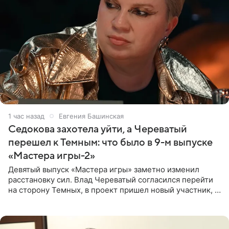
1 час назад
Евгения Башинская
Седокова захотела уйти, а Череватый
перешел к Темным: что было в 9-м выпуске
«Мастера игры-2»
Девятый выпуск «Мастера игры» заметно изменил
расстановку сил. Влад Череватый согласился перейти
на сторону Темных, в проект пришел новый участник, а
Курбан Омаров и Анна Седокова оказались под таким
давлением.