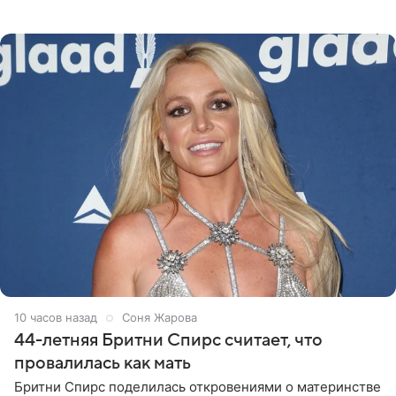
«Интервидение» могла бы представить молодая певица
Варвара Убель, так
10 часов назад
Соня Жарова
44-летняя Бритни Спирс считает, что
провалилась как мать
Бритни Спирс поделилась откровениями о материнстве