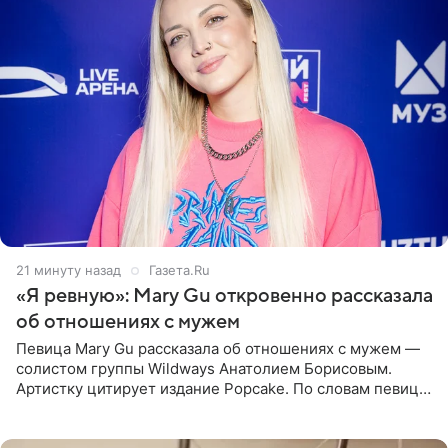
21 минуту назад
Газета.Ru
«Я ревную»: Mary Gu откровенно рассказала
об отношениях с мужем
Певица Mary Gu рассказала об отношениях с мужем —
солистом группы Wildways Анатолием Борисовым.
Артистку цитирует издание Popcake. По словам певицы,
залог любви — это принять недостатки другого
человека. Также