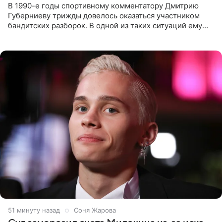
В 1990-е годы спортивному комментатору Дмитрию
Губерниеву трижды довелось оказаться участником
бандитских разборок. В одной из таких ситуаций ему
выдали тяжелый предмет и приказали вступить в драку,
однако он
51 минуту назад
Соня Жарова