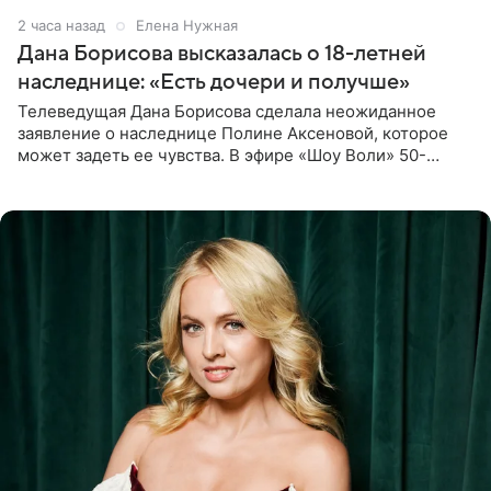
2 часа назад
Елена Нужная
Дана Борисова высказалась о 18-летней
наследнице: «Есть дочери и получше»
Телеведущая Дана Борисова сделала неожиданное
заявление о наследнице Полине Аксеновой, которое
может задеть ее чувства. В эфире «Шоу Воли» 50-
летняя знаменитость откровенно призналась, что не
считает свою дочь