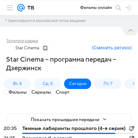
Фильмы онлайн
* транслируется московская сетка вещания
Телепрограмма
(
Сменить регион
)
Star Cinema
Star Cinema – программа передач –
Дзержинск
Вт, 4
Ср, 5
Сегодня
Пт, 7
Сб
Фильмы
Сериалы
Спорт
Показать прошедшие передачи
20:35
Темные лабиринты прошлого (4-я серия)