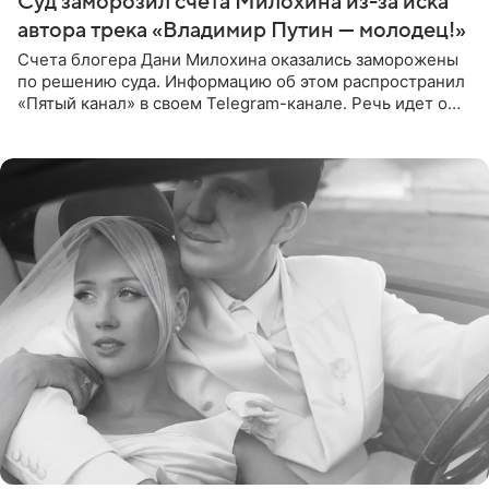
Суд заморозил счета Милохина из-за иска
автора трека «Владимир Путин — молодец!»
Счета блогера Дани Милохина оказались заморожены
по решению суда. Информацию об этом распространил
«Пятый канал» в своем Telegram-канале. Речь идет о
сумме в 407,2 тыс. рублей. Причиной разбирательства
стал