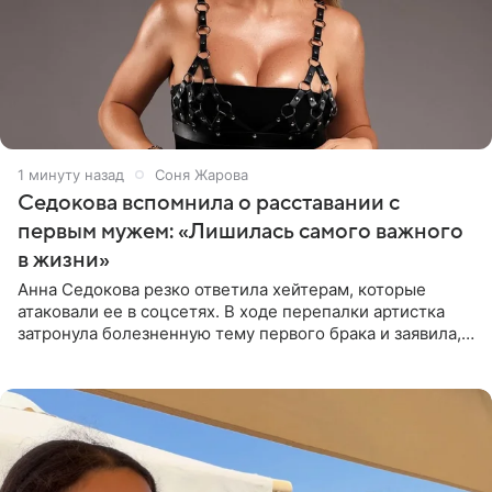
1 минуту назад
Соня Жарова
Седокова вспомнила о расставании с
первым мужем: «Лишилась самого важного
в жизни»
Анна Седокова резко ответила хейтерам, которые
атаковали ее в соцсетях. В ходе перепалки артистка
затронула болезненную тему первого брака и заявила,
что чужие судьбы — не ее зона ответственности. От
Валентина