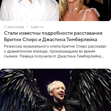
2 часа назад
super.ru
Стали известны подробности расставания
Бритни Спирс и Джастина Тимберлейка
Режиссер музыкального клипа Бритни Спирс рассказал
о драматичном эпизоде, произошедшем во время
съемок. Певица получила от Джастина Тимберлейка
сообщение о расставании прямо на площадке. По
словам постановщика,