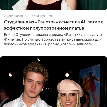
2 часа назад
Елена Нужная
Студилина из «Ранеток» отметила 41-летие в
эффектном полупрозрачном платье
Янина Студилина, звезда сериала «Ранетки», празднует
41-летие. По случаю торжества актриса выложила для
поклонников эффектный ролик, который записали
прошлой ночью. В кадре артистка предстала в
вечернем