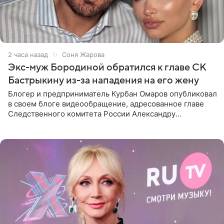
2 часа назад
Соня Жарова
Экс-муж Бородиной обратился к главе СК
Бастрыкину из-за нападения на его жену
Блогер и предприниматель Курбан Омаров опубликовал
в своем блоге видеообращение, адресованное главе
Следственного комитета России Александру
Бастрыкину. Бизнесмен рассказал, что 1 августа в
центре Москвы трое