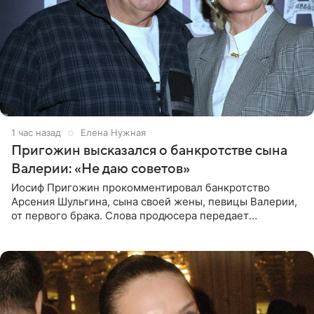
1 час назад
Елена Нужная
Пригожин высказался о банкротстве сына
Валерии: «Не даю советов»
Иосиф Пригожин прокомментировал банкротство
Арсения Шульгина, сына своей жены, певицы Валерии,
от первого брака. Слова продюсера передает
«СтарХит». Пригожин признался, что не лезет в дела
взрослых детей, и