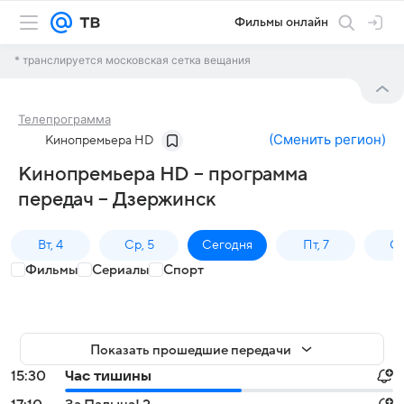
Фильмы онлайн
* транслируется московская сетка вещания
Телепрограмма
(
Сменить регион
)
Кинопремьера HD
Кинопремьера HD – программа
передач – Дзержинск
Вт, 4
Ср, 5
Сегодня
Пт, 7
Сб
Фильмы
Сериалы
Спорт
Показать прошедшие передачи
15:30
Час тишины