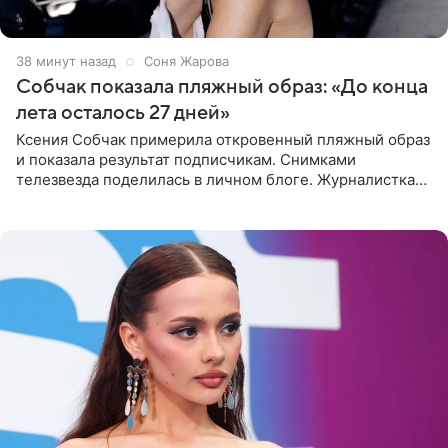
39 минут назад
Соня Жарова
Собчак показала пляжный образ: «До конца
лета осталось 27 дней»
Ксения Собчак примерила откровенный пляжный образ
и показала результат подписчикам. Снимками
телезвезда поделилась в личном блоге. Журналистка
сейчас отдыхает за рубежом. На свежем кадре Собчак
запечатлена в