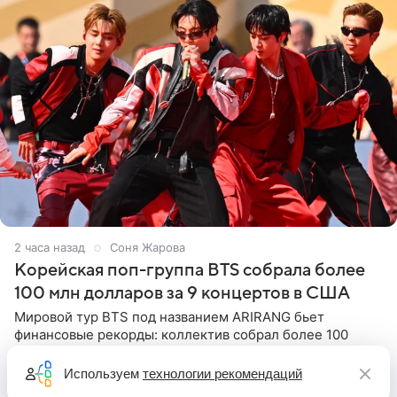
2 часа назад
Соня Жарова
Корейская поп-группа BTS собрала более
100 млн долларов за 9 концертов в США
Мировой тур BTS под названием ARIRANG бьет
финансовые рекорды: коллектив собрал более 100
миллионов долларов только за девять концертов в США.
Как сообщает Pop Core, это один из самых
Используем
технологии рекомендаций
стремительных результатов