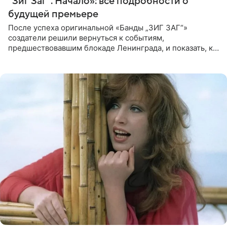
“Зиг Заг”. Начало»: все подробности о
будущей премьере
После успеха оригинальной «Банды „ЗИГ ЗАГ“»
создатели решили вернуться к событиям,
предшествовавшим блокаде Ленинграда, и показать, как
появилась преступная группировка, ставшая одной из
главных угроз для