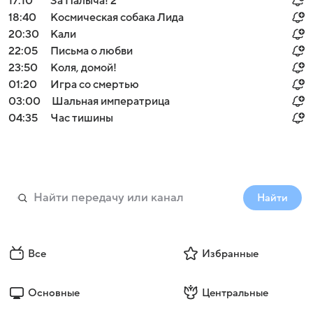
17:10
За Палыча! 2
18:40
Космическая собака Лида
20:30
Кали
22:05
Письма о любви
23:50
Коля, домой!
01:20
Игра со смертью
03:00
Шальная императрица
04:35
Час тишины
Найти
Все
Избранные
Основные
Центральные