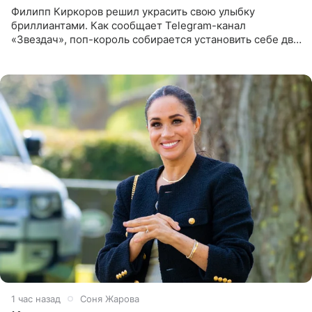
Филипп Киркоров решил украсить свою улыбку
бриллиантами. Как сообщает Telegram-канал
«Звездач», поп-король собирается установить себе два
винира с драгоценной огранкой. Сумма, которую артист
готов выложить за
1 час назад
Соня Жарова