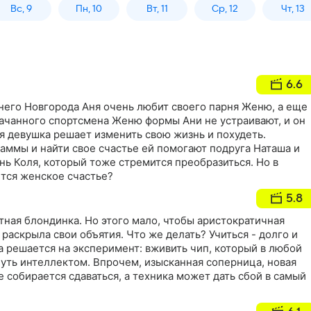
Вс, 9
Пн, 10
Вт, 11
Ср, 12
Чт, 13
6.6
него Новгорода Аня очень любит своего парня Женю, а еще
качанного спортсмена Женю формы Ани не устраивают, и он
я девушка решает изменить свою жизнь и похудеть.
аммы и найти свое счастье ей помогают подруга Наташа и
ь Коля, который тоже стремится преобразиться. Но в
ется женское счастье?
5.8
тная блондинка. Но этого мало, чтобы аристократичная
раскрыла свои объятия. Что же делать? Учиться - долго и
 решается на эксперимент: вживить чип, который в любой
уть интеллектом. Впрочем, изысканная соперница, новая
 собирается сдаваться, а техника может дать сбой в самый