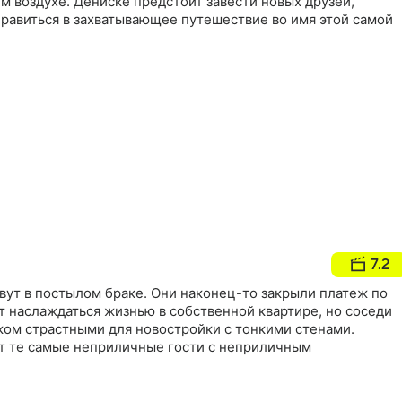
м воздухе. Дениске предстоит завести новых друзей,
правиться в захватывающее путешествие во имя этой самой
7.2
вут в постылом браке. Они наконец-то закрыли платеж по
т наслаждаться жизнью в собственной квартире, но соседи
ком страстными для новостройки с тонкими стенами.
т те самые неприличные гости с неприличным