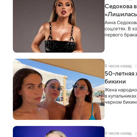
Седокова в
«Лишилась 
Анна Седокова
соцсетях. В х
первого брака
ответственнос
8 часов назад
50-летняя 
бикини
Жена народно
в купальниках
черном бикини
выбрала банд
9 часов назад