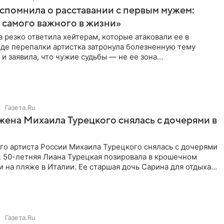
спомнила о расставании с первым мужем:
самого важного в жизни»
 резко ответила хейтерам, которые атаковали ее в
оде перепалки артистка затронула болезненную тему
 и заявила, что чужие судьбы — не ее зона
ти. От Валентина
Газета.Ru
жена Михаила Турецкого снялась с дочерями в
го артиста России Михаила Турецкого снялась с дочерями
. 50-летняя Лиана Турецкая позировала в крошечном
 на пляже в Италии. Ее старшая дочь Сарина для отдыха
о
Газета.Ru