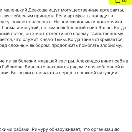
6.1
и маленький Дракоша ищут могущественные артефакты,
глаз Небесным принцем. Если артефакты попадут в
ле угрожает опасность. На поиски конька и дракончика
 Грома и могучий, но самовлюбленный воин Эрлан. Когда
ный лотос, он хочет отнести его своему таинственному
вается, что служит Князю Тьмы. Когда тайна открывается,
ред сложным выбором: продолжать помогать злобному
оборот, защитить своих новых друзей
ие из-за болезни младшей сестры. Алехандро винит себя в
а Габриела. Винсенто находится рядом с возлюбленной и
ении. Беглянки сплочаются перед в сложной ситуации
йскими рабами, Римуру обнаруживает, что организацию