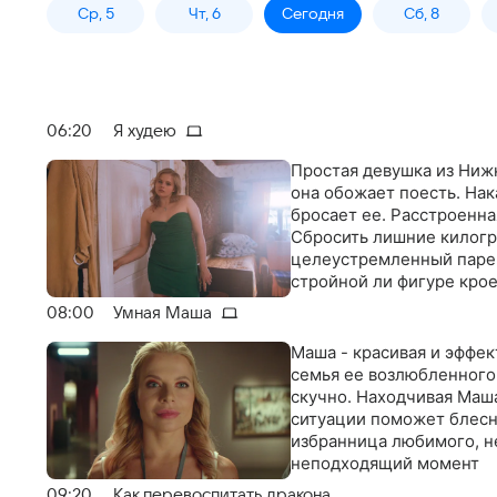
Ср, 5
Чт, 6
Сегодня
Сб, 8
06:20
Я худею
Простая девушка из Ниж
она обожает поесть. На
бросает ее. Расстроенна
Сбросить лишние килогр
целеустремленный парен
стройной ли фигуре кро
08:00
Умная Маша
Маша - красивая и эффек
семья ее возлюбленного 
скучно. Находчивая Маша
ситуации поможет блесн
избранница любимого, не
неподходящий момент
09:20
Как перевоспитать дракона