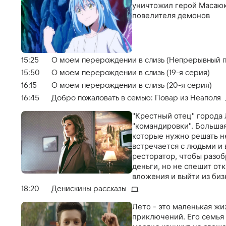
уничтожил герой Масаюки
повелителя демонов
15:25
О моем перерождении в слизь (Непрерывный п
15:50
О моем перерождении в слизь (19-я серия)
16:15
О моем перерождении в слизь (20-я серия)
16:45
Добро пожаловать в семью: Повар из Неаполя
"Крестный отец" города
"командировки". Большая
которые нужно решать н
встречается с людьми и
ресторатор, чтобы разо
деньги, но не спешит от
вложения и выйти из биз
Джакомо, он "выкупает" 
18:20
Денискины рассказы
подозревая, что попал в
прочность его семью…
Лето - это маленькая жи
приключений. Его семья 