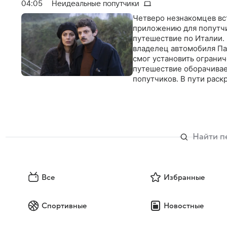
04:05
Неидеальные попутчики
Четверо незнакомцев вс
приложению для попутчи
путешествие по Италии. 
владелец автомобиля Па
смог установить огранич
путешествие оборачивае
попутчиков. В пути раск
уж идеальными пассажи
Все
Избранные
Спортивные
Новостные