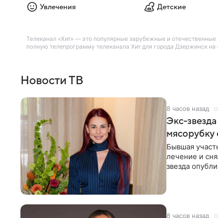
Увлечения
Детские
Телеканал «Хит» — это популярные зарубежные и отечественные
полную телепрограмму телеканала Хит для города Дзержинск на «
Новости ТВ
8 часов назад
Экс-звезда
мясорубку 
Бывшая участ
лечение и сня
звезда опубли
процесс снят
8 часов назад