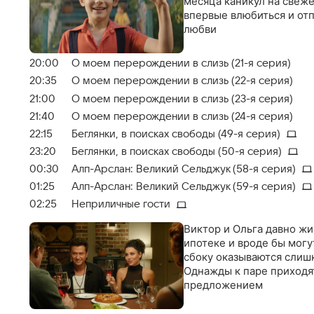
месяца каникул на свеже
впервые влюбиться и от
любви
20:00
О моем перерождении в слизь (21-я серия)
20:35
О моем перерождении в слизь (22-я серия)
21:00
О моем перерождении в слизь (23-я серия)
21:40
О моем перерождении в слизь (24-я серия)
22:15
Беглянки, в поисках свободы (49-я серия)
23:20
Беглянки, в поисках свободы (50-я серия)
00:30
Алп-Арслан: Великий Сельджук (58-я серия)
01:25
Алп-Арслан: Великий Сельджук (59-я серия)
02:25
Неприличные гости
Виктор и Ольга давно жи
ипотеке и вроде бы могу
сбоку оказываются слиш
Однажды к паре приходя
предложением