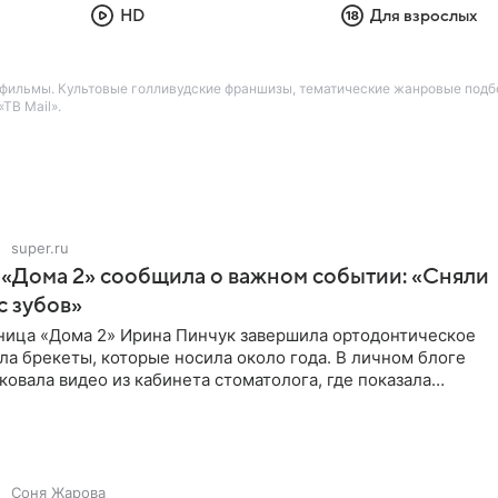
HD
Для взрослых
 фильмы. Культовые голливудские франшизы, тематические жанровые подб
ТВ Mail».
super.ru
 «Дома 2» сообщила о важном событии: «Сняли
с зубов»
ница «Дома 2» Ирина Пинчук завершила ортодонтическое
ла брекеты, которые носила около года. В личном блоге
ковала видео из кабинета стоматолога, где показала
ия
Соня Жарова