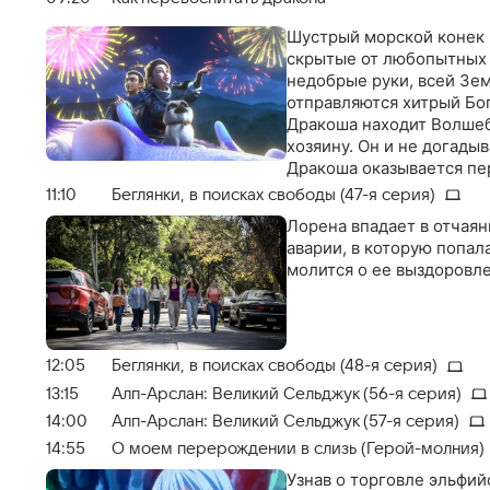
Шустрый морской конек 
скрытые от любопытных 
недобрые руки, всей Зем
отправляются хитрый Бог
Дракоша находит Волшеб
хозяину. Он и не догады
Дракоша оказывается пе
повелителю тьмы или, на
11:10
Беглянки, в поисках свободы (47-я серия)
Лорена впадает в отчаян
аварии, в которую попал
молится о ее выздоровл
12:05
Беглянки, в поисках свободы (48-я серия)
13:15
Алп-Арслан: Великий Сельджук (56-я серия)
14:00
Алп-Арслан: Великий Сельджук (57-я серия)
14:55
О моем перерождении в слизь (Герой-молния)
Узнав о торговле эльфи