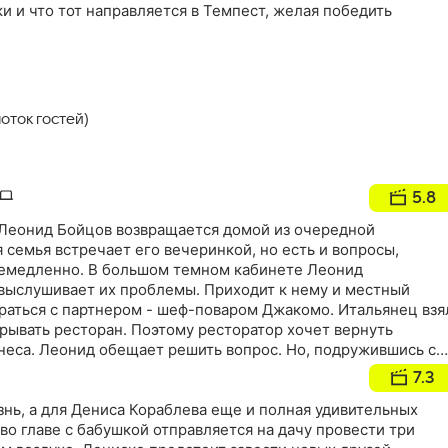
 и что тот направляется в Темпест, желая победить
оток гостей)
5.8
 Леонид Бойцов возвращается домой из очередной
 семья встречает его вечеринкой, но есть и вопросы,
емедленно. В большом темном кабинете Леонид
 выслушивает их проблемы. Приходит к нему и местный
браться с партнером - шеф-поваром Джакомо. Итальянец взя
крывать ресторан. Поэтому ресторатор хочет вернуть
неса. Леонид обещает решить вопрос. Но, подружившись с
долю ресторатора и помпезно открывает "Везувий", не
7.3
 ловушку, которая изменит его жизнь и проверит на
знь, а для Дениса Кораблева еще и полная удивительных
во главе с бабушкой отправляется на дачу провести три