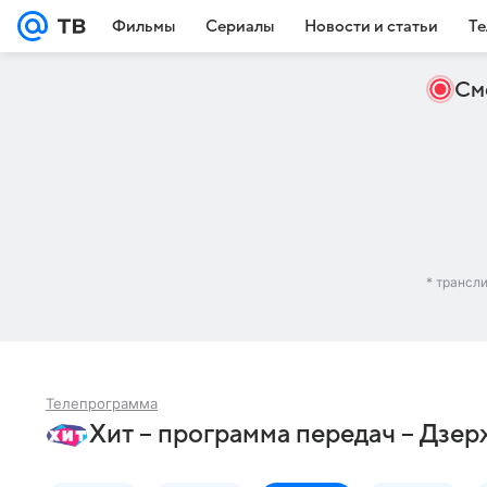
Фильмы
Сериалы
Новости и статьи
Те
См
* трансл
Телепрограмма
Хит – программа передач – Дзе