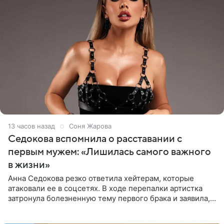
13 часов назад
Соня Жарова
Седокова вспомнила о расставании с
первым мужем: «Лишилась самого важного
в жизни»
Анна Седокова резко ответила хейтерам, которые
атаковали ее в соцсетях. В ходе перепалки артистка
затронула болезненную тему первого брака и заявила,
что чужие судьбы — не ее зона ответственности. От
Валентина