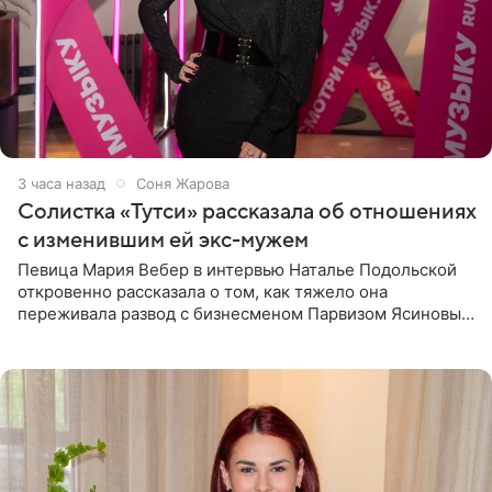
3 часа назад
Соня Жарова
Солистка «Тутси» рассказала об отношениях
с изменившим ей экс-мужем
Певица Мария Вебер в интервью Наталье Подольской
откровенно рассказала о том, как тяжело она
переживала развод с бизнесменом Парвизом Ясиновым.
Артистка призналась, что измена бывшего супруга стала
для нее