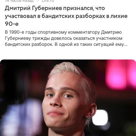
14 часов назад
Life.ru
Дмитрий Губерниев признался, что
участвовал в бандитских разборках в лихие
90-е
В 1990-е годы спортивному комментатору Дмитрию
Губерниеву трижды довелось оказаться участником
бандитских разборок. В одной из таких ситуаций ему
выдали тяжелый предмет и приказали вступить в драку,
однако он