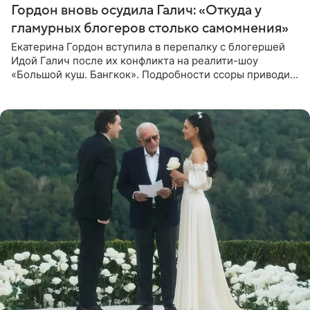
Гордон вновь осудила Галич: «Откуда у
гламурных блогеров столько самомнения»
Екатерина Гордон вступила в перепалку с блогершей
Идой Галич после их конфликта на реалити-шоу
«Большой куш. Бангкок». Подробности ссоры приводит
«СтарХит». Гордон подчеркнула, что не намерена
прислушиваться к