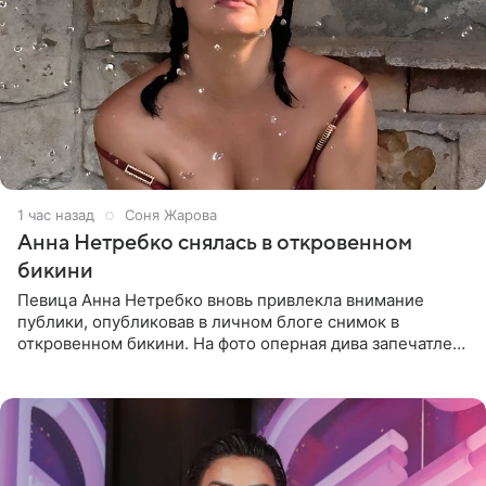
1 час назад
Соня Жарова
Анна Нетребко снялась в откровенном
бикини
Певица Анна Нетребко вновь привлекла внимание
публики, опубликовав в личном блоге снимок в
откровенном бикини. На фото оперная дива запечатлена
в термальном источнике. В подписи артистка сообщила
поклонникам,