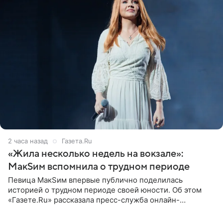
2 часа назад
Газета.Ru
«Жила несколько недель на вокзале»:
МакSим вспомнила о трудном периоде
Певица МакSим впервые публично поделилась
историей о трудном периоде своей юности. Об этом
«Газете.Ru» рассказала пресс-служба онлайн-
кинотеатра START, который совместно с VK Добром и
МАЕР запустил социальный