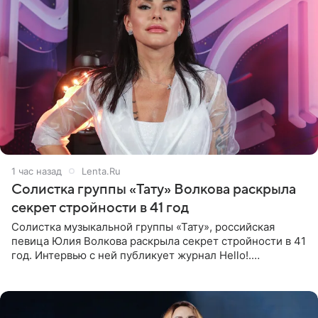
1 час назад
Lenta.Ru
Солистка группы «Тату» Волкова раскрыла
секрет стройности в 41 год
Солистка музыкальной группы «Тату», российская
певица Юлия Волкова раскрыла секрет стройности в 41
год. Интервью с ней публикует журнал Hello!.
Знаменитость рассказала, что следует принципу,
который включает в