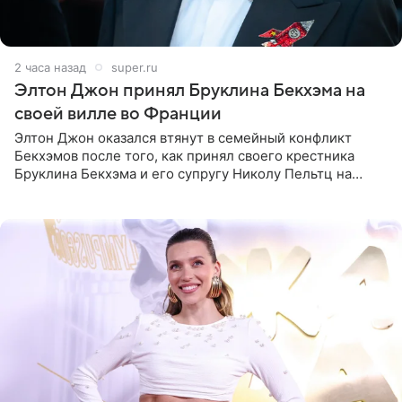
2 часа назад
super.ru
Элтон Джон принял Бруклина Бекхэма на
своей вилле во Франции
Элтон Джон оказался втянут в семейный конфликт
Бекхэмов после того, как принял своего крестника
Бруклина Бекхэма и его супругу Николу Пельтц на
своей вилле во Франции. Как сообщает
RadarOnline.com, встреча