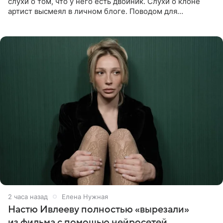
слухи о том, что у него есть двойник. Слухи о клоне
артист высмеял в личном блоге. Поводом для
обсуждений стали два концерта в Нью-Джерси,
которые 47-летний певец
2 часа назад
Елена Нужная
Настю Ивлееву полностью «вырезали»
из фильма с помощью нейросетей