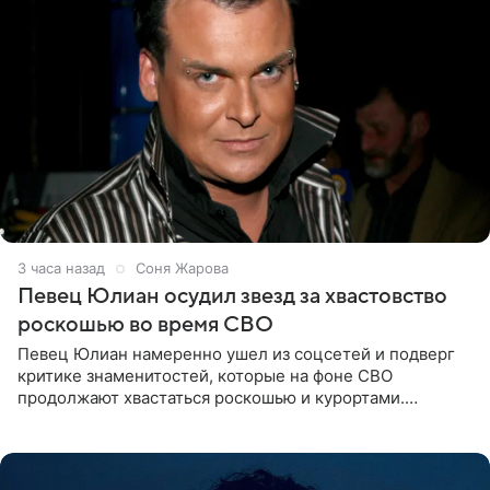
3 часа назад
Соня Жарова
Певец Юлиан осудил звезд за хвастовство
роскошью во время СВО
Певец Юлиан намеренно ушел из соцсетей и подверг
критике знаменитостей, которые на фоне СВО
продолжают хвастаться роскошью и курортами.
Заслуженный артист России признался, что устроил
себе настоящий «детокс» и