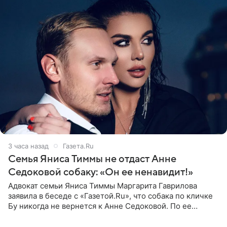
3 часа назад
Газета.Ru
Семья Яниса Тиммы не отдаст Анне
Седоковой собаку: «Он ее ненавидит!»
Адвокат семьи Яниса Тиммы Маргарита Гаврилова
заявила в беседе с «Газетой.Ru», что собака по кличке
Бу никогда не вернется к Анне Седоковой. По ее
словам, животное ненавидит певицу. Гаврилова
ответила на