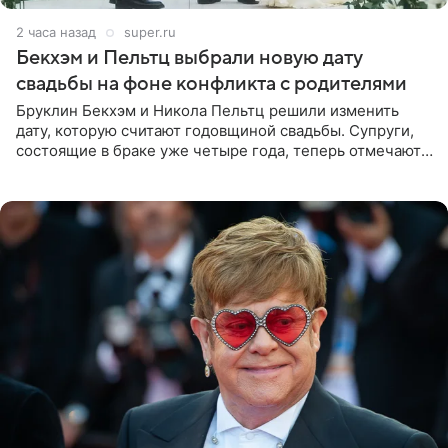
2 часа назад
super.ru
Бекхэм и Пельтц выбрали новую дату
свадьбы на фоне конфликта с родителями
Бруклин Бекхэм и Никола Пельтц решили изменить
дату, которую считают годовщиной свадьбы. Супруги,
состоящие в браке уже четыре года, теперь отмечают
не день своей роскошной свадьбы в апреле 2022-го, а
дату