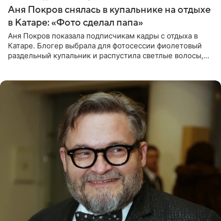
Аня Покров снялась в купальнике на отдыхе
в Катаре: «Фото сделал папа»
Аня Покров показала подписчикам кадры с отдыха в
Катаре. Блогер выбрала для фотосессии фиолетовый
раздельный купальник и распустила светлые волосы,
уложив их мягкими волнами. На снимках она
запечатлена на фоне