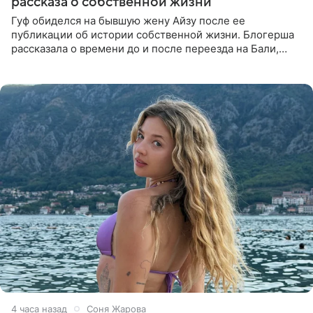
рассказа о собственной жизни
Гуф обиделся на бывшую жену Айзу после ее
публикации об истории собственной жизни. Блогерша
рассказала о времени до и после переезда на Бали,
упомянула сыновей и нынешнего мужа Степана, но экс-
супруга в
4 часа назад
Соня Жарова