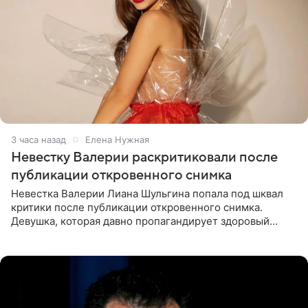
3 часа назад
Елена Нужная
Невестку Валерии раскритиковали после
публикации откровенного снимка
Невестка Валерии Лиана Шульгина попала под шквал
критики после публикации откровенного снимка.
Девушка, которая давно пропагандирует здоровый
образ жизни, выложила в личном блоге фото в ярко-
розовом