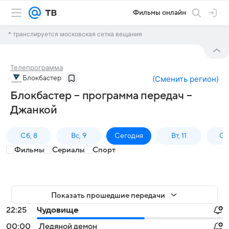
Фильмы онлайн
* транслируется московская сетка вещания
Телепрограмма
Блокбастер
(
Сменить регион
)
Блокбастер – программа передач –
Джанкой
Сб, 8
Вс, 9
Сегодня
Вт, 11
Ср,
Фильмы
Сериалы
Спорт
Показать прошедшие передачи
22:25
Чудовище
00:00
Ледяной демон