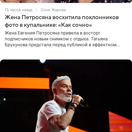
15 часов назад
Соня Жарова
Жена Петросяна восхитила поклонников
фото в купальнике: «Как сочно»
Жена Евгения Петросяна привела в восторг
подписчиков новым снимком с отдыха. Татьяна
Брухунова предстала перед публикой в эффектном
черно-сиреневом монокини, позируя прямо в бассейне.
«Ох, как сочно», «Татьяна,