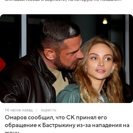
никого из клана Бекхэм. По словам инсайдеров, пара
считает это
14 часов назад
super.ru
Омаров сообщил, что СК принял его
обращение к Бастрыкину из-за нападения на
жену