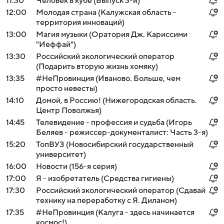
11:30
Человек в кубе (Выпуск 3-й)
12:00
Молодая страна (Калужская область -
территория инноваций)
13:00
Магия музыки (Оратория Дж. Кариссими
"Иеффай")
13:30
Российский экологический оператор
(Подарить вторую жизнь хомяку)
13:35
#НеПровинция (Иваново. Больше, чем
просто невесты)
14:10
Домой, в Россию! (Нижегородская область.
Центр Поволжья)
14:45
Телевидение - профессия и судьба (Игорь
Беляев - режиссер-документалист: Часть 3-я)
15:20
ТопВУЗ (Новосибирский государственный
университет)
16:00
Новости (156-я серия)
17:00
Я - изобретатель (Средства гигиены)
17:30
Российский экологический оператор (Сдавай
технику на переработку с Я. Диланом)
17:35
#НеПровинция (Калуга - здесь начинается
космос!)