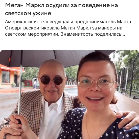
Меган Маркл осудили за поведение на
светском ужине
Американская телеведущая и предприниматель Марта
Стюарт раскритиковала Меган Маркл за манеры на
светском мероприятии. Знаменитость поделилась
деталями личной встречи с герцогиней Сассекской,
пишет PageSix. По