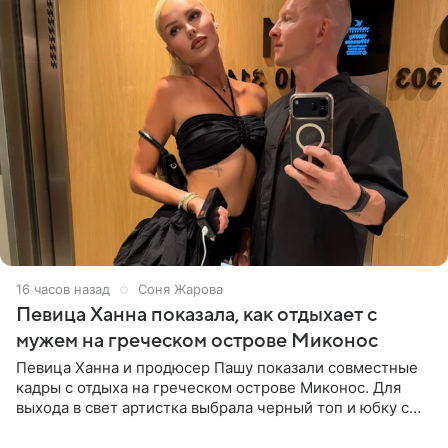
16 часов назад
Соня Жарова
Певица Ханна показала, как отдыхает с
мужем на греческом острове Миконос
Певица Ханна и продюсер Пашу показали совместные
кадры с отдыха на греческом острове Миконос. Для
выхода в свет артистка выбрала черный топ и юбку с
высоким разрезом. Дополнили образ босоножки в тон,
серьги с