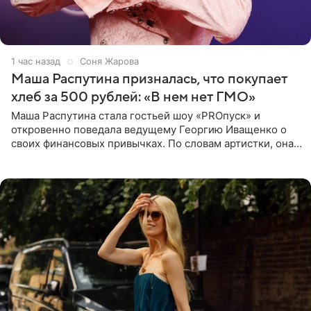
1 час назад
Соня Жарова
Маша Распутина призналась, что покупает
хлеб за 500 рублей: «В нем нет ГМО»
Маша Распутина стала гостьей шоу «PROпуск» и
откровенно поведала ведущему Георгию Иващенко о
своих финансовых привычках. По словам артистки, она
давно перестала следить за тратами и может позволить
себе жить,