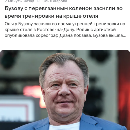
2 минуты назад
Соня Жарова
Бузову с перевязанным коленом засняли во
время тренировки на крыше отеля
Ольгу Бузову засняли во время утренней тренировки на
крыше отеля в Ростове-на-Дону. Ролик с артисткой
опубликовала хореограф Диана Кобзева. Бузова вышла
на занятие спортом в 32-градусную жару ранним утром,