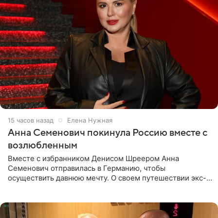
15 часов назад
Елена Нужная
Анна Семенович покинула Россию вместе с
возлюбленным
Вместе с избранником Денисом Шреером Анна
Семенович отправилась в Германию, чтобы
осуществить давнюю мечту. О своем путешествии экс-
солистка «Блестящих» рассказала поклонникам на
личной странице в социальной