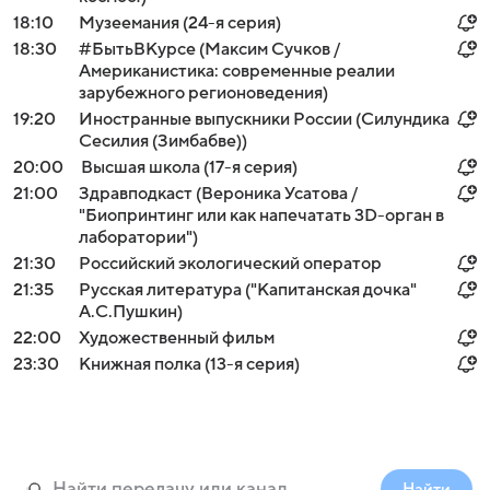
18:10
Музеемания (24-я серия)
18:30
#БытьВКурсе (Максим Сучков /
Американистика: современные реалии
зарубежного регионоведения)
19:20
Иностранные выпускники России (Силундика
Сесилия (Зимбабве))
20:00
Высшая школа (17-я серия)
21:00
Здравподкаст (Вероника Усатова /
"Биопринтинг или как напечатать 3D-орган в
лаборатории")
21:30
Российский экологический оператор
21:35
Русская литература ("Капитанская дочка"
А.С.Пушкин)
22:00
Художественный фильм
23:30
Книжная полка (13-я серия)
Найти