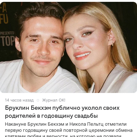
14 часов назад
Журнал OK!
Бруклин Бекхэм публично уколол своих
родителей в годовщину свадьбы
Накануне Бруклин Бекхэм и Никола Пельтц отметили
первую годовщину своей повторной церемонии обмена
клятвами любви и верности, на которую не позвали