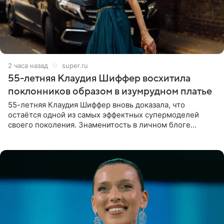
2 часа назад
super.ru
55-летняя Клаудия Шиффер восхитила
поклонников образом в изумрудном платье
55-летняя Клаудия Шиффер вновь доказала, что
остаётся одной из самых эффектных супермоделей
своего поколения. Знаменитость в личном блоге
поделилась фотографиями с недавней свадьбы, где
появилась в роли гостьи,