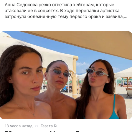
Анна Седокова резко ответила хейтерам, которые
атаковали ее в соцсетях. В ходе перепалки артистка
затронула болезненную тему первого брака и заявила,
что чужие судьбы — не ее зона ответственности. От
Валентина
13 часов назад
Газета.Ru