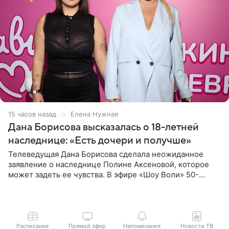
15 часов назад
Елена Нужная
Дана Борисова высказалась о 18-летней
наследнице: «Есть дочери и получше»
Телеведущая Дана Борисова сделала неожиданное
заявление о наследнице Полине Аксеновой, которое
может задеть ее чувства. В эфире «Шоу Воли» 50-
летняя знаменитость откровенно призналась, что не
считает свою дочь
Расписание
Прямой эфир
Напоминания
Новости ТВ