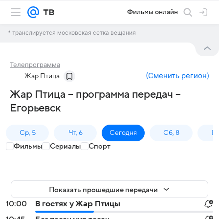
Фильмы онлайн
* транслируется московская сетка вещания
Телепрограмма
(
Сменить регион
)
Жар Птица
Жар Птица – программа передач –
Егорьевск
Ср, 5
Чт, 6
Сегодня
Сб, 8
Вс
Фильмы
Сериалы
Спорт
Показать прошедшие передачи
10:00
В гостях у Жар Птицы