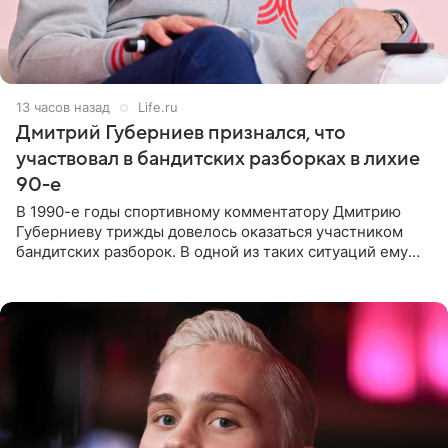
13 часов назад
Life.ru
Дмитрий Губерниев признался, что
участвовал в бандитских разборках в лихие
90-е
В 1990-е годы спортивному комментатору Дмитрию
Губерниеву трижды довелось оказаться участником
бандитских разборок. В одной из таких ситуаций ему
выдали тяжелый предмет и приказали вступить в драку,
однако он