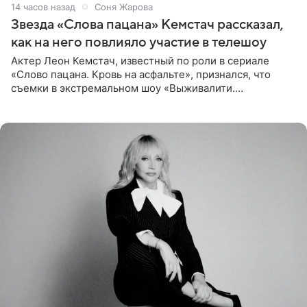
14 часов назад
Соня Жарова
Звезда «Слова пацана» Кемстач рассказал,
как на него повлияло участие в телешоу
Актер Леон Кемстач, известный по роли в сериале
«Слово пацана. Кровь на асфальте», признался, что
съемки в экстремальном шоу «Выживалити.
Наследники» кардинально повлияли на его образ жизни.
Подробностями он