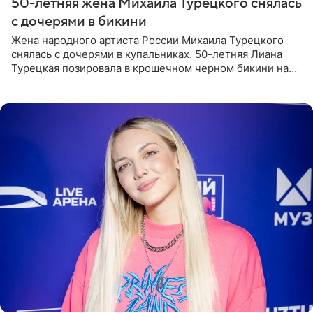
50-летняя жена Михаила Турецкого снялась
с дочерями в бикини
Жена народного артиста России Михаила Турецкого
снялась с дочерями в купальниках. 50-летняя Лиана
Турецкая позировала в крошечном черном бикини на
пляже в Италии. Ее старшая дочь Сарина для отдыха
выбрала бандо