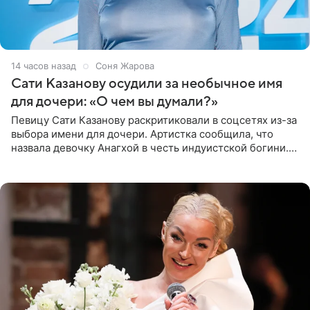
14 часов назад
Соня Жарова
Сати Казанову осудили за необычное имя
для дочери: «О чем вы думали?»
Певицу Сати Казанову раскритиковали в соцсетях из-за
выбора имени для дочери. Артистка сообщила, что
назвала девочку Анагхой в честь индуистской богини.
При этом исполнительница скрывала это имя от
поклонников