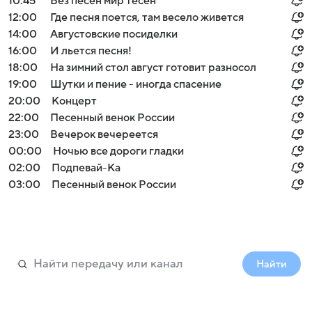
10:45
Без песен мир тесен
12:00
Где песня поется, там весело живется
14:00
Августовские посиделки
16:00
И льется песня!
18:00
На зимний стол август готовит разносол
19:00
Шутки и пение - иногда спасение
20:00
Концерт
22:00
Песенный венок России
23:00
Вечерок вечереется
00:00
Ночью все дороги гладки
02:00
Подпевай-Ка
03:00
Песенный венок России
Найти