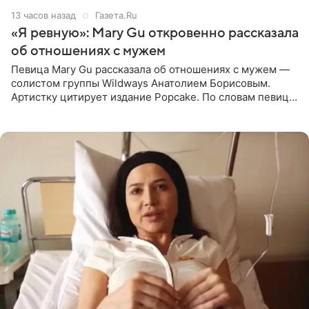
13 часов назад
Газета.Ru
«Я ревную»: Mary Gu откровенно рассказала
об отношениях с мужем
Певица Mary Gu рассказала об отношениях с мужем —
солистом группы Wildways Анатолием Борисовым.
Артистку цитирует издание Popcake. По словам певицы,
залог любви — это принять недостатки другого
человека. Также