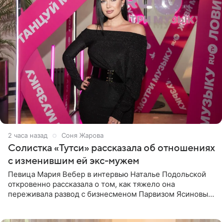
2 часа назад
Соня Жарова
Солистка «Тутси» рассказала об отношениях
с изменившим ей экс-мужем
Певица Мария Вебер в интервью Наталье Подольской
откровенно рассказала о том, как тяжело она
переживала развод с бизнесменом Парвизом Ясиновым.
Артистка призналась, что измена бывшего супруга стала
для нее