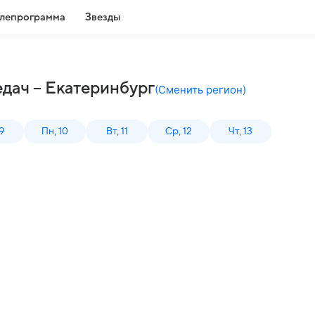
лепрограмма
Звезды
дач – Екатеринбург
(
Сменить регион
)
9
Пн, 10
Вт, 11
Ср, 12
Чт, 13