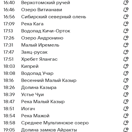
16:40
Верхотомский ручей
16:46
Озеро Витианави
16:56
Сибирский северный олень
17:09
Река Кага
17:13
Водопад Кичи-Орток
17:26
Озеро Андронино
17:31
Малый Иремель
17:47
Заяц-русак
17:51
Хребет Ялангас
18:03
Кипрей
18:08
Водопад Учар
18:16
Весенний Малый Казыр
18:26
Долина Казыра
18:39
Устье Чуи
18:47
Река Малый Казыр
18:51
Иогач
18:54
Река Мажой
18:58
Среднее Мультинское озеро
19:05
Долина замков Айракты