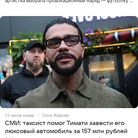
артистка выбрала провокационный наряд — футболку с
принтом, имитирующим полуобнаженную грудь. Свой
образ Глюкоза
13 часов назад
Соня Жарова
СМИ: таксист помог Тимати завести его
люксовый автомобиль за 157 млн рублей