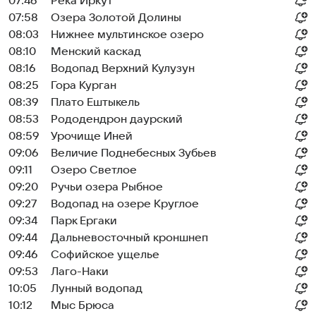
07:46
Река Иркут
07:58
Озера Золотой Долины
08:03
Нижнее мультинское озеро
08:10
Менский каскад
08:16
Водопад Верхний Кулузун
08:25
Гора Курган
08:39
Плато Ештыкель
08:53
Рододендрон даурский
08:59
Урочище Иней
09:06
Величие Поднебесных Зубьев
09:11
Озеро Светлое
09:20
Ручьи озера Рыбное
09:27
Водопад на озере Круглое
09:34
Парк Ергаки
09:44
Дальневосточный кроншнеп
09:46
Софийское ущелье
09:53
Лаго-Наки
10:05
Лунный водопад
10:12
Мыс Брюса