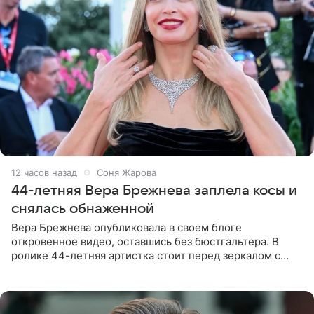
12 часов назад
Соня Жарова
44-летняя Вера Брежнева заплела косы и
снялась обнаженной
Вера Брежнева опубликовала в своем блоге
откровенное видео, оставшись без бюстгальтера. В
ролике 44-летняя артистка стоит перед зеркалом с
обнаженной грудью. Волосы певица собрала в косы и
надела головной убор.