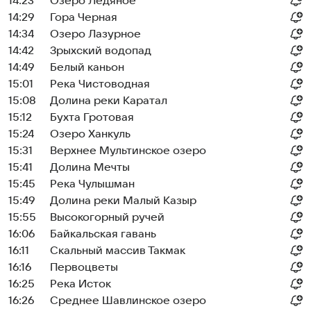
14:23
Озеро Ледяное
14:29
Гора Черная
14:34
Озеро Лазурное
14:42
Зрыхский водопад
14:49
Белый каньон
15:01
Река Чистоводная
15:08
Долина реки Каратал
15:12
Бухта Гротовая
15:24
Озеро Ханкуль
15:31
Верхнее Мультинское озеро
15:41
Долина Мечты
15:45
Река Чулышман
15:49
Долина реки Малый Казыр
15:55
Высокогорный ручей
16:06
Байкальская гавань
16:11
Скальный массив Такмак
16:16
Первоцветы
16:25
Река Исток
16:26
Среднее Шавлинское озеро