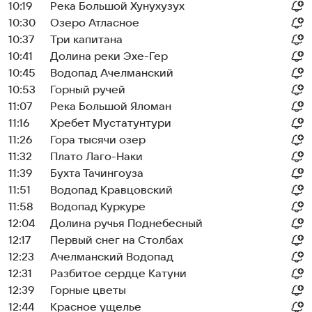
10:19
Река Большой Хунухузух
10:30
Озеро Атласное
10:37
Три капитана
10:41
Долина реки Эхе-Гер
10:45
Водопад Ачелманский
10:53
Горный ручей
11:07
Река Большой Яломан
11:16
Хребет Мустатунтури
11:26
Гора тысячи озер
11:32
Плато Лаго-Наки
11:39
Бухта Тачингоуза
11:51
Водопад Кравцовский
11:58
Водопад Куркуре
12:04
Долина ручья Поднебесный
12:17
Первый снег на Столбах
12:23
Ачелманский Водопад
12:31
Разбитое сердце Катуни
12:39
Горные цветы
12:44
Красное ущелье