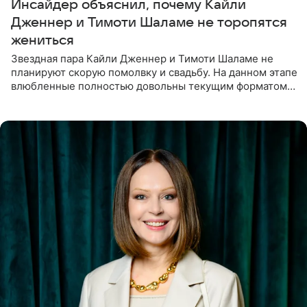
Инсайдер объяснил, почему Кайли
Дженнер и Тимоти Шаламе не торопятся
жениться
Звездная пара Кайли Дженнер и Тимоти Шаламе не
планируют скорую помолвку и свадьбу. На данном этапе
влюбленные полностью довольны текущим форматом
своих отношений и сознательно не хотят торопить
события. Сейчас