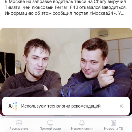
В Москве на заправке водитель такси на Chery выручил
Тимати, чей люксовый Ferrari F40 отказался заводиться.
Информацию об этом сообщил портал «Москва24». У
рэпера на автозаправочной станции сел аккумулятор.
Используем
технологии рекомендаций
14 часов назад
Соня Жарова
Расписание
Прямой эфир
Напоминания
Новости ТВ
Экс-солист «Руки Вверх!» опроверг слухи