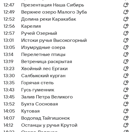
12:47
Презентация Наша Сибирь
12:49
Верхнее озеро Малого Зуба
12:52
Долина реки Каракабак
12:56
Карелия
12:57
Ручей Озерный
13:01
Истоки ручья Высокогорный
13:05
Изумрудные озера
13:14
Перелетные птицы
13:19
Ветреница раскрытая
13:23
Хвойный лес Ергаки
13:30
Салбыкский курган
13:35
Горячая степь
13:43
Гусь гуменник
13:45
Залив Петра Великого
13:52
Бухта Сосновая
14:05
Кутовая
14:07
Водопад Тайгишонок
14:12
Останцы у ручья Крутой