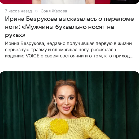
7 часов назад
Соня Жарова
Ирина Безрукова высказалась о переломе
ноги: «Мужчины буквально носят на
руках»
Ирина Безрукова, недавно получившая первую в жизни
серьезную травму и сломавшая ногу, рассказала
изданию VOICE о своем состоянии и о том, кто приходит
ей на помощь. Поддержку актриса ощущает со всех
сторон.