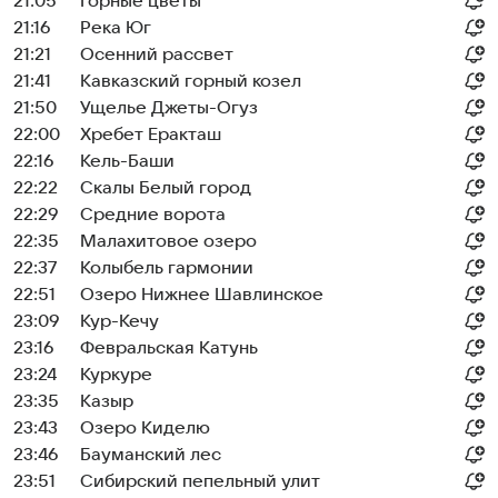
21:05
Горные цветы
21:16
Река Юг
21:21
Осенний рассвет
21:41
Кавказский горный козел
21:50
Ущелье Джеты-Огуз
22:00
Хребет Еракташ
22:16
Кель-Баши
22:22
Скалы Белый город
22:29
Средние ворота
22:35
Малахитовое озеро
22:37
Колыбель гармонии
22:51
Озеро Нижнее Шавлинское
23:09
Кур-Кечу
23:16
Февральская Катунь
23:24
Куркуре
23:35
Казыр
23:43
Озеро Киделю
23:46
Бауманский лес
23:51
Сибирский пепельный улит