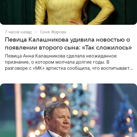
7 часов назад
Соня Жарова
Певица Калашникова удивила новостью о
появлении второго сына: «Так сложилось»
Певица Анна Калашникова сделала неожиданное
признание, о котором молчала долгие годы. В
разговоре с «МК» артистка сообщила, что воспитывает
не одного, а сразу двух сыновей. «На самом деле я
всегда мечтала, что