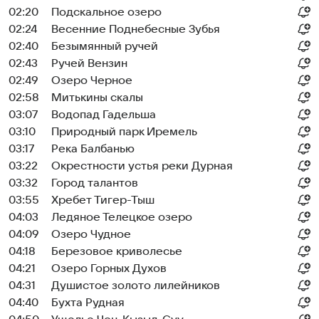
02:20
Подскальное озеро
02:24
Весенние Поднебесные Зубья
02:40
Безымянный ручей
02:43
Ручей Вензин
02:49
Озеро Черное
02:58
Митькины скалы
03:07
Водопад Гадельша
03:10
Природный парк Иремель
03:17
Река Балбанью
03:22
Окрестности устья реки Дурная
03:32
Город талантов
03:55
Хребет Тигер-Тыш
04:03
Ледяное Телецкое озеро
04:09
Озеро Чудное
04:18
Березовое криволесье
04:21
Озеро Горных Духов
04:31
Душистое золото лилейников
04:40
Бухта Рудная