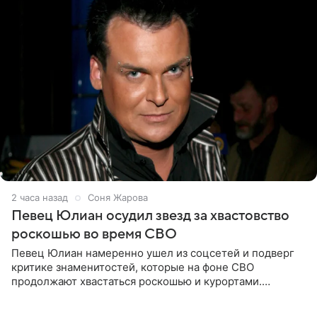
2 часа назад
Соня Жарова
Певец Юлиан осудил звезд за хвастовство
роскошью во время СВО
Певец Юлиан намеренно ушел из соцсетей и подверг
критике знаменитостей, которые на фоне СВО
продолжают хвастаться роскошью и курортами.
Заслуженный артист России признался, что устроил
себе настоящий «детокс» и