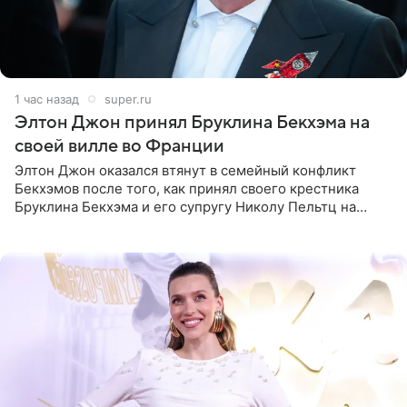
1 час назад
super.ru
Элтон Джон принял Бруклина Бекхэма на
своей вилле во Франции
Элтон Джон оказался втянут в семейный конфликт
Бекхэмов после того, как принял своего крестника
Бруклина Бекхэма и его супругу Николу Пельтц на
своей вилле во Франции. Как сообщает
RadarOnline.com, встреча