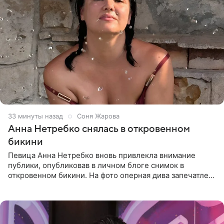
34 минуты назад
Соня Жарова
Анна Нетребко снялась в откровенном
бикини
Певица Анна Нетребко вновь привлекла внимание
публики, опубликовав в личном блоге снимок в
откровенном бикини. На фото оперная дива запечатлена
в термальном источнике. В подписи артистка сообщила
поклонникам,