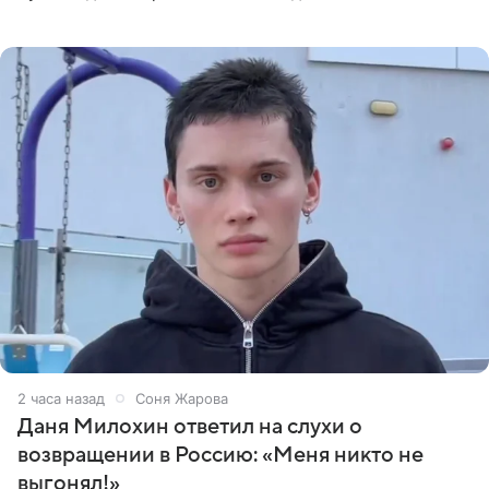
словам, животное ненавидит певицу. Гаврилова
ответила на
2 часа назад
Соня Жарова
Даня Милохин ответил на слухи о
возвращении в Россию: «Меня никто не
выгонял!»