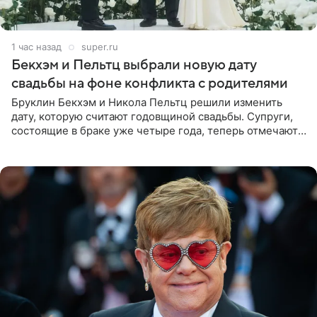
1 час назад
super.ru
Бекхэм и Пельтц выбрали новую дату
свадьбы на фоне конфликта с родителями
Бруклин Бекхэм и Никола Пельтц решили изменить
дату, которую считают годовщиной свадьбы. Супруги,
состоящие в браке уже четыре года, теперь отмечают
не день своей роскошной свадьбы в апреле 2022-го, а
дату