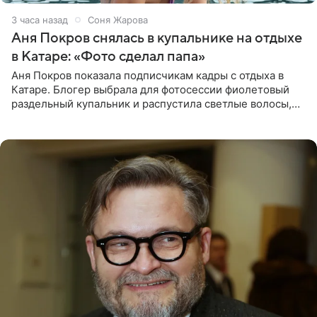
3 часа назад
Соня Жарова
Аня Покров снялась в купальнике на отдыхе
в Катаре: «Фото сделал папа»
Аня Покров показала подписчикам кадры с отдыха в
Катаре. Блогер выбрала для фотосессии фиолетовый
раздельный купальник и распустила светлые волосы,
уложив их мягкими волнами. На снимках она
запечатлена на фоне