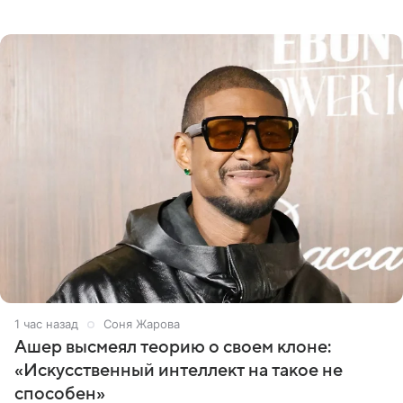
кинотеатра START, который совместно с VK Добром и
МАЕР запустил социальный
1 час назад
Соня Жарова
Ашер высмеял теорию о своем клоне:
«Искусственный интеллект на такое не
способен»