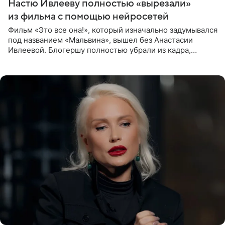
Настю Ивлееву полностью «вырезали»
из фильма с помощью нейросетей
Фильм «Это все она!», который изначально задумывался
под названием «Мальвина», вышел без Анастасии
Ивлеевой. Блогершу полностью убрали из кадра,
заменив ее лицо с помощью нейросетей. Об этом
сообщает