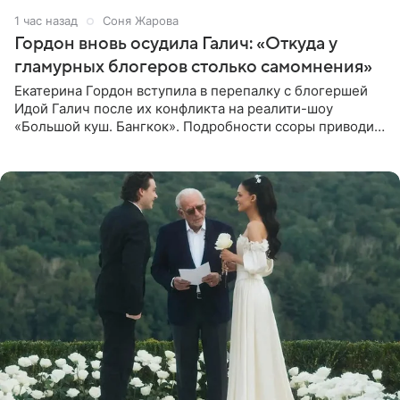
1 час назад
Соня Жарова
Гордон вновь осудила Галич: «Откуда у
гламурных блогеров столько самомнения»
Екатерина Гордон вступила в перепалку с блогершей
Идой Галич после их конфликта на реалити-шоу
«Большой куш. Бангкок». Подробности ссоры приводит
«СтарХит». Гордон подчеркнула, что не намерена
прислушиваться к