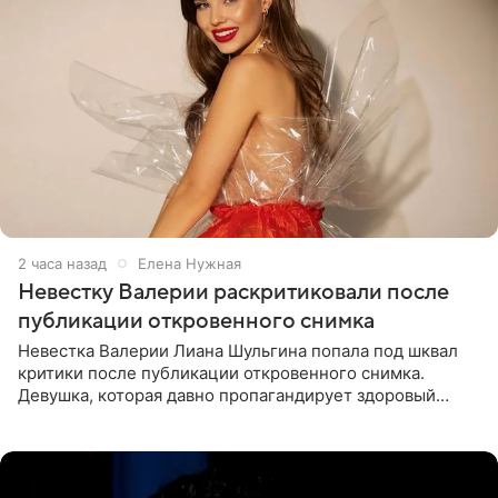
2 часа назад
Елена Нужная
Невестку Валерии раскритиковали после
публикации откровенного снимка
Невестка Валерии Лиана Шульгина попала под шквал
критики после публикации откровенного снимка.
Девушка, которая давно пропагандирует здоровый
образ жизни, выложила в личном блоге фото в ярко-
розовом