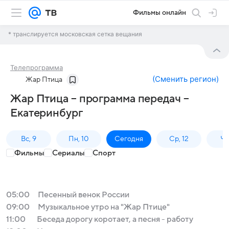
Фильмы онлайн
* транслируется московская сетка вещания
Телепрограмма
(
Сменить регион
)
Жар Птица
Жар Птица – программа передач –
Екатеринбург
Вс, 9
Пн, 10
Сегодня
Ср, 12
Чт,
Фильмы
Сериалы
Спорт
05:00
Песенный венок России
09:00
Музыкальное утро на "Жар Птице"
11:00
Беседа дорогу коротает, а песня - работу