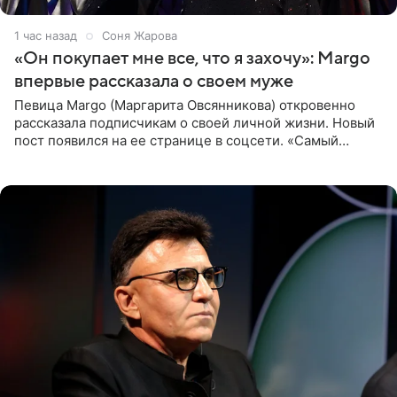
1 час назад
Соня Жарова
«Он покупает мне все, что я захочу»: Margo
впервые рассказала о своем муже
Певица Margo (Маргарита Овсянникова) откровенно
рассказала подписчикам о своей личной жизни. Новый
пост появился на ее странице в соцсети. «Самый
лучший на свете. И да, он действительно покупает мне
все, что я