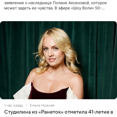
заявление о наследнице Полине Аксеновой, которое
может задеть ее чувства. В эфире «Шоу Воли» 50-
летняя знаменитость откровенно призналась, что не
считает свою дочь
1 час назад
Елена Нужная
Студилина из «Ранеток» отметила 41-летие в