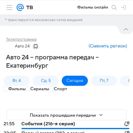
Фильмы онлайн
* транслируется московская сетка вещания
Телепрограмма
(
Сменить регион
)
Авто 24
Авто 24 – программа передач –
Екатеринбург
Вт, 4
Ср, 5
Сегодня
Пт, 7
Сб
Фильмы
Сериалы
Спорт
Показать прошедшие передачи
21:55
События (216-я серия)