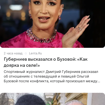
2 часа назад
Lenta.Ru
Губерниев высказался о Бузовой: «Как
доярка на селе!»
Спортивный журналист Дмитрий Губерниев рассказал
об отношениях с телеведущей и певицей Ольгой
Бузовой после конфликта, который произошел между
ними в 2021 году в прямом эфире канала «Матч ТВ». В
разговоре с