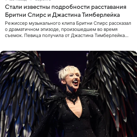
Стали известны подробности расставания
Бритни Спирс и Джастина Тимберлейка
Режиссер музыкального клипа Бритни Спирс рассказал
о драматичном эпизоде, произошедшем во время
съемок. Певица получила от Джастина Тимберлейка
сообщение о расставании прямо на площадке. По
словам постановщика,