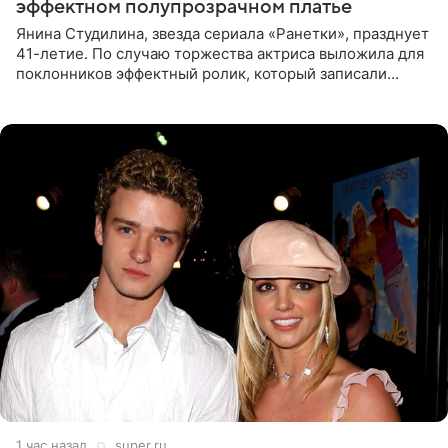
эффектном полупрозрачном платье
Янина Студилина, звезда сериала «Ранетки», празднует
41-летие. По случаю торжества актриса выложила для
поклонников эффектный ролик, который записали
прошлой ночью. В кадре артистка предстала в
вечернем
1 час назад
super.ru