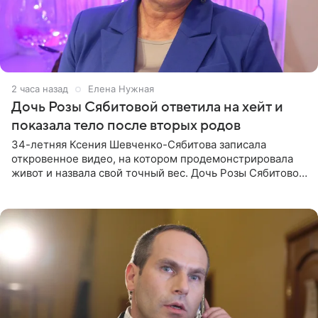
2 часа назад
Елена Нужная
Дочь Розы Сябитовой ответила на хейт и
показала тело после вторых родов
34-летняя Ксения Шевченко-Сябитова записала
откровенное видео, на котором продемонстрировала
живот и назвала свой точный вес. Дочь Розы Сябитовой
призналась, что получала множество оскорбительных
сообщений, но