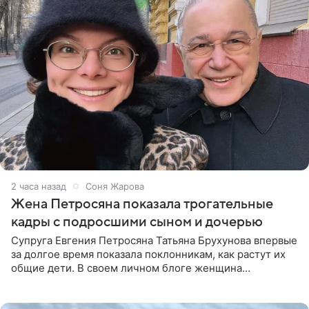
2 часа назад
Соня Жарова
Жена Петросяна показала трогательные
кадры с подросшими сыном и дочерью
Супруга Евгения Петросяна Татьяна Брухунова впервые
за долгое время показала поклонникам, как растут их
общие дети. В своем личном блоге женщина
опубликовала редкие кадры с шестилетним сыном
Ваганом и