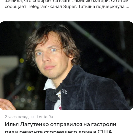
заявила, что собирается взять фамилию матери. Об этом
сообщает Telegram-канал Super. Татьяна подчеркнула,
что приняла решение о смене фамилии, поскольку
именно от
2 часа назад
Lenta.Ru
Илья Лагутенко отправился на гастроли
ради ремонта сгоревшего дома в США