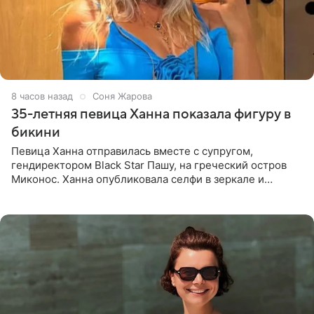
8 часов назад
Соня Жарова
35-летняя певица Ханна показала фигуру в
бикини
Певица Ханна отправилась вместе с супругом,
гендиректором Black Star Пашу, на греческий остров
Миконос. Ханна опубликовала селфи в зеркале и
призналась, что сейчас особенно довольна собой. По
словам певицы, она