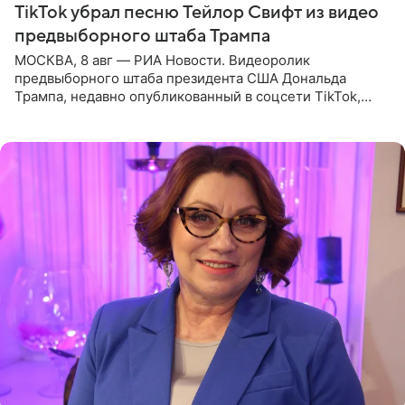
TikTok убрал песню Тейлор Свифт из видео
предвыборного штаба Трампа
МОСКВА, 8 авг — РИА Новости. Видеоролик
предвыборного штаба президента США Дональда
Трампа, недавно опубликованный в соцсети TikTok,
остался без звуковой дорожки в виде песни August
(«Август») американской