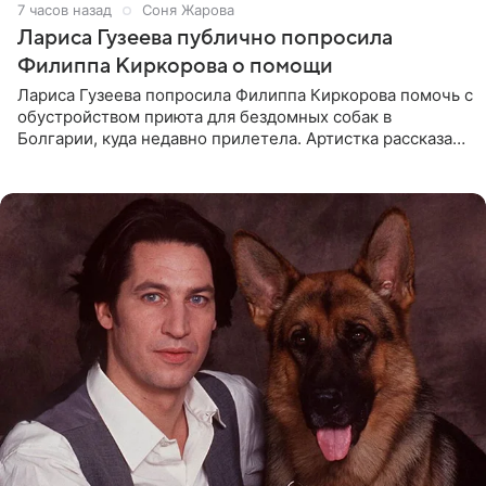
7 часов назад
Соня Жарова
Лариса Гузеева публично попросила
Филиппа Киркорова о помощи
Лариса Гузеева попросила Филиппа Киркорова помочь с
обустройством приюта для бездомных собак в
Болгарии, куда недавно прилетела. Артистка рассказала
о местных волонтерах, которые временно забирают
животных к