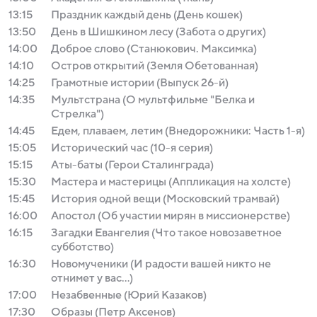
13:15
Праздник каждый день (День кошек)
13:50
День в Шишкином лесу (Забота о других)
14:00
Доброе слово (Станюкович. Максимка)
14:10
Остров открытий (Земля Обетованная)
14:25
Грамотные истории (Выпуск 26-й)
14:35
Мультстрана (О мультфильме "Белка и
Стрелка")
14:45
Едем, плаваем, летим (Внедорожники: Часть 1-я)
15:05
Исторический час (10-я серия)
15:15
Аты-баты (Герои Сталинграда)
15:30
Мастера и мастерицы (Аппликация на холсте)
15:45
История одной вещи (Московский трамвай)
16:00
Апостол (Об участии мирян в миссионерстве)
16:15
Загадки Евангелия (Что такое новозаветное
субботство)
16:30
Новомученики (И радости вашей никто не
отнимет у вас...)
17:00
Незабвенные (Юрий Казаков)
17:30
Образы (Петр Аксенов)