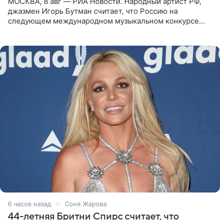
МОСКВА, 8 авг — РИА Новости. Народный артист РФ,
джазмен Игорь Бутман считает, что Россию на
следующем международном музыкальном конкурсе
«Интервидение» могла бы представить молодая певица
Варвара Убель, так
6 часов назад
Соня Жарова
44-летняя Бритни Спирс считает, что