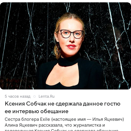
5 часов назад
Lenta.Ru
Ксения Собчак не сдержала данное гостю
ее интервью обещание
Сестра блогера Exile (настоящее имя — Илья Яцкевич)
Алина Яцкевич рассказала, что журналистка и
телеведущая Ксения Собчак не сдержала обещание,