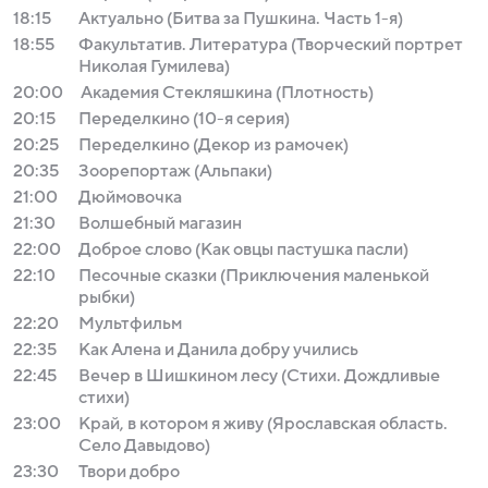
18:15
Актуально (Битва за Пушкина. Часть 1-я)
18:55
Факультатив. Литература (Творческий портрет
Николая Гумилева)
20:00
Академия Стекляшкина (Плотность)
20:15
Переделкино (10-я серия)
20:25
Переделкино (Декор из рамочек)
20:35
Зоорепортаж (Альпаки)
21:00
Дюймовочка
21:30
Волшебный магазин
22:00
Доброе слово (Как овцы пастушка пасли)
22:10
Песочные сказки (Приключения маленькой
рыбки)
22:20
Мультфильм
22:35
Как Алена и Данила добру учились
22:45
Вечер в Шишкином лесу (Стихи. Дождливые
стихи)
23:00
Край, в котором я живу (Ярославская область.
Село Давыдово)
23:30
Твори добро