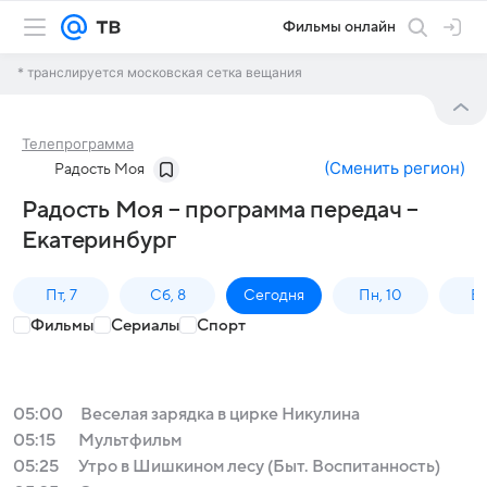
Фильмы онлайн
* транслируется московская сетка вещания
Телепрограмма
(
Сменить регион
)
Радость Моя
Радость Моя – программа передач –
Екатеринбург
Пт, 7
Сб, 8
Сегодня
Пн, 10
Вт,
Фильмы
Сериалы
Спорт
05:00
Веселая зарядка в цирке Никулина
05:15
Мультфильм
05:25
Утро в Шишкином лесу (Быт. Воспитанность)