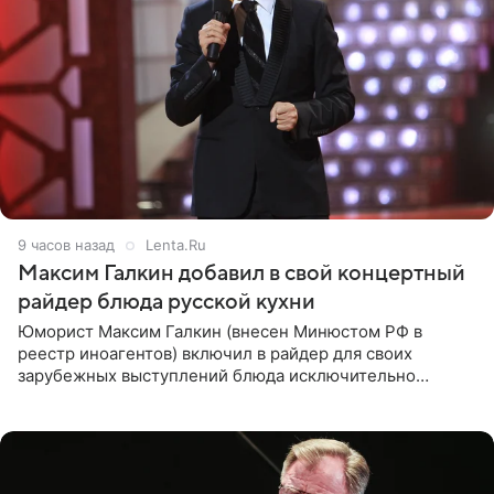
9 часов назад
Lenta.Ru
Максим Галкин добавил в свой концертный
райдер блюда русской кухни
Юморист Максим Галкин (внесен Минюстом РФ в
реестр иноагентов) включил в райдер для своих
зарубежных выступлений блюда исключительно
русской кухни. Об этом сообщает РИА Новости.
Согласно документу, в гримерную