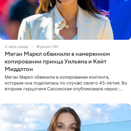
4 часа назад
Журнал OK!
Меган Маркл обвинили в намеренном
копировании принца Уильяма и Кейт
Миддлтон
Меган Маркл обвинили в копировании контента,
которым она поделилась по случаю своего 45-летия. Во
вторник герцогиня Сассекская опубликовала черно-
белую фотографию, на которой она прыгает в бассейн с
воздушными