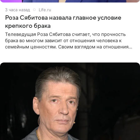
3 часа назад
Life.ru
Роза Сябитова назвала главное условие
крепкого брака
Телеведущая Роза Сябитова считает, что прочность
брака во многом зависит от отношения человека к
семейным ценностям. Своим взглядом на отношения
телеведущая поделилась с корреспондентом Пятого
канала на