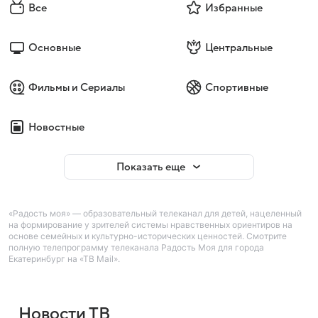
Все
Избранные
Основные
Центральные
Фильмы и Сериалы
Спортивные
Новостные
Показать еще
«Радость моя» — образовательный телеканал для детей, нацеленный
на формирование у зрителей системы нравственных ориентиров на
основе семейных и культурно-исторических ценностей. Смотрите
полную телепрограмму телеканала Радость Моя для города
Екатеринбург на «ТВ Mail».
Новости ТВ