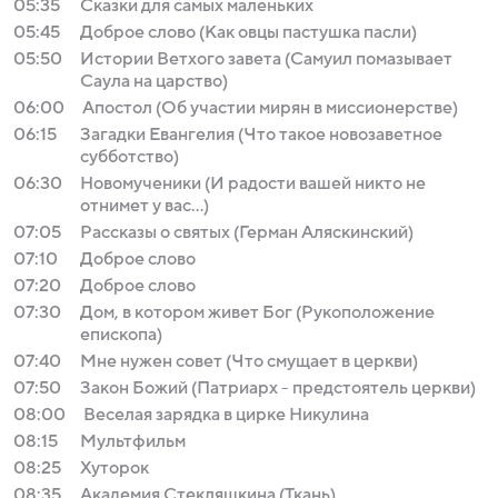
05:35
Сказки для самых маленьких
05:45
Доброе слово (Как овцы пастушка пасли)
05:50
Истории Ветхого завета (Самуил помазывает
Саула на царство)
06:00
Апостол (Об участии мирян в миссионерстве)
06:15
Загадки Евангелия (Что такое новозаветное
субботство)
06:30
Новомученики (И радости вашей никто не
отнимет у вас...)
07:05
Рассказы о святых (Герман Аляскинский)
07:10
Доброе слово
07:20
Доброе слово
07:30
Дом, в котором живет Бог (Рукоположение
епископа)
07:40
Мне нужен совет (Что смущает в церкви)
07:50
Закон Божий (Патриарх - предстоятель церкви)
08:00
Веселая зарядка в цирке Никулина
08:15
Мультфильм
08:25
Хуторок
08:35
Академия Стекляшкина (Ткань)