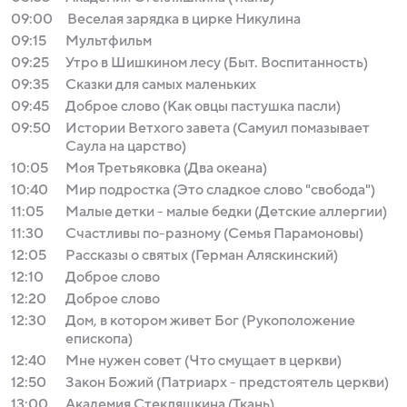
09:00
Веселая зарядка в цирке Никулина
09:15
Мультфильм
09:25
Утро в Шишкином лесу (Быт. Воспитанность)
09:35
Сказки для самых маленьких
09:45
Доброе слово (Как овцы пастушка пасли)
09:50
Истории Ветхого завета (Самуил помазывает
Саула на царство)
10:05
Моя Третьяковка (Два океана)
10:40
Мир подростка (Это сладкое слово "свобода")
11:05
Малые детки - малые бедки (Детские аллергии)
11:30
Счастливы по-разному (Семья Парамоновы)
12:05
Рассказы о святых (Герман Аляскинский)
12:10
Доброе слово
12:20
Доброе слово
12:30
Дом, в котором живет Бог (Рукоположение
епископа)
12:40
Мне нужен совет (Что смущает в церкви)
12:50
Закон Божий (Патриарх - предстоятель церкви)
13:00
Академия Стекляшкина (Ткань)