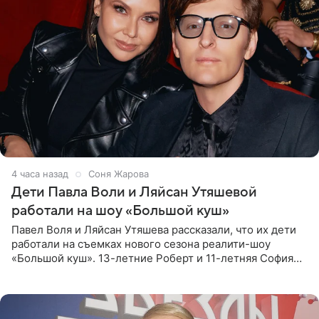
4 часа назад
Соня Жарова
Дети Павла Воли и Ляйсан Утяшевой
работали на шоу «Большой куш»
Павел Воля и Ляйсан Утяшева рассказали, что их дети
работали на съемках нового сезона реалити-шоу
«Большой куш». 13-летние Роберт и 11-летняя София
отправились вместе с родителями в Таиланд и успели
поработать