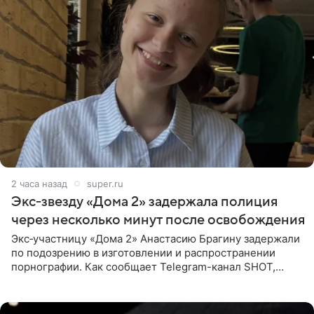
2 часа назад
super.ru
Экс‑звезду «Дома 2» задержала полиция
через несколько минут после освобождения
Экс‑участницу «Дома 2» Анастасию Брагину задержали
по подозрению в изготовлении и распространении
порнографии. Как сообщает Telegram-канал SHOT,
девушка может оказаться в СИЗО. Следствие
ходатайствует об