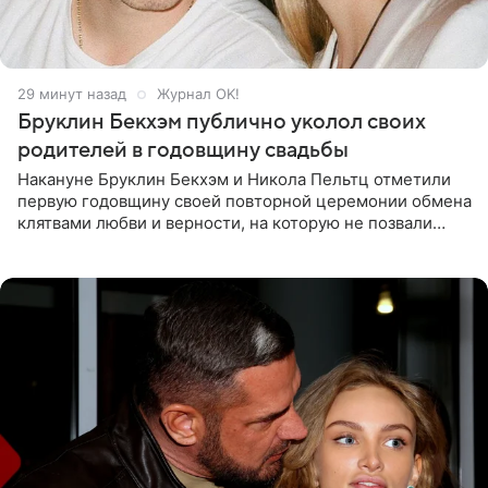
29 минут назад
Журнал OK!
Бруклин Бекхэм публично уколол своих
родителей в годовщину свадьбы
Накануне Бруклин Бекхэм и Никола Пельтц отметили
первую годовщину своей повторной церемонии обмена
клятвами любви и верности, на которую не позвали
никого из клана Бекхэм. По словам инсайдеров, пара
считает это