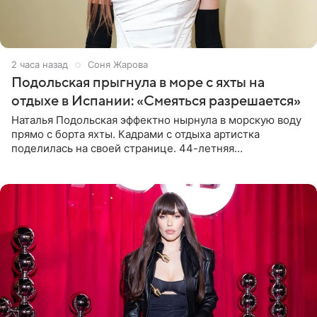
2 часа назад
Соня Жарова
Подольская прыгнула в море с яхты на
отдыхе в Испании: «Смеяться разрешается»
Наталья Подольская эффектно нырнула в морскую воду
прямо с борта яхты. Кадрами с отдыха артистка
поделилась на своей странице. 44-летняя
знаменитость предстала перед поклонниками в ярком
розовом купальнике с