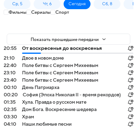
Ср, 5
Чт, 6
Сегодня
Сб, 8
Вс
Фильмы
Сериалы
Спорт
Показать прошедшие передачи
20:55
От воскресенья до воскресенья
21:10
Двое в новом доме
22:40
Поле битвы с Сергеем Михеевым
23:10
Поле битвы с Сергеем Михеевым
23:40
Поле битвы с Сергеем Михеевым
00:10
День Патриарха
00:20
София (Эпоха Николая II - время рекордов)
01:35
Хула. Правда о русском мате
02:35
Дом Бога. Воскресение шедевра
03:30
Храм
04:10
Наши любимые песни