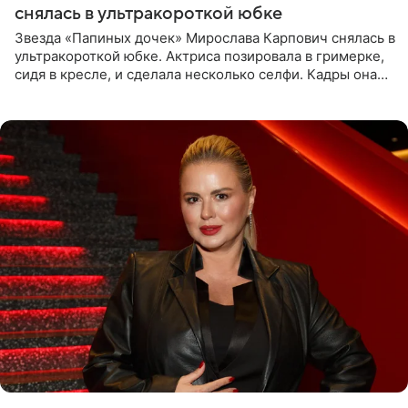
снялась в ультракороткой юбке
Звезда «Папиных дочек» Мирослава Карпович снялась в
ультракороткой юбке. Актриса позировала в гримерке,
сидя в кресле, и сделала несколько селфи. Кадры она
опубликовала на личной странице в социальной сети.