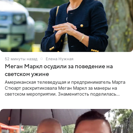
52 минуты назад
Елена Нужная
Меган Маркл осудили за поведение на
светском ужине
Американская телеведущая и предприниматель Марта
Стюарт раскритиковала Меган Маркл за манеры на
светском мероприятии. Знаменитость поделилась
деталями личной встречи с герцогиней Сассекской,
пишет PageSix. По