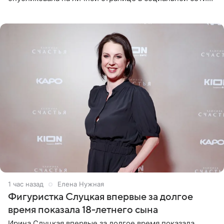
снимки из спортзала. На кадрах артистка позирует в
красном
1 час назад
Елена Нужная
Фигуристка Слуцкая впервые за долгое
время показала 18-летнего сына
Ирина Слуцкая впервые за долгое время показала