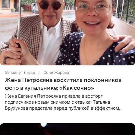
59 минут назад
Соня Жарова
Жена Петросяна восхитила поклонников
фото в купальнике: «Как сочно»
Жена Евгения Петросяна привела в восторг
подписчиков новым снимком с отдыха. Татьяна
Брухунова предстала перед публикой в эффектном
черно-сиреневом монокини, позируя прямо в бассейне.
«Ох, как сочно», «Татьяна,