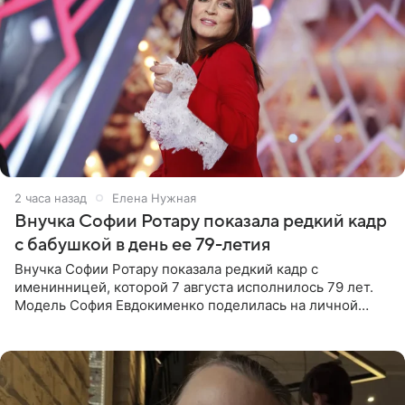
2 часа назад
Елена Нужная
Внучка Софии Ротару показала редкий кадр
с бабушкой в день ее 79-летия
Внучка Софии Ротару показала редкий кадр с
именинницей, которой 7 августа исполнилось 79 лет.
Модель София Евдокименко поделилась на личной
странице в социальной сети фотографией знаменитой
бабушки. На снимке