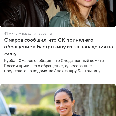
41 минуту назад
super.ru
Омаров сообщил, что СК принял его
обращение к Бастрыкину из-за нападения на
жену
Курбан Омаров сообщил, что Следственный комитет
России принял его обращение, адресованное
председателю ведомства Александру Бастрыкину.
Бизнесмен опубликовал ответ Информационного
центра СК в личном блоге. В