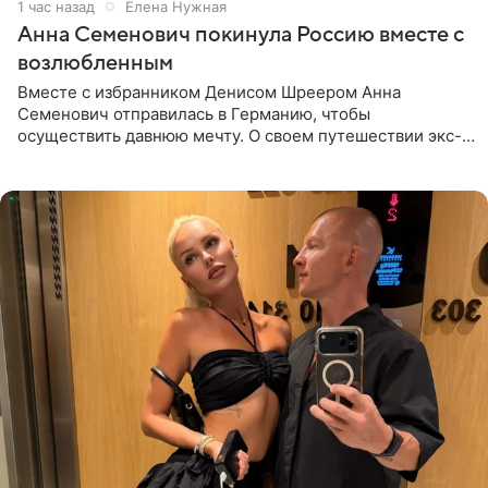
1 час назад
Елена Нужная
Анна Семенович покинула Россию вместе с
возлюбленным
Вместе с избранником Денисом Шреером Анна
Семенович отправилась в Германию, чтобы
осуществить давнюю мечту. О своем путешествии экс-
солистка «Блестящих» рассказала поклонникам на
личной странице в социальной