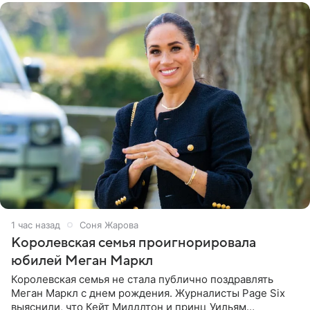
1 час назад
Соня Жарова
Королевская семья проигнорировала
юбилей Меган Маркл
Королевская семья не стала публично поздравлять
Меган Маркл с днем рождения. Журналисты Page Six
выяснили, что Кейт Миддлтон и принц Уильям