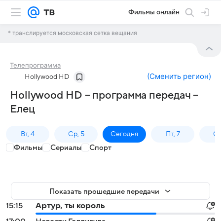
Фильмы онлайн
* транслируется московская сетка вещания
Телепрограмма
(
Сменить регион
)
Hollywood HD
Hollywood HD – программа передач –
Елец
Вт, 4
Ср, 5
Сегодня
Пт, 7
Сб
Фильмы
Сериалы
Спорт
Показать прошедшие передачи
15:15
Артур, ты король