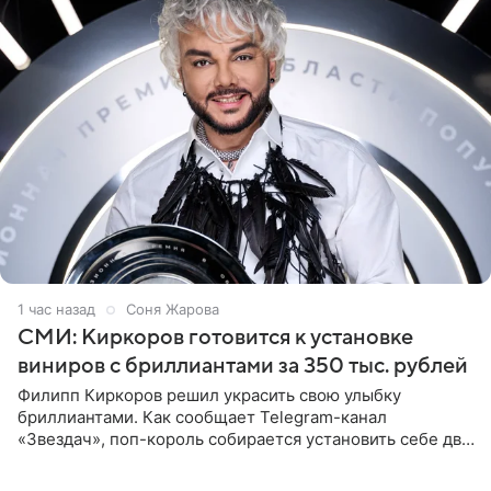
1 час назад
Соня Жарова
СМИ: Киркоров готовится к установке
виниров с бриллиантами за 350 тыс. рублей
Филипп Киркоров решил украсить свою улыбку
бриллиантами. Как сообщает Telegram-канал
«Звездач», поп-король собирается установить себе два
винира с драгоценной огранкой. Сумма, которую артист
готов выложить за