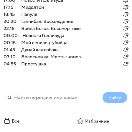
17:00
Новости Голливуда
17:15
Миддлтон
18:45
Папуля
20:20
Ганнибал. Восхождение
22:15
Война Богов: Бессмертные
00:00
Новости Голливуда
00:15
Мой ленивец-убийца
01:45
Думай как собака
03:10
Белоснежка: Месть гномов
04:55
Простушка
Найти
Все
Избранные