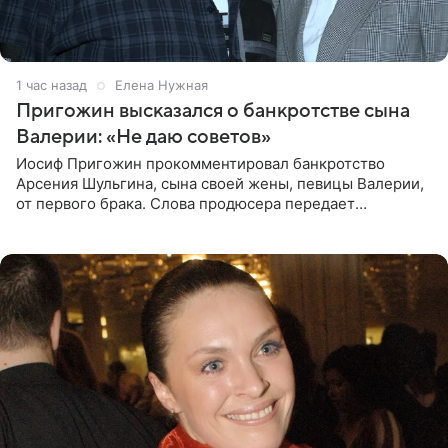
1 час назад
Елена Нужная
Пригожин высказался о банкротстве сына
Валерии: «Не даю советов»
Иосиф Пригожин прокомментировал банкротство
Арсения Шульгина, сына своей жены, певицы Валерии,
от первого брака. Слова продюсера передает
«СтарХит». Пригожин признался, что не лезет в дела
взрослых детей, и