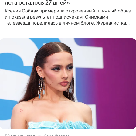
лета осталось 27 дней»
Ксения Собчак примерила откровенный пляжный образ
и показала результат подписчикам. Снимками
телезвезда поделилась в личном блоге. Журналистка
сейчас отдыхает за рубежом. На свежем кадре Собчак
запечатлена в
50 минут назад
Соня Жарова