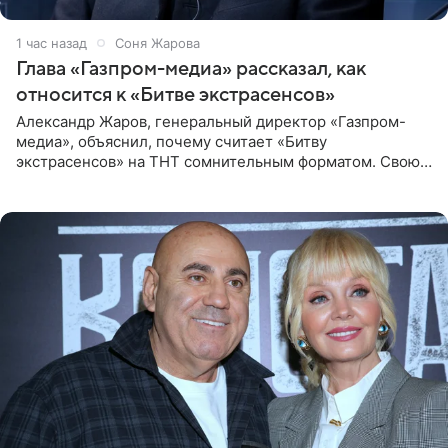
1 час назад
Соня Жарова
Глава «Газпром-медиа» рассказал, как
относится к «Битве экстрасенсов»
Александр Жаров, генеральный директор «Газпром-
медиа», объяснил, почему считает «Битву
экстрасенсов» на ТНТ сомнительным форматом. Свою
позицию он озвучил в подкасте «Путь в топ с Олесей
Нагорной», который