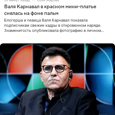
Валя Карнавал в красном мини-платье
снялась на фоне пальм
Блогерша и певица Валя Карнавал показала
подписчикам свежие кадры в откровенном наряде.
Знаменитость опубликовала фотографию в личном
блоге. 24-летняя артистка позировала перед камерой в
обтягивающем красном