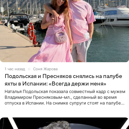
1 час назад
Соня Жарова
Подольская и Пресняков снялись на палубе
яхты в Испании: «Всегда держи меня»
Наталья Подольская показала совместный кадр с мужем
Владимиром Пресняковым-мл., сделанный во время
отпуска в Испании. На снимке супруги стоят на палубе
яхты в лучах закатного солнца. Подольская выбрала
слитный