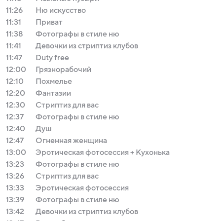
11:26
Ню искусство
11:31
Приват
11:38
Фотографы в стиле ню
11:41
Девочки из стриптиз клубов
11:47
Duty free
12:00
Грязнорабочий
12:10
Похмелье
12:20
Фантазии
12:30
Стриптиз для вас
12:37
Фотографы в стиле ню
12:40
Душ
12:47
Огненная женщина
13:00
Эротическая фотосессия + Кухонька
13:23
Фотографы в стиле ню
13:26
Стриптиз для вас
13:33
Эротическая фотосессия
13:39
Фотографы в стиле ню
13:42
Девочки из стриптиз клубов