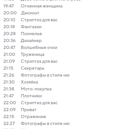
19:47
Огненная женщина
20:00
Дисконт
20:10
Стриптиз для вас
20:18
Фантазии
20:28
Похмелье
20:36
Дизайнер
20:47
Волшебные очки
21:00
Труженица
21:09
Стриптиз для вас
21:15
Секретарь
21:26
Фотографы в стиле ню
21:30
Хозяйка
21:38
Мото-покупка
21:47
Плотники
22:00
Стриптиз для вас
22:09
Приват
22:15
Отражение
22:27
Фотографы в стиле ню