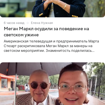
6 часов назад
Елена Нужная
Меган Маркл осудили за поведение на
светском ужине
Американская телеведущая и предприниматель Марта
Стюарт раскритиковала Меган Маркл за манеры на
светском мероприятии. Знаменитость поделилась
деталями личной встречи с герцогиней Сассекской,
пишет PageSix. По