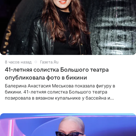
8 часов назад
Газета.Ru
41-летняя солистка Большого театра
опубликовала фото в бикини
Балерина Анастасия Меськова показала фигуру в
бикини. 41-летняя солистка Большого театра
позировала в вязаном купальнике у бассейна и
опубликовала фото в личном блоге. Артистка
поделилась кадрами с отдыха за