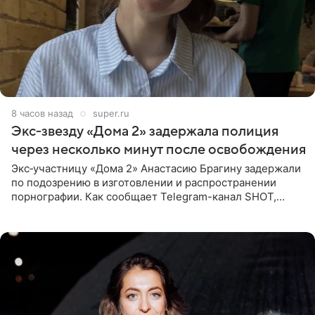
8 часов назад
super.ru
Экс‑звезду «Дома 2» задержала полиция
через несколько минут после освобождения
Экс‑участницу «Дома 2» Анастасию Брагину задержали
по подозрению в изготовлении и распространении
порнографии. Как сообщает Telegram-канал SHOT,
девушка может оказаться в СИЗО. Следствие
ходатайствует об