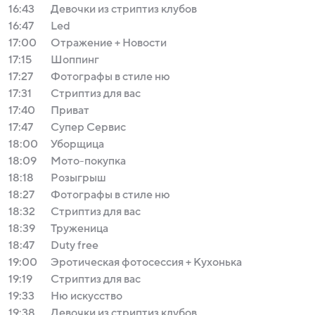
16:43
Девочки из стриптиз клубов
16:47
Led
17:00
Отражение + Новости
17:15
Шоппинг
17:27
Фотографы в стиле ню
17:31
Стриптиз для вас
17:40
Приват
17:47
Супер Сервис
18:00
Уборщица
18:09
Мото-покупка
18:18
Розыгрыш
18:27
Фотографы в стиле ню
18:32
Стриптиз для вас
18:39
Труженица
18:47
Duty free
19:00
Эротическая фотосессия + Кухонька
19:19
Стриптиз для вас
19:33
Ню искусство
19:38
Девочки из стриптиз клубов