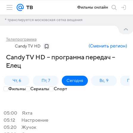
Фильмы онлайн
* транслируется московская сетка вещания
Телепрограмма
(
Сменить регион
)
Candy TV HD
Candy TV HD – программа передач –
Елец
Чт, 6
Пт, 7
Сегодня
Вс, 9
Пн,
Фильмы
Сериалы
Спорт
05:00
Яхта
05:12
Настроение
05:20
Жучок