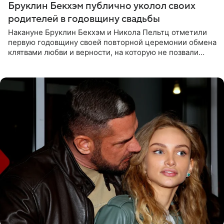
Бруклин Бекхэм публично уколол своих
родителей в годовщину свадьбы
Накануне Бруклин Бекхэм и Никола Пельтц отметили
первую годовщину своей повторной церемонии обмена
клятвами любви и верности, на которую не позвали
никого из клана Бекхэм. По словам инсайдеров, пара
считает это