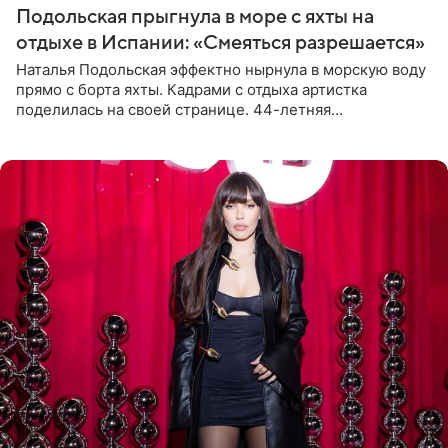
Подольская прыгнула в море с яхты на
отдыхе в Испании: «Смеяться разрешается»
Наталья Подольская эффектно нырнула в морскую воду
прямо с борта яхты. Кадрами с отдыха артистка
поделилась на своей странице. 44-летняя
знаменитость предстала перед поклонниками в ярком
розовом купальнике с