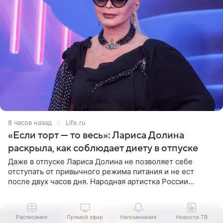
8 часов назад
Life.ru
«Если торт — то весь»: Лариса Долина
раскрыла, как соблюдает диету в отпуске
Даже в отпуске Лариса Долина не позволяет себе
отступать от привычного режима питания и не ест
после двух часов дня. Народная артистка России
призналась, что особенно строго следит за рационом на
отдыхе, когда
Расписание
Прямой эфир
Напоминания
Новости ТВ