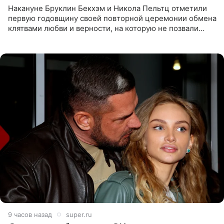
Накануне Бруклин Бекхэм и Никола Пельтц отметили
первую годовщину своей повторной церемонии обмена
клятвами любви и верности, на которую не позвали
никого из клана Бекхэм. По словам инсайдеров, пара
считает это
9 часов назад
super.ru