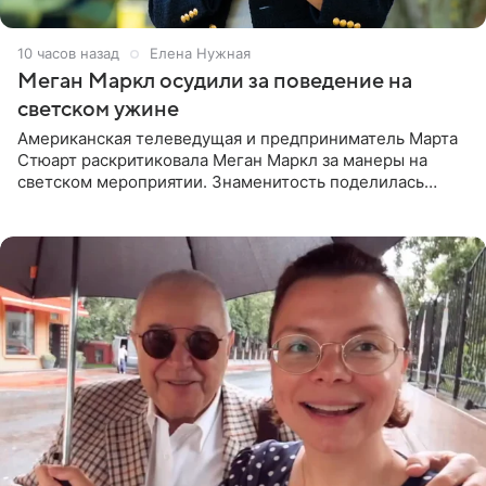
10 часов назад
Елена Нужная
Меган Маркл осудили за поведение на
светском ужине
Американская телеведущая и предприниматель Марта
Стюарт раскритиковала Меган Маркл за манеры на
светском мероприятии. Знаменитость поделилась
деталями личной встречи с герцогиней Сассекской,
пишет PageSix. По