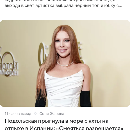
выхода в свет артистка выбрала черный топ и юбку с
высоким разрезом. Дополнили образ босоножки в тон,
серьги с
11 часов назад
Соня Жарова
Подольская прыгнула в море с яхты на
отдыхе в Испании: «Смеяться разрешается»