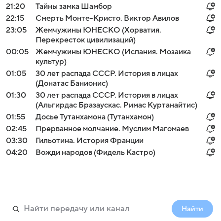
21:20
Тайны замка Шамбор
22:15
Смерть Монте-Кристо. Виктор Авилов
23:05
Жемчужины ЮНЕСКО (Хорватия.
Перекресток цивилизаций)
00:05
Жемчужины ЮНЕСКО (Испания. Мозаика
культур)
01:05
30 лет распада СССР. История в лицах
(Донатас Банионис)
01:30
30 лет распада СССР. История в лицах
(Альгирдас Бразаускас. Римас Куртанайтис)
01:55
Досье Тутанхамона (Тутанхамон)
02:45
Прерванное молчание. Муслим Магомаев
03:30
Гильотина. История Франции
04:20
Вожди народов (Фидель Кастро)
Найти