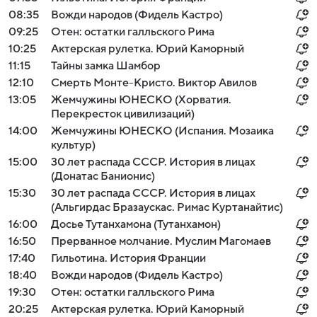
08:35
Вожди народов (Фидель Кастро)
09:25
Отен: остатки галльского Рима
10:25
Актерская рулетка. Юрий Каморный
11:15
Тайны замка Шамбор
12:10
Смерть Монте-Кристо. Виктор Авилов
13:05
Жемчужины ЮНЕСКО (Хорватия.
Перекресток цивилизаций)
14:00
Жемчужины ЮНЕСКО (Испания. Мозаика
культур)
15:00
30 лет распада СССР. История в лицах
(Донатас Банионис)
15:30
30 лет распада СССР. История в лицах
(Альгирдас Бразаускас. Римас Куртанайтис)
16:00
Досье Тутанхамона (Тутанхамон)
16:50
Прерванное молчание. Муслим Магомаев
17:40
Гильотина. История Франции
18:40
Вожди народов (Фидель Кастро)
19:30
Отен: остатки галльского Рима
20:25
Актерская рулетка. Юрий Каморный