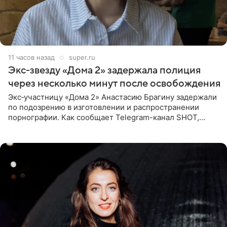
11 часов назад
super.ru
Экс‑звезду «Дома 2» задержала полиция
через несколько минут после освобождения
Экс‑участницу «Дома 2» Анастасию Брагину задержали
по подозрению в изготовлении и распространении
порнографии. Как сообщает Telegram-канал SHOT,
девушка может оказаться в СИЗО. Следствие
ходатайствует об