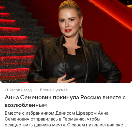
11 часов назад
Елена Нужная
Анна Семенович покинула Россию вместе с
возлюбленным
Вместе с избранником Денисом Шреером Анна
Семенович отправилась в Германию, чтобы
осуществить давнюю мечту. О своем путешествии экс-
солистка «Блестящих» рассказала поклонникам на