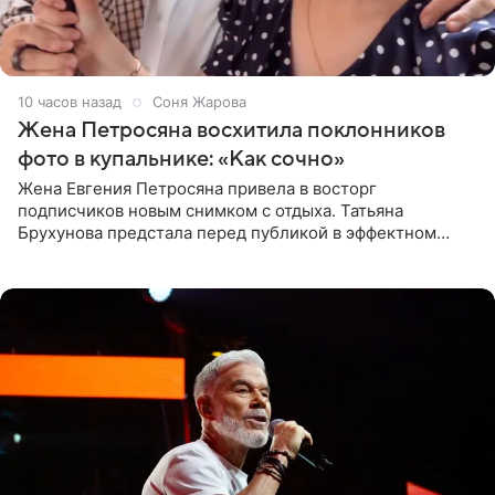
10 часов назад
Соня Жарова
Жена Петросяна восхитила поклонников
фото в купальнике: «Как сочно»
Жена Евгения Петросяна привела в восторг
подписчиков новым снимком с отдыха. Татьяна
Брухунова предстала перед публикой в эффектном
черно-сиреневом монокини, позируя прямо в бассейне.
«Ох, как сочно», «Татьяна,