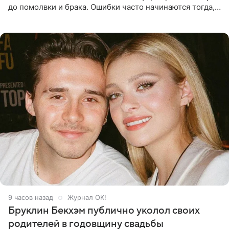
до помолвки и брака. Ошибки часто начинаются тогда,
когда один из партнеров требует от другого слишком
многого,
9 часов назад
Журнал OK!
Бруклин Бекхэм публично уколол своих
родителей в годовщину свадьбы