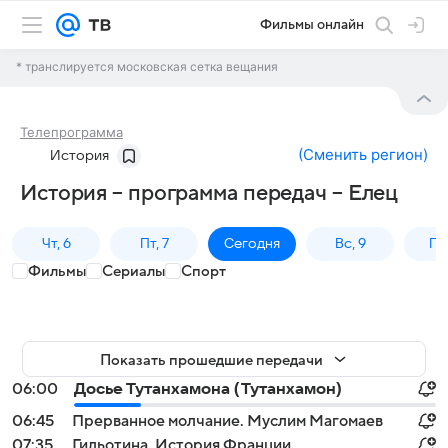
Фильмы онлайн
* транслируется московская сетка вещания
Телепрограмма
(
Сменить регион
)
История
История – программа передач – Елец
Чт, 6
Пт, 7
Сегодня
Вс, 9
Пн,
Фильмы
Сериалы
Спорт
Показать прошедшие передачи
06:00
Досье Тутанхамона (Тутанхамон)
06:45
Прерванное молчание. Муслим Магомаев
07:35
Гильотина. История Франции