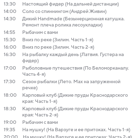
13:30
Настоящий фидер (На дальней дистанции)
14:00
Соло со спиннингом (Андрей Живин)
14:30
Дикий Handmade (Безынерционная катушка.
Ремонт плеча ролика лесоукладки)
14:55
Рыбачим с вами
15:30
Вниз по реке (Зилим. Часть 1-я)
16:00
Вниз по реке (Зилим. Часть 2-я)
16:30
На рыбалку каждый день (Латвия. Густера на
фидер)
17:00
Рыболовные путешествия (По Беломорканалу.
Часть 4-я)
17:30
Сезон рыбалки (Лето. Мах на запруженной
речке)
18:00
Карповый клуб (Дикие пруды Краснодарского
края: Часть 1-я)
18:30
Карповый клуб (Дикие пруды Краснодарского
края: Часть 2-я)
19:00
Рыбачим с вами
19:35
На мушку! (На Варзуге и ее притоках. Часть 1-я)
20:00
На мушку! (На Варзуге и ее притоках: Часть 2-я)