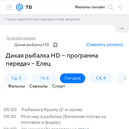
Фильмы онлайн
* транслируется московская сетка вещания
Телепрограмма
(
Сменить регион
)
Дикая рыбалка HD
Дикая рыбалка HD – программа
передач – Елец
Ср, 5
Чт, 6
Сегодня
Сб, 8
Вс
Фильмы
Сериалы
Спорт
05:00
Рыбалка в Крыму (2-я серия)
05:30
Мой мир в рыбалке (Весенняя плотва на
поплавок и фидер)