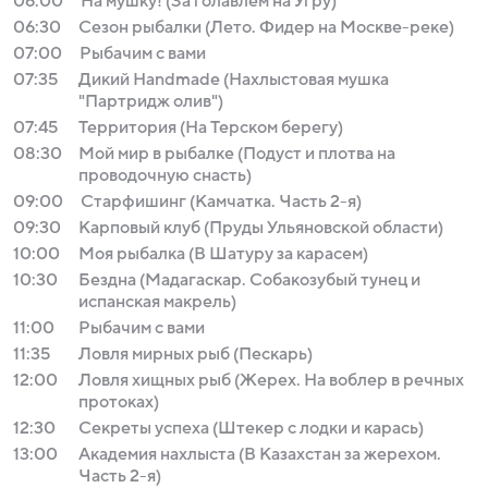
06:00
На мушку! (За голавлем на Угру)
06:30
Сезон рыбалки (Лето. Фидер на Москве-реке)
07:00
Рыбачим с вами
07:35
Дикий Handmade (Нахлыстовая мушка
"Партридж олив")
07:45
Территория (На Терском берегу)
08:30
Мой мир в рыбалке (Подуст и плотва на
проводочную снасть)
09:00
Старфишинг (Камчатка. Часть 2-я)
09:30
Карповый клуб (Пруды Ульяновской области)
10:00
Моя рыбалка (В Шатуру за карасем)
10:30
Бездна (Мадагаскар. Собакозубый тунец и
испанская макрель)
11:00
Рыбачим с вами
11:35
Ловля мирных рыб (Пескарь)
12:00
Ловля хищных рыб (Жерех. На воблер в речных
протоках)
12:30
Секреты успеха (Штекер с лодки и карась)
13:00
Академия нахлыста (В Казахстан за жерехом.
Часть 2-я)