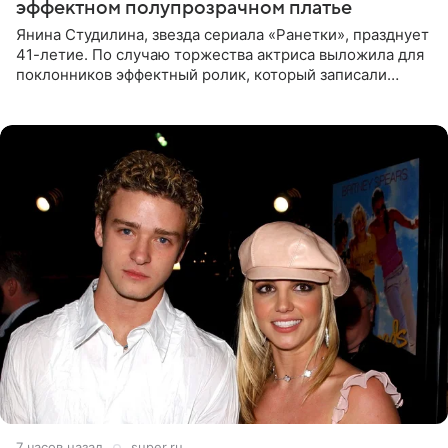
эффектном полупрозрачном платье
Янина Студилина, звезда сериала «Ранетки», празднует
41-летие. По случаю торжества актриса выложила для
поклонников эффектный ролик, который записали
прошлой ночью. В кадре артистка предстала в
вечернем
7 часов назад
super.ru