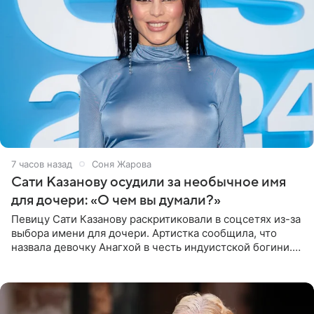
7 часов назад
Соня Жарова
Сати Казанову осудили за необычное имя
для дочери: «О чем вы думали?»
Певицу Сати Казанову раскритиковали в соцсетях из-за
выбора имени для дочери. Артистка сообщила, что
назвала девочку Анагхой в честь индуистской богини.
При этом исполнительница скрывала это имя от
поклонников