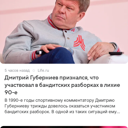
5 часов назад
Life.ru
Дмитрий Губерниев признался, что
участвовал в бандитских разборках в лихие
90-е
В 1990-е годы спортивному комментатору Дмитрию
Губерниеву трижды довелось оказаться участником
бандитских разборок. В одной из таких ситуаций ему
выдали тяжелый предмет и приказали вступить в драку,
однако он