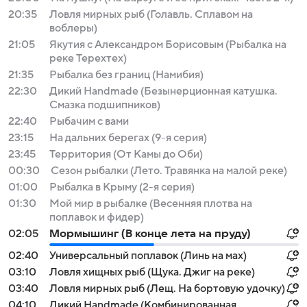
20:35
Ловля мирных рыб (Голавль. Сплавом на
воблеры)
21:05
Якутия с Александром Борисовым (Рыбалка на
реке Терехтех)
21:35
Рыбалка без границ (Намибия)
22:30
Дикий Handmade (Безынерционная катушка.
Смазка подшипников)
22:40
Рыбачим с вами
23:15
На дальних берегах (9-я серия)
23:45
Территория (От Камы до Оби)
00:30
Сезон рыбалки (Лето. Травянка на малой реке)
01:00
Рыбалка в Крыму (2-я серия)
01:30
Мой мир в рыбалке (Весенняя плотва на
поплавок и фидер)
02:05
Мормышинг (В конце лета на пруду)
02:40
Универсальный поплавок (Линь на мах)
03:10
Ловля хищных рыб (Щука. Джиг на реке)
03:40
Ловля мирных рыб (Лещ. На бортовую удочку)
04:10
Дикий Handmade (Комбинированная