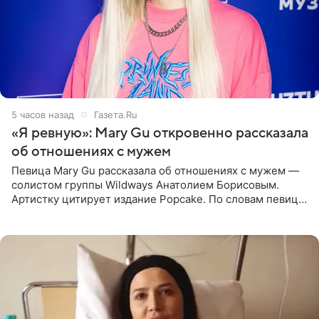
5 часов назад
Газета.Ru
«Я ревную»: Mary Gu откровенно рассказала
об отношениях с мужем
Певица Mary Gu рассказала об отношениях с мужем —
солистом группы Wildways Анатолием Борисовым.
Артистку цитирует издание Popcake. По словам певицы,
залог любви — это принять недостатки другого
человека. Также