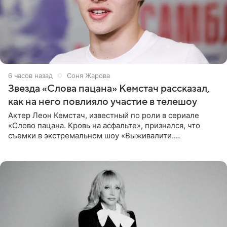
6 часов назад
Соня Жарова
Звезда «Слова пацана» Кемстач рассказал,
как на него повлияло участие в телешоу
Актер Леон Кемстач, известный по роли в сериале
«Слово пацана. Кровь на асфальте», признался, что
съемки в экстремальном шоу «Выживалити.
Наследники» кардинально повлияли на его образ жизни.
Подробностями он