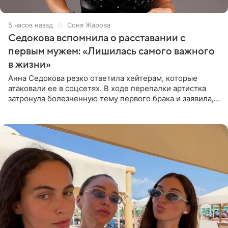
5 часов назад
Соня Жарова
Седокова вспомнила о расставании с
первым мужем: «Лишилась самого важного
в жизни»
Анна Седокова резко ответила хейтерам, которые
атаковали ее в соцсетях. В ходе перепалки артистка
затронула болезненную тему первого брака и заявила,
что чужие судьбы — не ее зона ответственности. От
Валентина