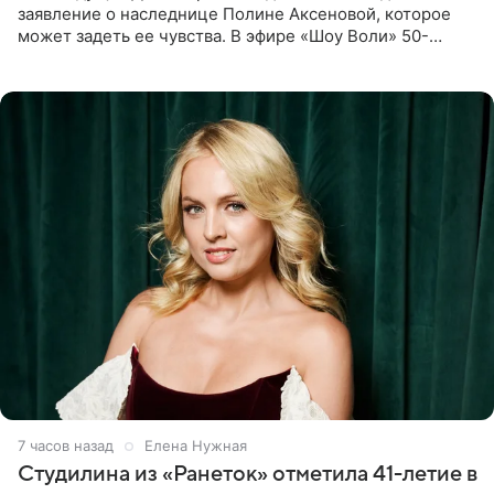
заявление о наследнице Полине Аксеновой, которое
может задеть ее чувства. В эфире «Шоу Воли» 50-
летняя знаменитость откровенно призналась, что не
считает свою дочь
7 часов назад
Елена Нужная
Студилина из «Ранеток» отметила 41-летие в